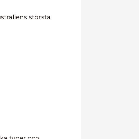
straliens största
ika typer och