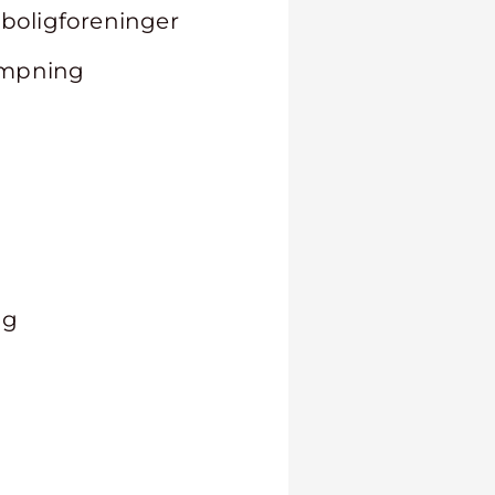
 boligforeninger
pumpning
ng