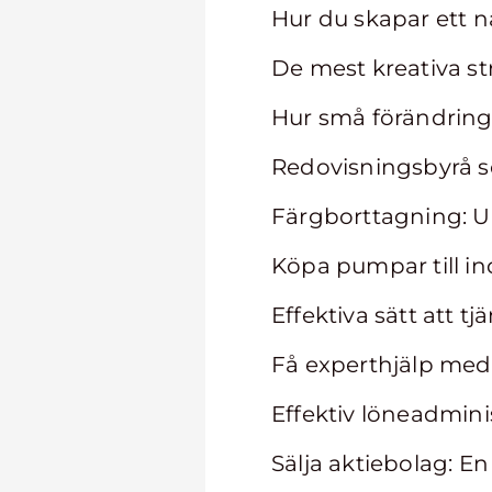
Hur du skapar ett nä
De mest kreativa st
Hur små förändringa
Redovisningsbyrå so
Färgborttagning: U
Köpa pumpar till ind
Effektiva sätt att tj
Få experthjälp med
Effektiv löneadmini
Sälja aktiebolag: En