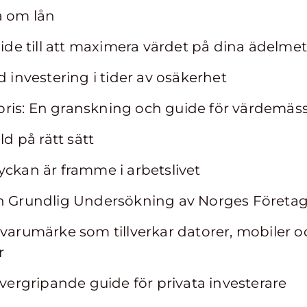
a om lån
uide till att maximera värdet på dina ädelmet
d investering i tider av osäkerhet
a pris: En granskning och guide för värdemäs
ld på rätt sätt
yckan är framme i arbetslivet
En Grundlig Undersökning av Norges Företa
 varumärke som tillverkar datorer, mobiler 
r
övergripande guide för privata investerare