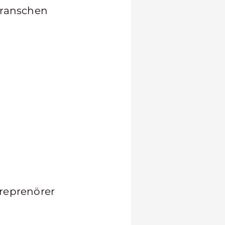
branschen
treprenörer