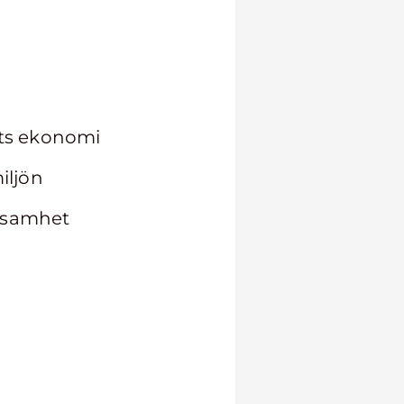
ets ekonomi
iljön
rksamhet