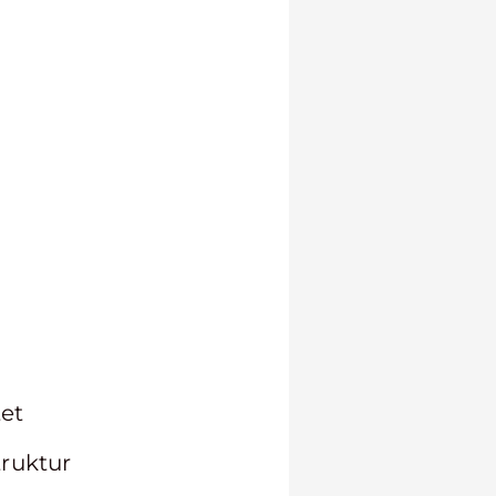
tet
truktur