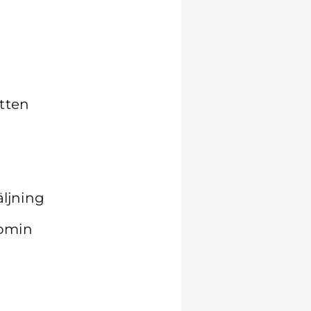
atten
äljning
nomin