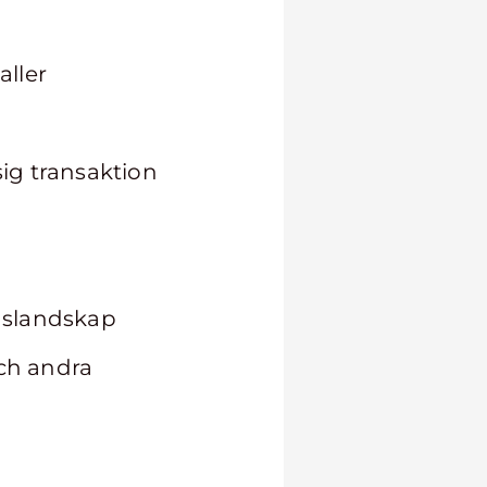
aller
sig transaktion
gslandskap
och andra