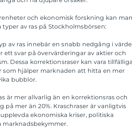
ariga och ha djupare orsaker.
farenheter och ekonomisk forskning kan ma
a typer av ras på Stockholmsbörsen:
typ av ras innebär en snabb nedgång i värde
r ett svar på övervärderingar av aktier och
. Dessa korrektionsraser kan vara tillfällig
ar som hjälper marknaden att hitta en mer
ika bubblor.
as är mer allvarlig än en korrektionsras och
g på mer än 20%. Kraschraser är vanligtvis
r upplevda ekonomiska kriser, politiska
iga marknadsbekymmer.