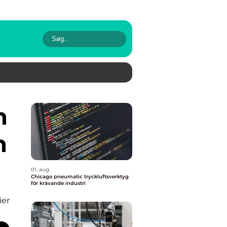
h
01. aug
Chicago pneumatic tryckluftsverktyg
för krävande industri
ier