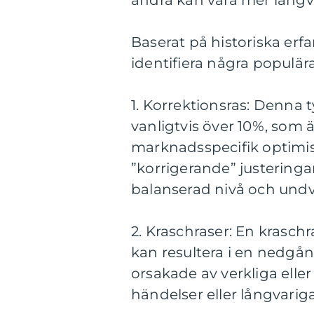
andra kan vara mer långv
Baserat på historiska er
identifiera några populär
1. Korrektionsras: Denna 
vanligtvis över 10%, som ä
marknadsspecifik optimism
”korrigerande” justering
balanserad nivå och undv
2. Kraschraser: En kraschr
kan resultera i en nedgån
orsakade av verkliga elle
händelser eller långvar