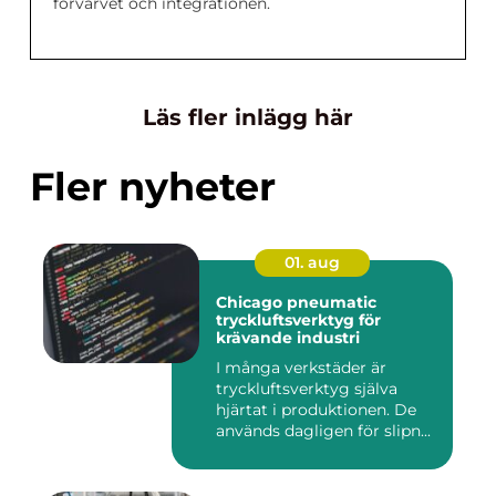
förvärvet och integrationen.
Läs fler inlägg här
Fler nyheter
01. aug
Chicago pneumatic
tryckluftsverktyg för
krävande industri
I många verkstäder är
tryckluftsverktyg själva
hjärtat i produktionen. De
används dagligen för slipn...