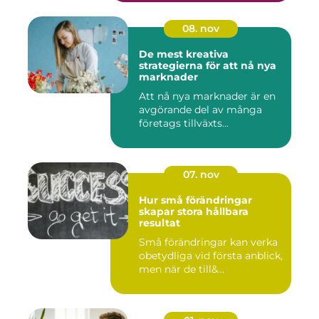
08. nov
De mest kreativa
strategierna för att nå nya
marknader
Att nå nya marknader är en
avgörande del av många
företags tillväxts...
07. nov
Hur små förändringar
skapar stora hållbara
resultat
Små förändringar kan verka
obetydliga vid första anblick,
men när de till&...