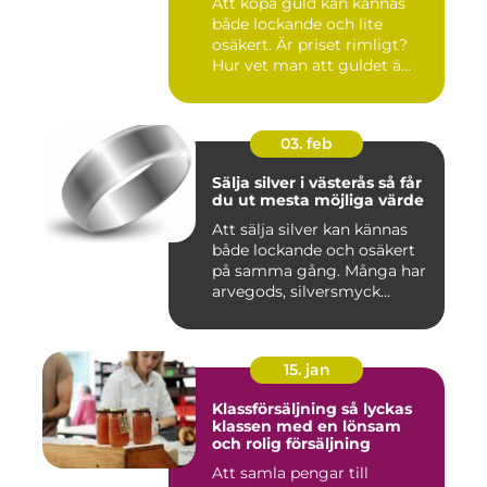
Att köpa guld kan kännas
både lockande och lite
osäkert. Är priset rimligt?
Hur vet man att guldet ä...
03. feb
Sälja silver i västerås så får
du ut mesta möjliga värde
Att sälja silver kan kännas
både lockande och osäkert
på samma gång. Många har
arvegods, silversmyck...
15. jan
Klassförsäljning så lyckas
klassen med en lönsam
och rolig försäljning
Att samla pengar till