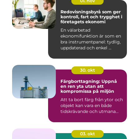
01. nov
Redovisningsbyrå som ger
kontroll, fart och trygghet i
företagets ekonomi
En välarbetad
ekonomifunktion är som en
bra instrumentpanel: tydlig,
uppdaterad och enkel ...
30. okt
Färgborttagning: Uppnå
en ren yta utan att
kompromissa på miljön
Att ta bort färg från ytor och
objekt kan vara en både
tidskrävande och utmana...
03. okt