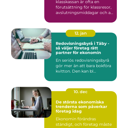
klasskassan är ofta en
förutsättning för klassresor,
avslutningsmiddagar och a...
12. jan
Redovisningsbyrå i Täby -
så väljer företag rätt
partner för ekonomin
En seriös redovisningsbyrå
gör mer än att bara bokföra
kvitton. Den kan bl...
10. dec
De största ekonomiska
trenderna som påverkar
företag idag
Ekonomin förändras
ständigt, och företag måste