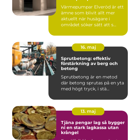
Värmepumpar Elveröd är ett
ämne som blivit allt mer
aktuellt när husägare i
området söker sätt att s...
16. maj
Sprutbetong: effektiv
förstärkning av berg och
betong
Sprutbetong är en metod
där betong sprutas på en yta
med högt tryck, i stä...
13. maj
Tjäna pengar lag så bygger
ni en stark lagkassa utan
krångel