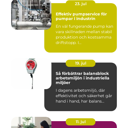
23. jul
Effektiv pumpservice för
pumpar i industrin
En väl fungerande pump kan
vara skillnaden mellan stabil
produktion och kostsamma
driftstopp. I...
19. jul
Så förbättrar balansblock
arbetsmiljön i industriella
miljöer
I dagens arbetsmiljö, där
effektivitet och säkerhet går
hand i hand, har balans...
11. jul