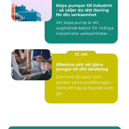
Köpa pumpar till industrin
– så väljer du rätt lösning
för din verksamhet
Att köpa pump är ett
avgörande beslut för många
industriella verksamheter ...
01. okt
Effektiva sätt att tjäna
pengar till ditt idrottslag
Det finns få saker som
stärker sammanhållningen
inom ett lag så mycket som
ge...