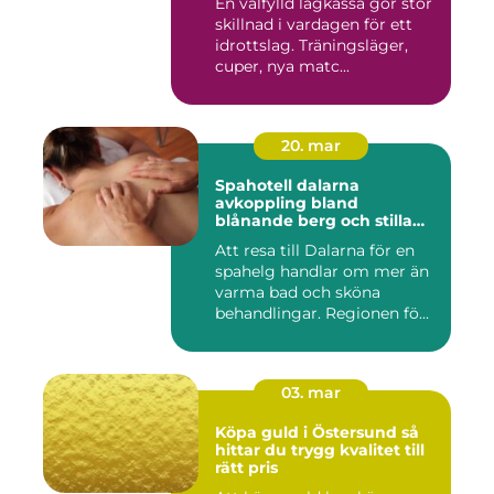
En välfylld lagkassa gör stor
skillnad i vardagen för ett
idrottslag. Träningsläger,
cuper, nya matc...
20. mar
Spahotell dalarna
avkoppling bland
blånande berg och stilla
vatten
Att resa till Dalarna för en
spahelg handlar om mer än
varma bad och sköna
behandlingar. Regionen fö...
03. mar
Köpa guld i Östersund så
hittar du trygg kvalitet till
rätt pris