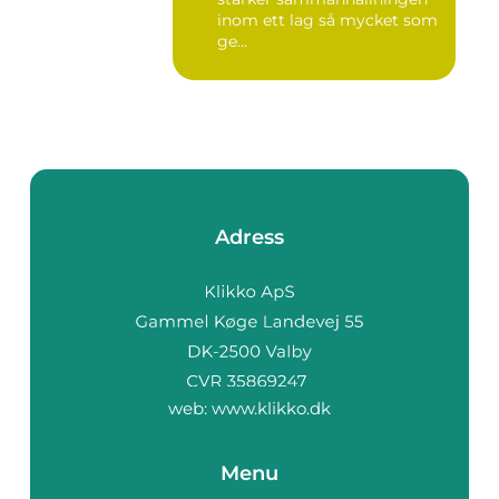
inom ett lag så mycket som
ge...
Adress
web:
www.klikko.dk
Menu