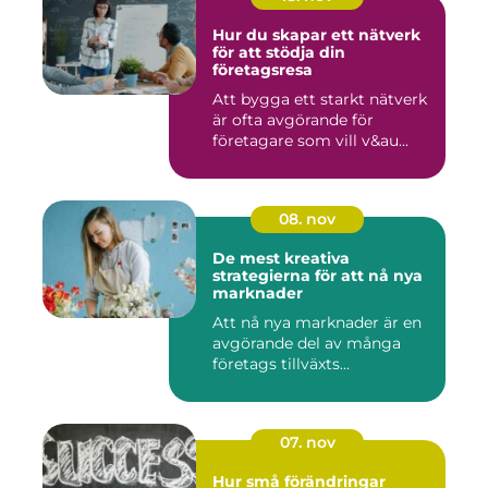
Hur du skapar ett nätverk
för att stödja din
företagsresa
Att bygga ett starkt nätverk
är ofta avgörande för
företagare som vill v&au...
08. nov
De mest kreativa
strategierna för att nå nya
marknader
Att nå nya marknader är en
avgörande del av många
företags tillväxts...
07. nov
Hur små förändringar