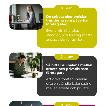
10. dec
De största ekonomiska
trenderna som påverkar
företag idag
Ekonomin förändras
ständigt, och företag måste
anpassa sig för att &o...
24. nov
Så hittar du balans mellan
arbete och privatliv som
företagare
Att driva företag innebär
ofta en ständig balansgång
mellan arbete och privatli...
18. nov