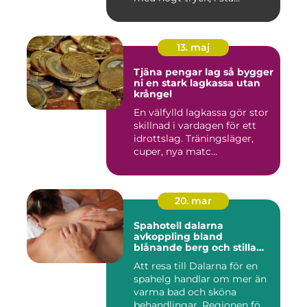
13. maj
Tjäna pengar lag så bygger
ni en stark lagkassa utan
krångel
En välfylld lagkassa gör stor
skillnad i vardagen för ett
idrottslag. Träningsläger,
cuper, nya matc...
20. mar
Spahotell dalarna
avkoppling bland
blånande berg och stilla
vatten
Att resa till Dalarna för en
spahelg handlar om mer än
varma bad och sköna
behandlingar. Regionen fö...