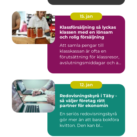
15. jan
Klassförsäljning så lyckas
klassen med en lönsam
och rolig försäljning
Att samla pengar till
klasskassan är ofta en
förutsättning för klassresor,
avslutningsmiddagar och a...
12. jan
Redovisningsbyrå i Täby -
så väljer företag rätt
partner för ekonomin
En seriös redovisningsbyrå
gör mer än att bara bokföra
kvitton. Den kan bl...