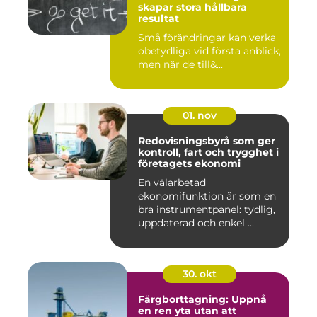
skapar stora hållbara
resultat
Små förändringar kan verka
obetydliga vid första anblick,
men när de till&...
01. nov
Redovisningsbyrå som ger
kontroll, fart och trygghet i
företagets ekonomi
En välarbetad
ekonomifunktion är som en
bra instrumentpanel: tydlig,
uppdaterad och enkel ...
30. okt
Färgborttagning: Uppnå
en ren yta utan att