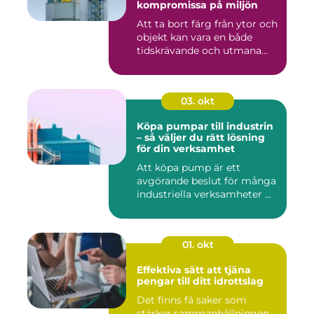
kompromissa på miljön
Att ta bort färg från ytor och
objekt kan vara en både
tidskrävande och utmana...
03. okt
Köpa pumpar till industrin
– så väljer du rätt lösning
för din verksamhet
Att köpa pump är ett
avgörande beslut för många
industriella verksamheter ...
01. okt
Effektiva sätt att tjäna
pengar till ditt idrottslag
Det finns få saker som
stärker sammanhållningen