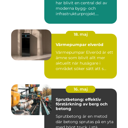
har blivit en central del av
moderna bygg- och
infrastrukturprojekt....
18. maj
Värmepumpar elveröd
Värmepumpar Elveröd är ett
ämne som blivit allt mer
aktuellt när husägare i
området söker sätt att s...
16. maj
Sprutbetong: effektiv
förstärkning av berg och
betong
Sprutbetong är en metod
där betong sprutas på en yta
med högt tryck, i stä...