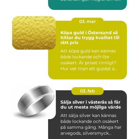
03. mar
Köpa guld i Östersund så
hittar du trygg kvalitet till
rätt pris
Att köpa guld kan kännas
både lockande och lite
osäkert. Är priset rimligt?
Hur vet man att guldet ä...
03. feb
Sälja silver i västerås så får
du ut mesta möjliga värde
Att sälja silver kan kännas
både lockande och osäkert
på samma gång. Många har
arvegods, silversmyck...