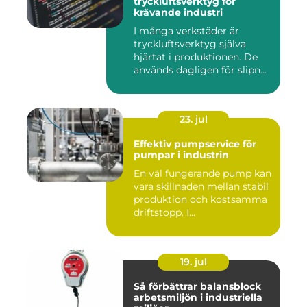
tryckluftsverktyg för
krävande industri
I många verkstäder är
tryckluftsverktyg själva
hjärtat i produktionen. De
används dagligen för slipn...
23. jul
Effektiv pumpservice för
pumpar i industrin
En väl fungerande pump kan
vara skillnaden mellan stabil
produktion och kostsamma
driftstopp. I...
19. jul
Så förbättrar balansblock
arbetsmiljön i industriella