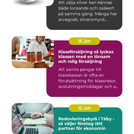
Att sälja silver kan kännas
både lockande och osäkert
på samma gång. Många har
arvegods, silversmyck...
15. jan
Klassförsäljning så lyckas
klassen med en lönsam
och rolig försäljning
Att samla pengar till
klasskassan är ofta en
förutsättning för klassresor,
avslutningsmiddagar och a...
12. jan
Redovisningsbyrå i Täby -
så väljer företag rätt
partner för ekonomin