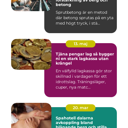
förstärkning av berg och
betong
Sprutbetong är en metod
där betong sprutas på en yta
med högt tryck, i stä...
13. maj
Tjäna pengar lag så bygger
ni en stark lagkassa utan
krångel
En välfylld lagkassa gör stor
skillnad i vardagen för ett
idrottslag. Träningsläger,
cuper, nya matc...
20. mar
Spahotell dalarna
avkoppling bland
blånande berg och stilla