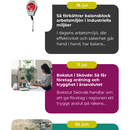
19. jul
Så förbättrar balansblock
arbetsmiljön i industriella
miljöer
I dagens arbetsmiljö, där
effektivitet och säkerhet går
hand i hand, har balans...
11. jul
Bokslut i Skövde: Så får
företag ordning och
trygghet i årsavslutet
Bokslut Skövde handlar om
att ge företag i regionen ett
tryggt avslut på räkens...
05. jun