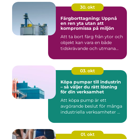
30. okt
Färgborttagning: Uppnå
en ren yta utan att
kompromissa på miljön
Att ta bort färg från ytor och
objekt kan vara en både
tidskrävande och utmana...
03. okt
Köpa pumpar till industrin
– så väljer du rätt lösning
för din verksamhet
Att köpa pump är ett
avgörande beslut för många
industriella verksamheter ...
01. okt