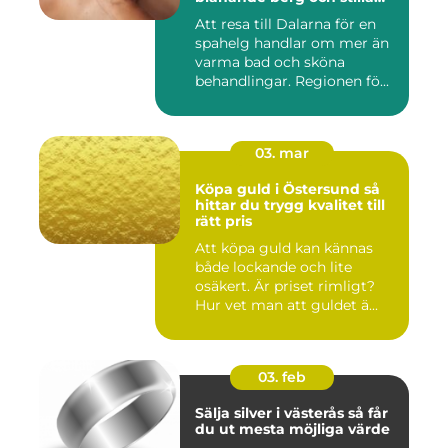
vatten
Att resa till Dalarna för en
spahelg handlar om mer än
varma bad och sköna
behandlingar. Regionen fö...
03. mar
Köpa guld i Östersund så
hittar du trygg kvalitet till
rätt pris
Att köpa guld kan kännas
både lockande och lite
osäkert. Är priset rimligt?
Hur vet man att guldet ä...
03. feb
Sälja silver i västerås så får
du ut mesta möjliga värde