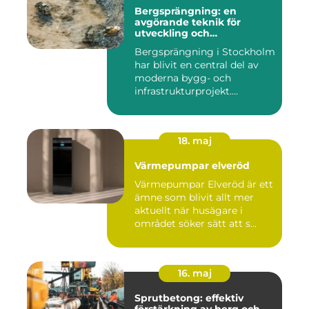
Bergsprängning: en
avgörande teknik för
utveckling och
infrastruktur
Bergsprängning i Stockholm
har blivit en central del av
moderna bygg- och
infrastrukturprojekt....
18. maj
Värmepumpar elveröd
Värmepumpar Elveröd är ett
ämne som blivit allt mer
aktuellt när husägare i
området söker sätt att s...
16. maj
Sprutbetong: effektiv