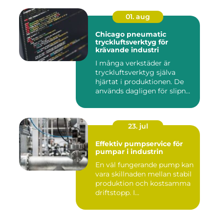
01. aug
Chicago pneumatic
tryckluftsverktyg för
krävande industri
I många verkstäder är
tryckluftsverktyg själva
hjärtat i produktionen. De
används dagligen för slipn...
23. jul
Effektiv pumpservice för
pumpar i industrin
En väl fungerande pump kan
vara skillnaden mellan stabil
produktion och kostsamma
driftstopp. I...