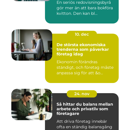
En seriös redovisningsbyrå
gör mer än att bara bokföra
kvitton. Den kan bl...
10. dec
De största ekonomiska
trenderna som påverkar
företag idag
Ekonomin förändras
ständigt, och företag måste
anpassa sig för att &o...
24. nov
Så hittar du balans mellan
arbete och privatliv som
företagare
Att driva företag innebär
ofta en ständig balansgång