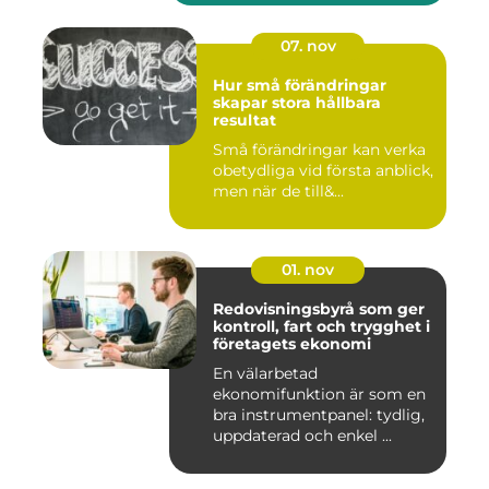
07. nov
Hur små förändringar
skapar stora hållbara
resultat
Små förändringar kan verka
obetydliga vid första anblick,
men när de till&...
01. nov
Redovisningsbyrå som ger
kontroll, fart och trygghet i
företagets ekonomi
En välarbetad
ekonomifunktion är som en
bra instrumentpanel: tydlig,
uppdaterad och enkel ...