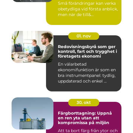
Små förändringar kan verka
obetydliga vid första anblick,
men när de till&...
01. nov
Redovisningsbyrå som ger
kontroll, fart och trygghet i
företagets ekonomi
En välarbetad
ekonomifunktion är som en
bra instrumentpanel: tydlig,
uppdaterad och enkel ...
30. okt
Färgborttagning: Uppnå
en ren yta utan att
kompromissa på miljön
Att ta bort färg från ytor och