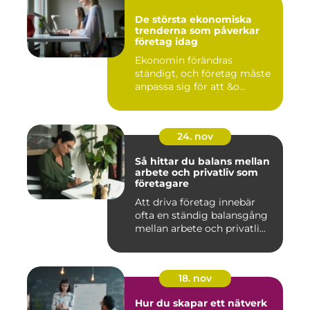
De största ekonomiska
trenderna som påverkar
företag idag
Ekonomin förändras
ständigt, och företag måste
anpassa sig för att &o...
24. nov
Så hittar du balans mellan
arbete och privatliv som
företagare
Att driva företag innebär
ofta en ständig balansgång
mellan arbete och privatli...
18. nov
Hur du skapar ett nätverk