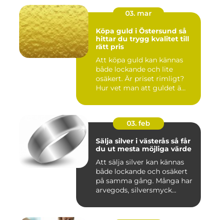
03. mar
Köpa guld i Östersund så
hittar du trygg kvalitet till
rätt pris
Att köpa guld kan kännas
både lockande och lite
osäkert. Är priset rimligt?
Hur vet man att guldet ä...
03. feb
Sälja silver i västerås så får
du ut mesta möjliga värde
Att sälja silver kan kännas
både lockande och osäkert
på samma gång. Många har
arvegods, silversmyck...