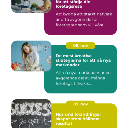
för att stödja din
företagsresa
Att bygga ett starkt nätverk
är ofta avgörande för
företagare som vill v&au...
08. nov
De mest kreativa
strategierna för att nå nya
marknader
Att nå nya marknader är en
avgörande del av många
företags tillväxts...
07. nov
Hur små förändringar
skapar stora hållbara
resultat