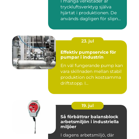
I många verkstäder är
tryckluftsverktyg själva
hjärtat i produktionen. De
används dagligen för slipn...
23. jul
Effektiv pumpservice för
pumpar i industrin
En väl fungerande pump kan
vara skillnaden mellan stabil
produktion och kostsamma
driftstopp. I...
19. jul
Så förbättrar balansblock
arbetsmiljön i industriella
miljöer
I dagens arbetsmiljö, där