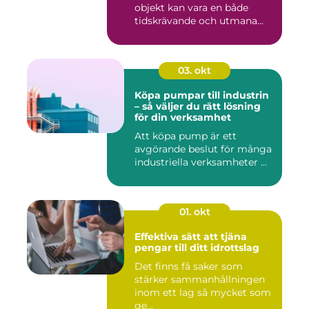
objekt kan vara en både
tidskrävande och utmana...
03. okt
Köpa pumpar till industrin
– så väljer du rätt lösning
för din verksamhet
Att köpa pump är ett
avgörande beslut för många
industriella verksamheter ...
01. okt
Effektiva sätt att tjäna
pengar till ditt idrottslag
Det finns få saker som
stärker sammanhållningen
inom ett lag så mycket som
ge...