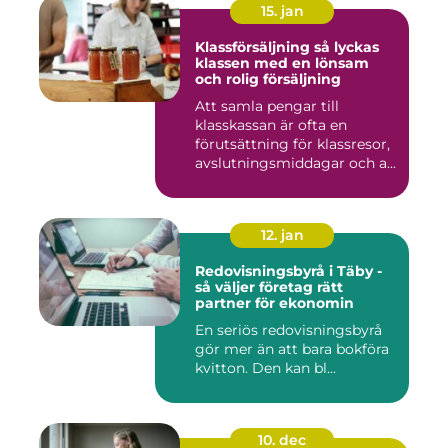
15. jan
Klassförsäljning så lyckas
klassen med en lönsam
och rolig försäljning
Att samla pengar till
klasskassan är ofta en
förutsättning för klassresor,
avslutningsmiddagar och a...
12. jan
Redovisningsbyrå i Täby -
så väljer företag rätt
partner för ekonomin
En seriös redovisningsbyrå
gör mer än att bara bokföra
kvitton. Den kan bl...
10. dec