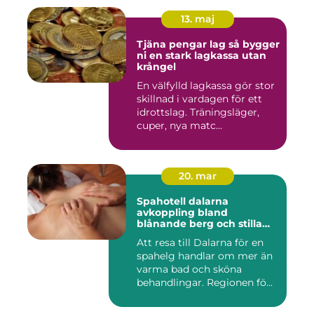
13. maj
Tjäna pengar lag så bygger
ni en stark lagkassa utan
krångel
En välfylld lagkassa gör stor
skillnad i vardagen för ett
idrottslag. Träningsläger,
cuper, nya matc...
20. mar
Spahotell dalarna
avkoppling bland
blånande berg och stilla
vatten
Att resa till Dalarna för en
spahelg handlar om mer än
varma bad och sköna
behandlingar. Regionen fö...