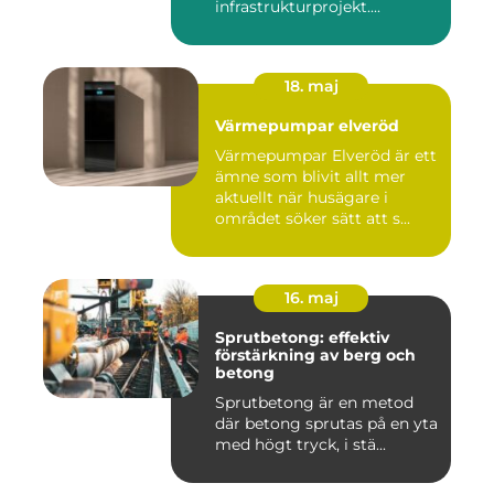
infrastrukturprojekt....
18. maj
Värmepumpar elveröd
Värmepumpar Elveröd är ett
ämne som blivit allt mer
aktuellt när husägare i
området söker sätt att s...
16. maj
Sprutbetong: effektiv
förstärkning av berg och
betong
Sprutbetong är en metod
där betong sprutas på en yta
med högt tryck, i stä...