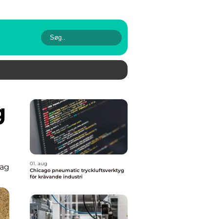
01. aug
lag
Chicago pneumatic tryckluftsverktyg
för krävande industri