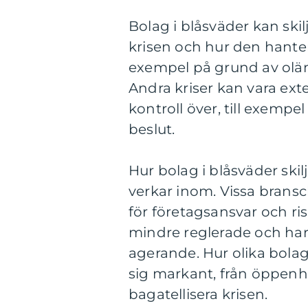
Bolag i blåsväder kan skilj
krisen och hur den hanteras
exempel på grund av olämp
Andra kriser kan vara ext
kontroll över, till exempe
beslut.
Hur bolag i blåsväder skil
verkar inom. Vissa bransch
för företagsansvar och r
mindre reglerade och har
agerande. Hur olika bolag
sig markant, från öppenhet
bagatellisera krisen.