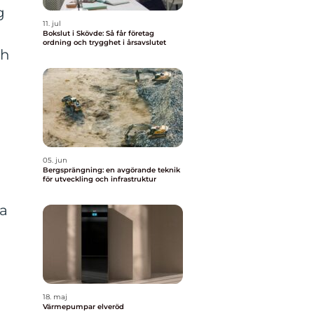
g
11. jul
Bokslut i Skövde: Så får företag
ordning och trygghet i årsavslutet
ch
05. jun
Bergsprängning: en avgörande teknik
för utveckling och infrastruktur
ka
18. maj
Värmepumpar elveröd