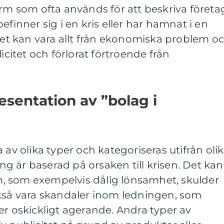
erm som ofta används för att beskriva företa
efinner sig i en kris eller har hamnat i en
 Det kan vara allt från ekonomiska problem o
licitet och förlorat förtroende från
sentation av ”bolag i
 av olika typer och kategoriseras utifrån oli
ning är baserad på orsaken till krisen. Det kan
, som exempelvis dålig lönsamhet, skulder
ckså vara skandaler inom ledningen, som
er oskickligt agerande. Andra typer av