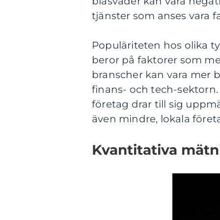
blåsväder kan vara negati
tjänster som anses vara far
Populäriteten hos olika ty
beror på faktorer som me
branscher kan vara mer b
finans- och tech-sektorn. 
företag drar till sig up
även mindre, lokala föret
Kvantitativa mätn