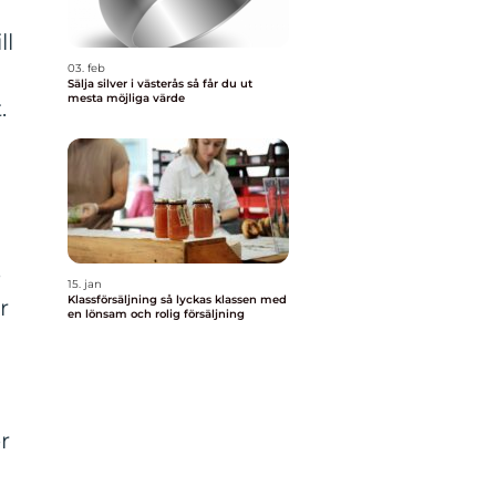
ll
03. feb
Sälja silver i västerås så får du ut
mesta möjliga värde
.
e
15. jan
Klassförsäljning så lyckas klassen med
r
en lönsam och rolig försäljning
r