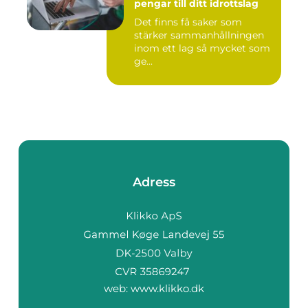
pengar till ditt idrottslag
Det finns få saker som
stärker sammanhållningen
inom ett lag så mycket som
ge...
Adress
web:
www.klikko.dk