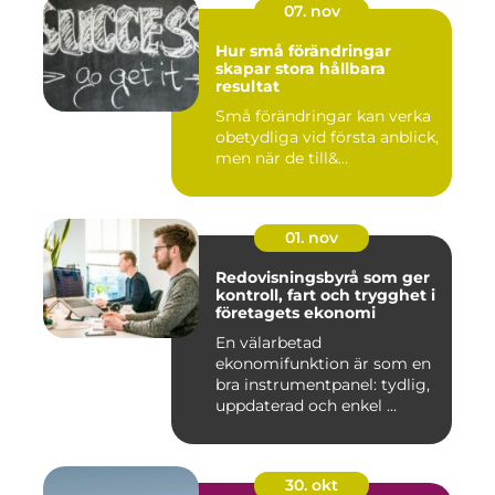
07. nov
Hur små förändringar
skapar stora hållbara
resultat
Små förändringar kan verka
obetydliga vid första anblick,
men när de till&...
01. nov
Redovisningsbyrå som ger
kontroll, fart och trygghet i
företagets ekonomi
En välarbetad
ekonomifunktion är som en
bra instrumentpanel: tydlig,
uppdaterad och enkel ...
30. okt