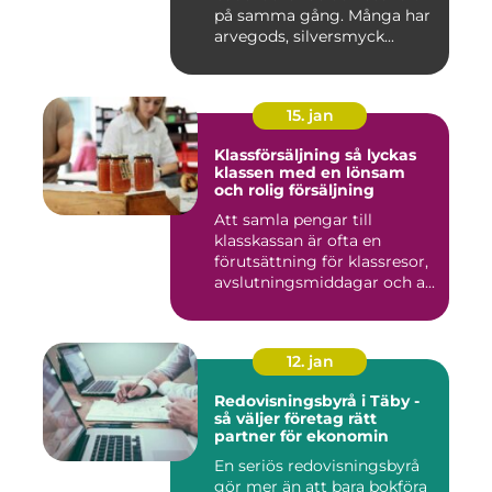
på samma gång. Många har
arvegods, silversmyck...
15. jan
Klassförsäljning så lyckas
klassen med en lönsam
och rolig försäljning
Att samla pengar till
klasskassan är ofta en
förutsättning för klassresor,
avslutningsmiddagar och a...
12. jan
Redovisningsbyrå i Täby -
så väljer företag rätt
partner för ekonomin
En seriös redovisningsbyrå
gör mer än att bara bokföra