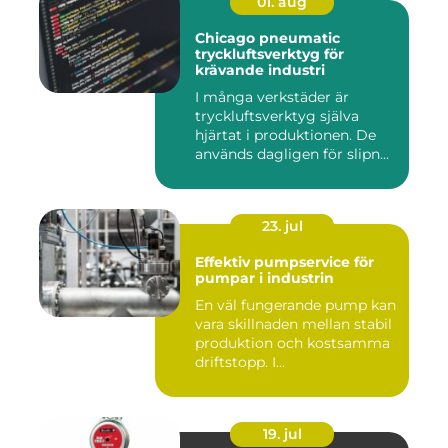
01. aug
Chicago pneumatic
tryckluftsverktyg för
krävande industri
I många verkstäder är
tryckluftsverktyg själva
hjärtat i produktionen. De
används dagligen för slipn...
23. jul
Effektiv pumpservice för
pumpar i industrin
En väl fungerande pump kan
vara skillnaden mellan stabil
produktion och kostsamma
driftstopp. I...
19. jul