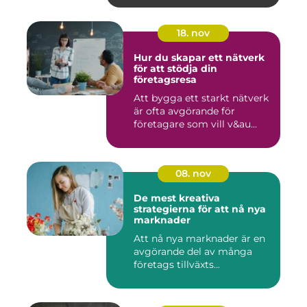
18. nov
Hur du skapar ett nätverk
för att stödja din
företagsresa
Att bygga ett starkt nätverk
är ofta avgörande för
företagare som vill v&au...
08. nov
De mest kreativa
strategierna för att nå nya
marknader
Att nå nya marknader är en
avgörande del av många
företags tillväxts...