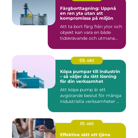
Färgborttagning: Uppnå
en ren yta utan att
kompromissa på miljön
Att ta bort färg från ytor och
objekt kan vara en både
tidskrävande och utmana...
03. okt
Köpa pumpar till industrin
– så väljer du rätt lösning
för din verksamhet
Att köpa pump är ett
avgörande beslut för många
industriella verksamheter ...
01. okt
Effektiva sätt att tjäna