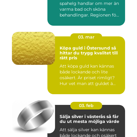
spahelg handlar om mer än
varma bad och sköna
behandlingar. Regionen fö...
03. mar
Köpa guld i Östersund så
hittar du trygg kvalitet till
rätt pris
Att köpa guld kan kännas
både lockande och lite
osäkert. Är priset rimligt?
Hur vet man att guldet ä...
03. feb
Sälja silver i västerås så får
du ut mesta möjliga värde
Att sälja silver kan kännas
både lockande och osäkert