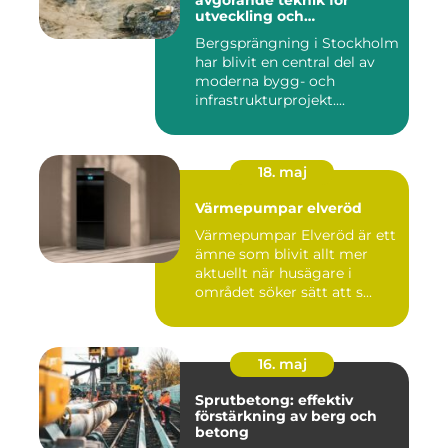
avgörande teknik för
utveckling och
infrastruktur
Bergsprängning i Stockholm
har blivit en central del av
moderna bygg- och
infrastrukturprojekt....
18. maj
Värmepumpar elveröd
Värmepumpar Elveröd är ett
ämne som blivit allt mer
aktuellt när husägare i
området söker sätt att s...
16. maj
Sprutbetong: effektiv
förstärkning av berg och
betong