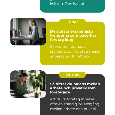
kvitton. Den kan bl...
10. dec
De största ekonomiska
trenderna som påverkar
företag idag
Ekonomin förändras
ständigt, och företag måste
anpassa sig för att &o...
24. nov
Så hittar du balans mellan
arbete och privatliv som
företagare
Att driva företag innebär
ofta en ständig balansgång
mellan arbete och privatli...