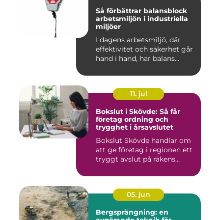
Så förbättrar balansblock
arbetsmiljön i industriella
miljöer
I dagens arbetsmiljö, där
effektivitet och säkerhet går
hand i hand, har balans...
11. jul
Bokslut i Skövde: Så får
företag ordning och
trygghet i årsavslutet
Bokslut Skövde handlar om
att ge företag i regionen ett
tryggt avslut på räkens...
05. jun
Bergsprängning: en