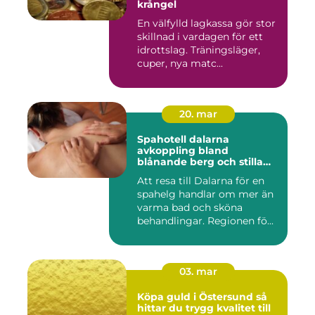
krångel
En välfylld lagkassa gör stor
skillnad i vardagen för ett
idrottslag. Träningsläger,
cuper, nya matc...
20. mar
Spahotell dalarna
avkoppling bland
blånande berg och stilla
vatten
Att resa till Dalarna för en
spahelg handlar om mer än
varma bad och sköna
behandlingar. Regionen fö...
03. mar
Köpa guld i Östersund så
hittar du trygg kvalitet till