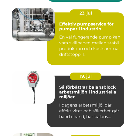
23. jul
Effektiv pumpservice för
pumpar i industrin
En väl fungerande pump kan
vara skillnaden mellan stabil
produktion och kostsamma
driftstopp. I...
19. jul
Så förbättrar balansblock
arbetsmiljön i industriella
miljöer
I dagens arbetsmiljö, där
effektivitet och säkerhet går
hand i hand, har balans...