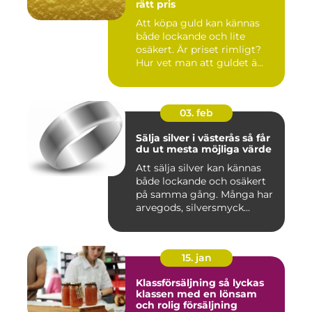
rätt pris
Att köpa guld kan kännas
både lockande och lite
osäkert. Är priset rimligt?
Hur vet man att guldet ä...
03. feb
Sälja silver i västerås så får
du ut mesta möjliga värde
Att sälja silver kan kännas
både lockande och osäkert
på samma gång. Många har
arvegods, silversmyck...
15. jan
Klassförsäljning så lyckas
klassen med en lönsam
och rolig försäljning