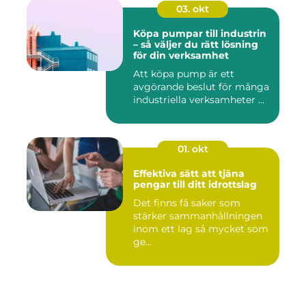
03. okt
Köpa pumpar till industrin
– så väljer du rätt lösning
för din verksamhet
Att köpa pump är ett
avgörande beslut för många
industriella verksamheter ...
01. okt
Effektiva sätt att tjäna
pengar till ditt idrottslag
Det finns få saker som
stärker sammanhållningen
inom ett lag så mycket som
ge...