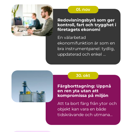
01. nov
Redovisningsbyrå som ger
kontroll, fart och trygghet i
företagets ekonomi
En välarbetad
ekonomifunktion är som en
bra instrumentpanel: tydlig,
uppdaterad och enkel ...
30. okt
Färgborttagning: Uppnå
en ren yta utan att
kompromissa på miljön
Att ta bort färg från ytor och
objekt kan vara en både
tidskrävande och utmana...