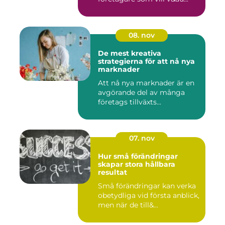
08. nov
De mest kreativa
strategierna för att nå nya
marknader
Att nå nya marknader är en
avgörande del av många
företags tillväxts...
07. nov
Hur små förändringar
skapar stora hållbara
resultat
Små förändringar kan verka
obetydliga vid första anblick,
men när de till&...