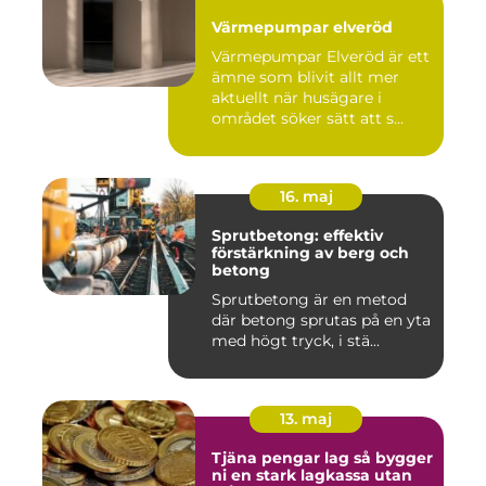
Värmepumpar elveröd
Värmepumpar Elveröd är ett
ämne som blivit allt mer
aktuellt när husägare i
området söker sätt att s...
16. maj
Sprutbetong: effektiv
förstärkning av berg och
betong
Sprutbetong är en metod
där betong sprutas på en yta
med högt tryck, i stä...
13. maj
Tjäna pengar lag så bygger
ni en stark lagkassa utan