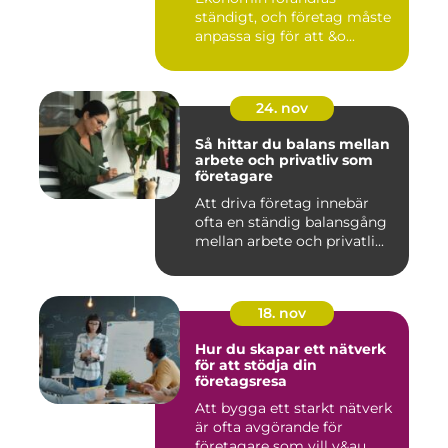
ständigt, och företag måste
anpassa sig för att &o...
24. nov
Så hittar du balans mellan
arbete och privatliv som
företagare
Att driva företag innebär
ofta en ständig balansgång
mellan arbete och privatli...
18. nov
Hur du skapar ett nätverk
för att stödja din
företagsresa
Att bygga ett starkt nätverk
är ofta avgörande för
företagare som vill v&au...