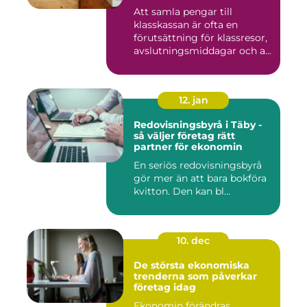
Att samla pengar till
klasskassan är ofta en
förutsättning för klassresor,
avslutningsmiddagar och a...
12. jan
Redovisningsbyrå i Täby -
så väljer företag rätt
partner för ekonomin
En seriös redovisningsbyrå
gör mer än att bara bokföra
kvitton. Den kan bl...
10. dec
De största ekonomiska
trenderna som påverkar
företag idag
Ekonomin förändras