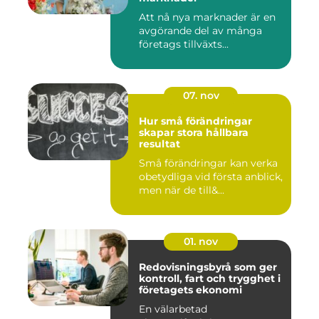
Att nå nya marknader är en
avgörande del av många
företags tillväxts...
07. nov
Hur små förändringar
skapar stora hållbara
resultat
Små förändringar kan verka
obetydliga vid första anblick,
men när de till&...
01. nov
Redovisningsbyrå som ger
kontroll, fart och trygghet i
företagets ekonomi
En välarbetad