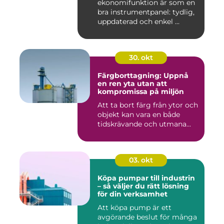
ekonomifunktion är som en
bra instrumentpanel: tydlig,
uppdaterad och enkel ...
30. okt
Färgborttagning: Uppnå
en ren yta utan att
kompromissa på miljön
Att ta bort färg från ytor och
objekt kan vara en både
tidskrävande och utmana...
03. okt
Köpa pumpar till industrin
– så väljer du rätt lösning
för din verksamhet
Att köpa pump är ett
avgörande beslut för många