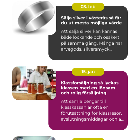
03. feb
Sälja silver i västerås så får
du ut mesta möjliga värde
Att sälja silver kan kännas
både lockande och osäkert
på samma gång. Många har
arvegods, silversmyck...
15. jan
Klassförsäljning så lyckas
klassen med en lönsam
och rolig försäljning
Att samla pengar till
klasskassan är ofta en
förutsättning för klassresor,
avslutningsmiddagar och a...