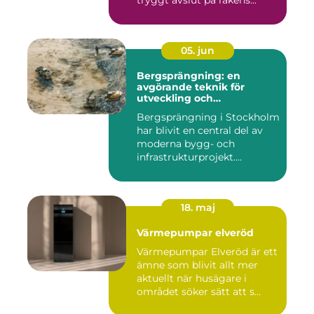
tryggt avslut på räkens...
05. jun
Bergsprängning: en
avgörande teknik för
utveckling och
infrastruktur
Bergsprängning i Stockholm
har blivit en central del av
moderna bygg- och
infrastrukturprojekt....
18. maj
Värmepumpar elveröd
Värmepumpar Elveröd är ett
ämne som blivit allt mer
aktuellt när husägare i
området söker sätt att s...