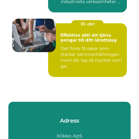
industriella verksamheter ...
01. okt
Effektiva sätt att tjäna
pengar till ditt idrottslag
Det finns få saker som
stärker sammanhållningen
inom ett lag så mycket som
ge...
Adress