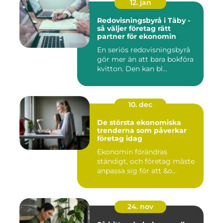
12. jan
Redovisningsbyrå i Täby -
så väljer företag rätt
partner för ekonomin
En seriös redovisningsbyrå
gör mer än att bara bokföra
kvitton. Den kan bl...
10. dec
De största ekonomiska
trenderna som påverkar
företag idag
Ekonomin förändras
ständigt, och företag måste
anpassa sig för att &o...
24. nov