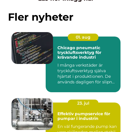
Fler nyheter
01. aug
Chicago pneumatic
tryckluftsverktyg för
krävande industri
I många verkstäder är
tryckluftsverktyg själva
hjärtat i produktionen. De
används dagligen för slipn...
23. jul
Effektiv pumpservice för
pumpar i industrin
En väl fungerande pump kan