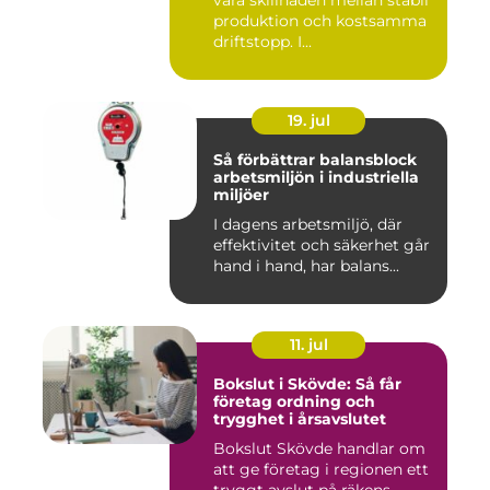
vara skillnaden mellan stabil
produktion och kostsamma
driftstopp. I...
19. jul
Så förbättrar balansblock
arbetsmiljön i industriella
miljöer
I dagens arbetsmiljö, där
effektivitet och säkerhet går
hand i hand, har balans...
11. jul
Bokslut i Skövde: Så får
företag ordning och
trygghet i årsavslutet
Bokslut Skövde handlar om
att ge företag i regionen ett