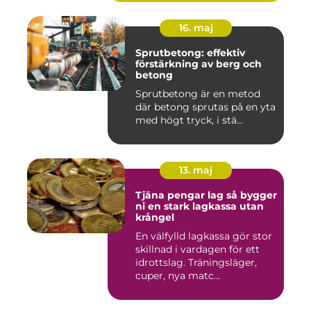
16. maj
Sprutbetong: effektiv
förstärkning av berg och
betong
Sprutbetong är en metod
där betong sprutas på en yta
med högt tryck, i stä...
13. maj
Tjäna pengar lag så bygger
ni en stark lagkassa utan
krångel
En välfylld lagkassa gör stor
skillnad i vardagen för ett
idrottslag. Träningsläger,
cuper, nya matc...