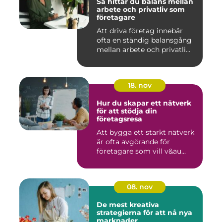
Så hittar du balans mellan
arbete och privatliv som
företagare
Att driva företag innebär
ofta en ständig balansgång
mellan arbete och privatli...
18. nov
Hur du skapar ett nätverk
för att stödja din
företagsresa
Att bygga ett starkt nätverk
är ofta avgörande för
företagare som vill v&au...
08. nov
De mest kreativa
strategierna för att nå nya
marknader