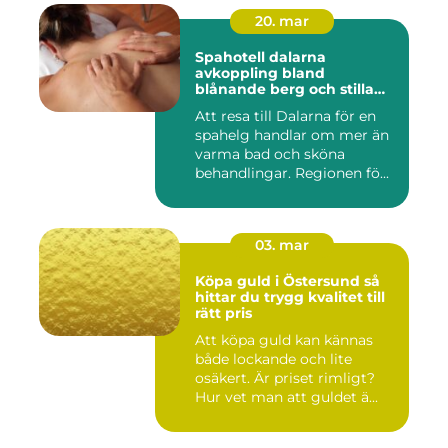
20. mar
Spahotell dalarna
avkoppling bland
blånande berg och stilla
vatten
Att resa till Dalarna för en
spahelg handlar om mer än
varma bad och sköna
behandlingar. Regionen fö...
03. mar
Köpa guld i Östersund så
hittar du trygg kvalitet till
rätt pris
Att köpa guld kan kännas
både lockande och lite
osäkert. Är priset rimligt?
Hur vet man att guldet ä...