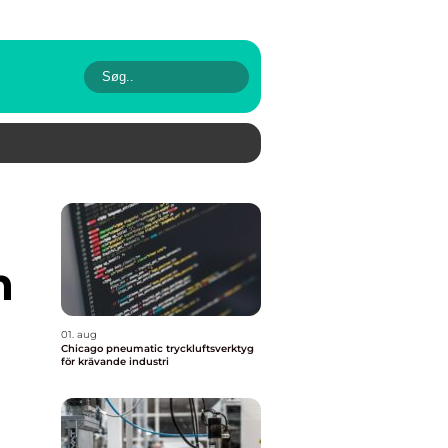
h
01. aug
Chicago pneumatic tryckluftsverktyg
för krävande industri