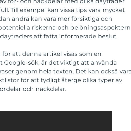
v för- och nackdelar med olika daytrader
ull. Till exempel kan vissa tips vara mycket
medan andra kan vara mer försiktiga och
e potentiella riskerna och belöningsaspekter
 daytraders att fatta informerade beslut.
 för att denna artikel visas som en
t Google-sök, är det viktigt att använda
fraser genom hela texten. Det kan också var
tlistor för att tydligt återge olika typer av
fördelar och nackdelar.