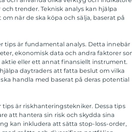
ata och använda olika verktyg och indikatore
r och trender. Teknisk analys kan hjälpa
ut om när de ska köpa och sälja, baserat på
r tips är fundamental analys. Detta innebär
heter, ekonomisk data och andra faktorer s
ktie eller ett annat finansiellt instrument.
älpa daytraders att fatta beslut om vilka
e ska handla med baserat på deras potential
 tips är riskhanteringstekniker. Dessa tips
lare att hantera sin risk och skydda sina
ng kan inkludera att sätta stop-loss-order,