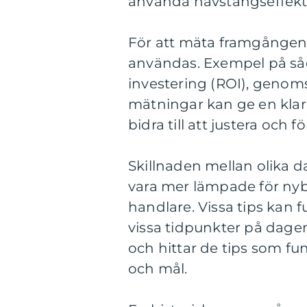
använda hävstångseffekt 
För att mäta framgången 
användas. Exempel på så
investering (ROI), genoms
mätningar kan ge en klar b
bidra till att justera och 
Skillnaden mellan olika d
vara mer lämpade för ny
handlare. Vissa tips kan 
vissa tidpunkter på dagen
och hittar de tips som fu
och mål.