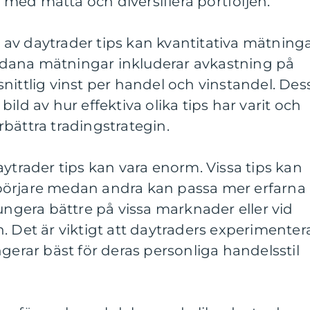
med måtta och diversifiera portföljen.
av daytrader tips kan kvantitativa mätning
dana mätningar inkluderar avkastning på
nittlig vinst per handel och vinstandel. Des
ild av hur effektiva olika tips har varit och
förbättra tradingstrategin.
aytrader tips kan vara enorm. Vissa tips kan
börjare medan andra kan passa mer erfarna
fungera bättre på vissa marknader eller vid
. Det är viktigt att daytraders experimenter
ngerar bäst för deras personliga handelsstil