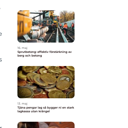
p
e
16. maj
Sprutbetong: effektiv förstärkning av
berg och betong
s
13. maj
Tjäna pengar lag så bygger ni en stark
lagkassa utan krångel