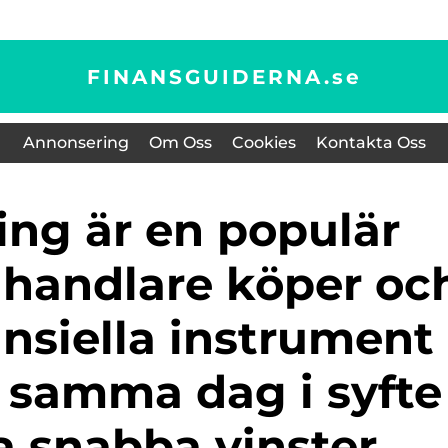
FINANSGUIDERNA.
se
Annonsering
Om Oss
Cookies
Kontakta Oss
 handlare köper oc
nansiella instrument
 samma dag i syfte
a snabba vinster