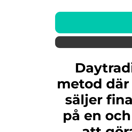
Daytrading är en populär
metod där
säljer fi
på en och
att gör