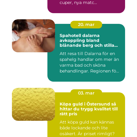
cuper, nya matc...
20. mar
Spahotell dalarna
avkoppling bland
blånande berg och stilla
vatten
Att resa till Dalarna för en
spahelg handlar om mer än
varma bad och sköna
behandlingar. Regionen fö...
03. mar
Köpa guld i Östersund så
hittar du trygg kvalitet till
rätt pris
Att köpa guld kan kännas
både lockande och lite
osäkert. Är priset rimligt?