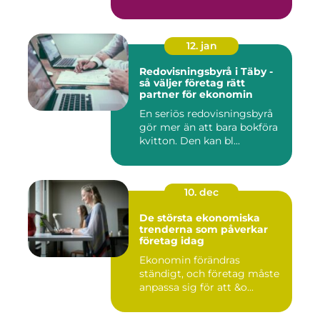
12. jan
Redovisningsbyrå i Täby -
så väljer företag rätt
partner för ekonomin
En seriös redovisningsbyrå
gör mer än att bara bokföra
kvitton. Den kan bl...
10. dec
De största ekonomiska
trenderna som påverkar
företag idag
Ekonomin förändras
ständigt, och företag måste
anpassa sig för att &o...