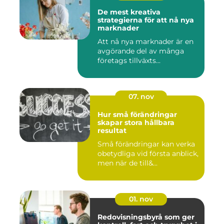
De mest kreativa
strategierna för att nå nya
marknader
Att nå nya marknader är en
avgörande del av många
företags tillväxts...
07. nov
Hur små förändringar
skapar stora hållbara
resultat
Små förändringar kan verka
obetydliga vid första anblick,
men när de till&...
01. nov
Redovisningsbyrå som ger