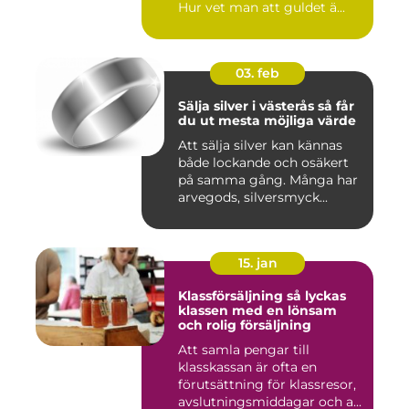
Hur vet man att guldet ä...
03. feb
Sälja silver i västerås så får
du ut mesta möjliga värde
Att sälja silver kan kännas
både lockande och osäkert
på samma gång. Många har
arvegods, silversmyck...
15. jan
Klassförsäljning så lyckas
klassen med en lönsam
och rolig försäljning
Att samla pengar till
klasskassan är ofta en
förutsättning för klassresor,
avslutningsmiddagar och a...