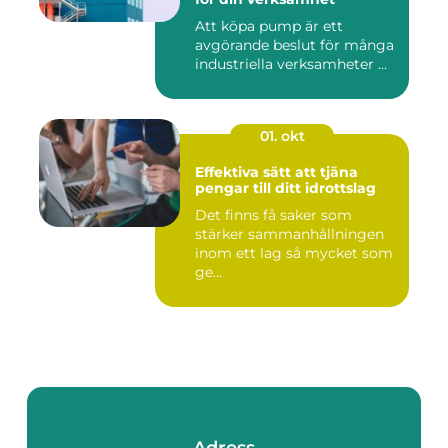
Att köpa pump är ett
avgörande beslut för många
industriella verksamheter ...
01. okt
Effektiva sätt att tjäna
pengar till ditt idrottslag
Det finns få saker som
stärker sammanhållningen
inom ett lag så mycket som
ge...
Adress