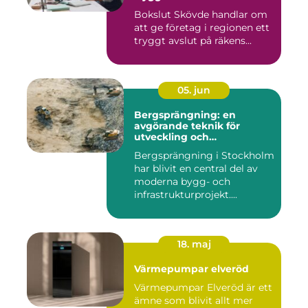
Bokslut Skövde handlar om
att ge företag i regionen ett
tryggt avslut på räkens...
05. jun
Bergsprängning: en
avgörande teknik för
utveckling och
infrastruktur
Bergsprängning i Stockholm
har blivit en central del av
moderna bygg- och
infrastrukturprojekt....
18. maj
Värmepumpar elveröd
Värmepumpar Elveröd är ett
ämne som blivit allt mer