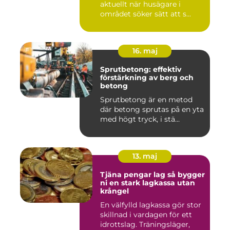
aktuellt när husägare i
området söker sätt att s...
16. maj
Sprutbetong: effektiv
förstärkning av berg och
betong
Sprutbetong är en metod
där betong sprutas på en yta
med högt tryck, i stä...
13. maj
Tjäna pengar lag så bygger
ni en stark lagkassa utan
krångel
En välfylld lagkassa gör stor
skillnad i vardagen för ett
idrottslag. Träningsläger,