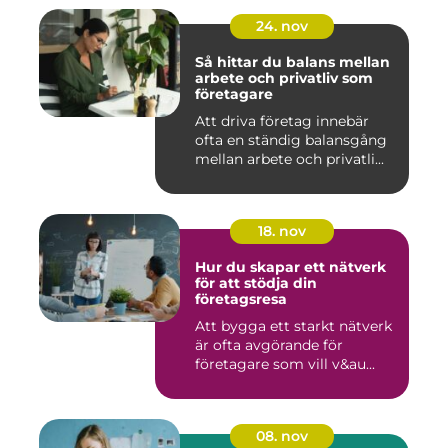
24. nov
Så hittar du balans mellan
arbete och privatliv som
företagare
Att driva företag innebär
ofta en ständig balansgång
mellan arbete och privatli...
18. nov
Hur du skapar ett nätverk
för att stödja din
företagsresa
Att bygga ett starkt nätverk
är ofta avgörande för
företagare som vill v&au...
08. nov