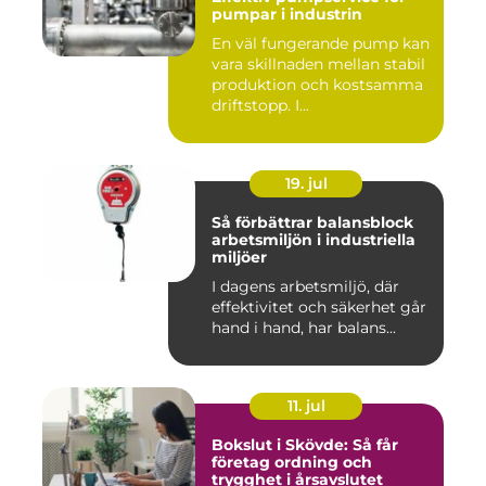
pumpar i industrin
En väl fungerande pump kan
vara skillnaden mellan stabil
produktion och kostsamma
driftstopp. I...
19. jul
Så förbättrar balansblock
arbetsmiljön i industriella
miljöer
I dagens arbetsmiljö, där
effektivitet och säkerhet går
hand i hand, har balans...
11. jul
Bokslut i Skövde: Så får
företag ordning och
trygghet i årsavslutet