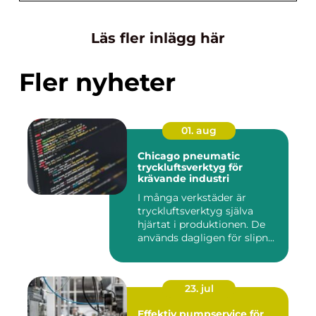
Läs fler inlägg här
Fler nyheter
01. aug
Chicago pneumatic
tryckluftsverktyg för
krävande industri
I många verkstäder är
tryckluftsverktyg själva
hjärtat i produktionen. De
används dagligen för slipn...
23. jul
Effektiv pumpservice för