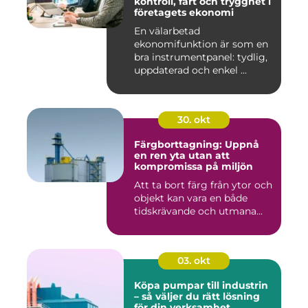
kontroll, fart och trygghet i
företagets ekonomi
En välarbetad
ekonomifunktion är som en
bra instrumentpanel: tydlig,
uppdaterad och enkel ...
30. okt
Färgborttagning: Uppnå
en ren yta utan att
kompromissa på miljön
Att ta bort färg från ytor och
objekt kan vara en både
tidskrävande och utmana...
03. okt
Köpa pumpar till industrin
– så väljer du rätt lösning
för din verksamhet