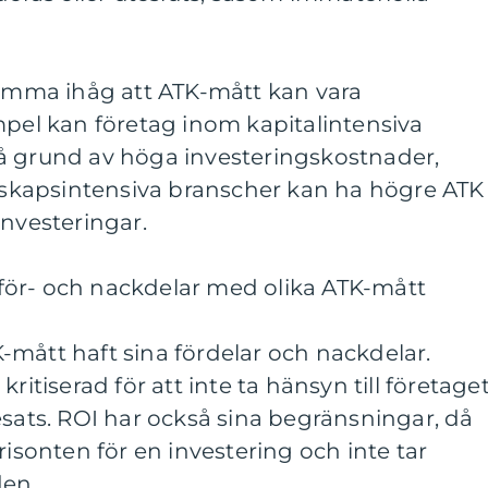
komma ihåg att ATK-mått kan vara
mpel kan företag inom kapitalintensiva
å grund av höga investeringskostnader,
kapsintensiva branscher kan ha högre ATK
investeringar.
ör- och nackdelar med olika ATK-mått
mått haft sina fördelar och nackdelar.
ritiserad för att inte ta hänsyn till företage
esats. ROI har också sina begränsningar, då
risonten för en investering och inte tar
den.