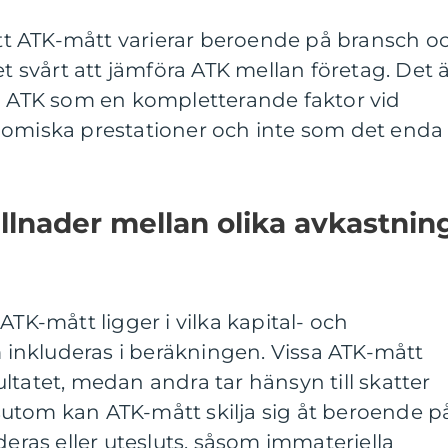
 att ATK-mått varierar beroende på bransch o
et svårt att jämföra ATK mellan företag. Det 
da ATK som en kompletterande faktor vid
nomiska prestationer och inte som det enda
llnader mellan olika avkastnin
ATK-mått ligger i vilka kapital- och
nkluderas i beräkningen. Vissa ATK-mått
ltatet, medan andra tar hänsyn till skatter
utom kan ATK-mått skilja sig åt beroende p
deras eller utesluts, såsom immateriella