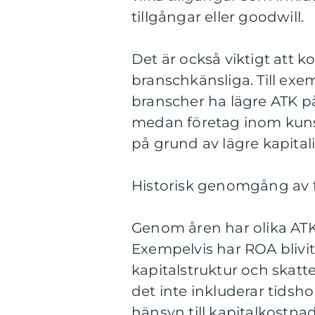
tillgångar eller goodwill.
Det är också viktigt att 
branschkänsliga. Till exe
branscher ha lägre ATK p
medan företag inom kuns
på grund av lägre kapital
Historisk genomgång av f
Genom åren har olika ATK-
Exempelvis har ROA blivit k
kapitalstruktur och skatt
det inte inkluderar tidsho
hänsyn till kapitalkostna