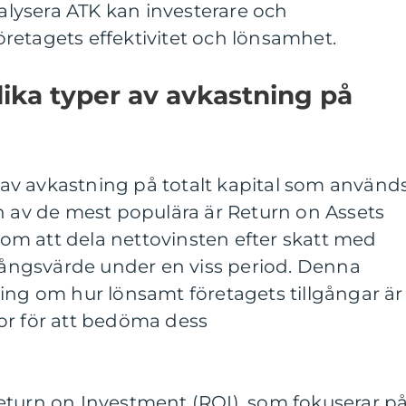
nalysera ATK kan investerare och
retagets effektivitet och lönsamhet.
lika typer av avkastning på
er av avkastning på totalt kapital som använd
n av de mest populära är Return on Assets
m att dela nettovinsten efter skatt med
lgångsvärde under en viss period. Denna
ing om hur lönsamt företagets tillgångar är
or för att bedöma dess
eturn on Investment (ROI), som fokuserar p