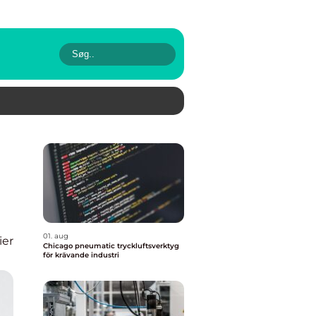
01. aug
ier
Chicago pneumatic tryckluftsverktyg
för krävande industri