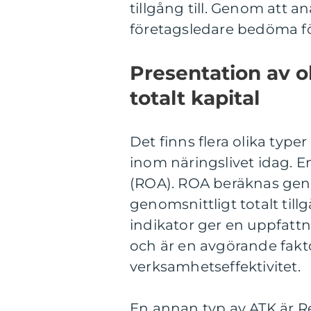
tillgång till. Genom att a
företagsledare bedöma fö
Presentation av o
totalt kapital
Det finns flera olika typ
inom näringslivet idag. E
(ROA). ROA beräknas geno
genomsnittligt totalt til
indikator ger en uppfattn
och är en avgörande fakt
verksamhetseffektivitet.
En annan typ av ATK är R