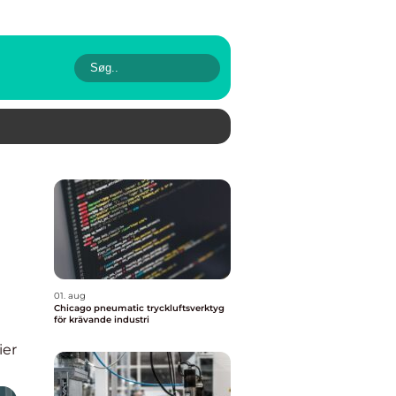
01. aug
Chicago pneumatic tryckluftsverktyg
för krävande industri
ier