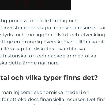
viktig process för både företag och
 investera och skapa finansiella resurser ka
yrka och möjliggöra tillväxt och utveckling.
t ge en grundlig översikt över tillföra kapita
illföra kapital, diskutera kvantitativa
 historiska för- och nackdelar med olika
rska detta ämne närmare.
ital och vilka typer finns det?
att man injicerar ekonomiska medel i en
för att öka dess finansiella resurser. Det fin