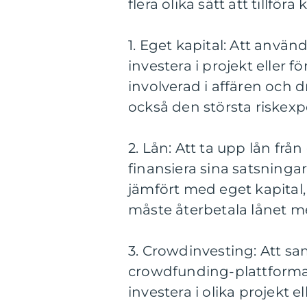
flera olika sätt att tillför
1. Eget kapital: Att använ
investera i projekt eller f
involverad i affären och 
också den största riskex
2. Lån: Att ta upp lån frå
finansiera sina satsninga
jämfört med eget kapital
måste återbetala lånet m
3. Crowdinvesting: Att sa
crowdfunding-plattformar
investera i olika projekt e