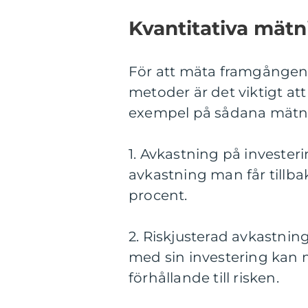
Kvantitativa mätni
För att mäta framgången ell
metoder är det viktigt at
exempel på sådana mätni
1. Avkastning på investeri
avkastning man får tillbak
procent.
2. Riskjusterad avkastnin
med sin investering kan 
förhållande till risken.