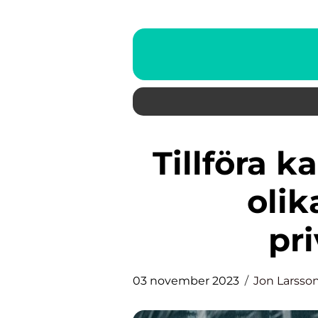
Tillföra kapital – En guide till
olik
pr
03 november 2023
Jon Larsso