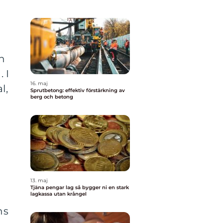
n
 I
16. maj
l,
Sprutbetong: effektiv förstärkning av
berg och betong
13. maj
Tjäna pengar lag så bygger ni en stark
lagkassa utan krångel
ns