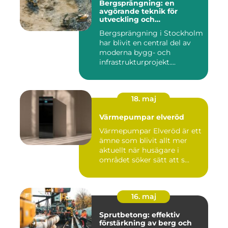
Bergsprängning: en
avgörande teknik för
utveckling och
infrastruktur
Bergsprängning i Stockholm
har blivit en central del av
moderna bygg- och
infrastrukturprojekt....
18. maj
Värmepumpar elveröd
Värmepumpar Elveröd är ett
ämne som blivit allt mer
aktuellt när husägare i
området söker sätt att s...
16. maj
Sprutbetong: effektiv
förstärkning av berg och