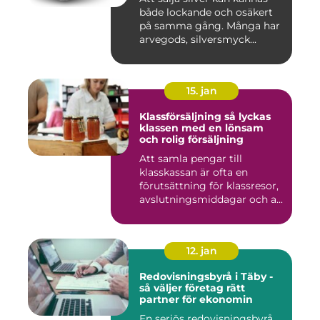
både lockande och osäkert
på samma gång. Många har
arvegods, silversmyck...
15. jan
Klassförsäljning så lyckas
klassen med en lönsam
och rolig försäljning
Att samla pengar till
klasskassan är ofta en
förutsättning för klassresor,
avslutningsmiddagar och a...
12. jan
Redovisningsbyrå i Täby -
så väljer företag rätt
partner för ekonomin
En seriös redovisningsbyrå