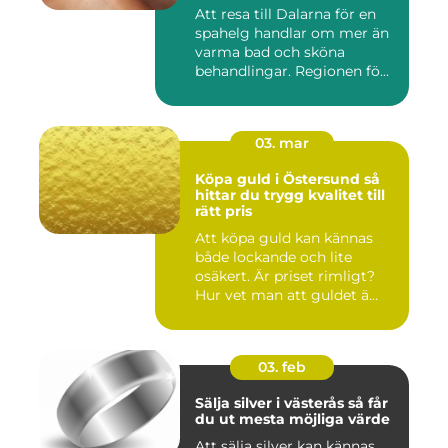
vatten
Att resa till Dalarna för en
spahelg handlar om mer än
varma bad och sköna
behandlingar. Regionen fö...
03. mar
Köpa guld i Östersund så
hittar du trygg kvalitet till
rätt pris
Att köpa guld kan kännas
både lockande och lite
osäkert. Är priset rimligt?
Hur vet man att guldet ä...
03. feb
Sälja silver i västerås så får
du ut mesta möjliga värde
Att sälja silver kan kännas