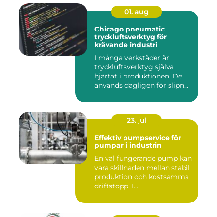
01. aug
Chicago pneumatic
tryckluftsverktyg för
krävande industri
I många verkstäder är
tryckluftsverktyg själva
hjärtat i produktionen. De
används dagligen för slipn...
23. jul
Effektiv pumpservice för
pumpar i industrin
En väl fungerande pump kan
vara skillnaden mellan stabil
produktion och kostsamma
driftstopp. I...