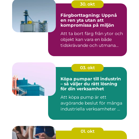
30. okt
Färgborttagning: Uppnå
en ren yta utan att
kompromissa på miljön
Att ta bort färg från ytor och
objekt kan vara en både
tidskrävande och utmana...
03. okt
Köpa pumpar till industrin
– så väljer du rätt lösning
för din verksamhet
Att köpa pump är ett
avgörande beslut för många
industriella verksamheter ...
01. okt