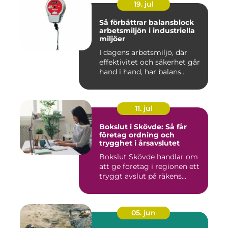
19. jul
Så förbättrar balansblock
arbetsmiljön i industriella
miljöer
I dagens arbetsmiljö, där
effektivitet och säkerhet går
hand i hand, har balans...
11. jul
Bokslut i Skövde: Så får
företag ordning och
trygghet i årsavslutet
Bokslut Skövde handlar om
att ge företag i regionen ett
tryggt avslut på räkens...
05. jun