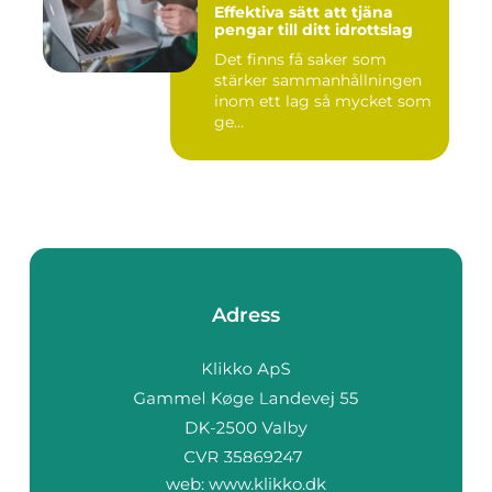
Effektiva sätt att tjäna
pengar till ditt idrottslag
Det finns få saker som
stärker sammanhållningen
inom ett lag så mycket som
ge...
Adress
web:
www.klikko.dk