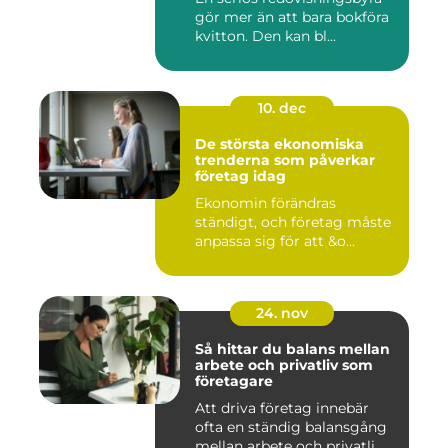
gör mer än att bara bokföra
kvitton. Den kan bl...
10. dec
De största ekonomiska
trenderna som påverkar
företag idag
Ekonomin förändras
ständigt, och företag måste
anpassa sig för att &o...
24. nov
Så hittar du balans mellan
arbete och privatliv som
företagare
Att driva företag innebär
ofta en ständig balansgång
mellan arbete och privatli...