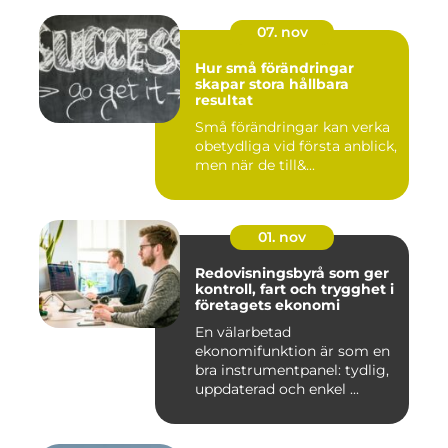
07. nov
Hur små förändringar
skapar stora hållbara
resultat
Små förändringar kan verka
obetydliga vid första anblick,
men när de till&...
01. nov
Redovisningsbyrå som ger
kontroll, fart och trygghet i
företagets ekonomi
En välarbetad
ekonomifunktion är som en
bra instrumentpanel: tydlig,
uppdaterad och enkel ...