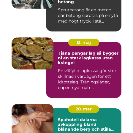
betong
Sprutbetong är en metod
där betong sprutas på en yta
med högt tryck, i stä...
13. maj
Tjäna pengar lag så bygger
ni en stark lagkassa utan
krångel
En välfylld lagkassa gör stor
skillnad i vardagen för ett
idrottslag. Träningsläger,
cuper, nya matc...
20. mar
Spahotell dalarna
avkoppling bland
blånande berg och stilla