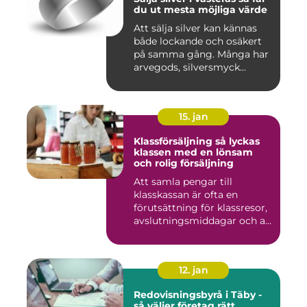
du ut mesta möjliga värde
Att sälja silver kan kännas
både lockande och osäkert
på samma gång. Många har
arvegods, silversmyck...
15. jan
Klassförsäljning så lyckas
klassen med en lönsam
och rolig försäljning
Att samla pengar till
klasskassan är ofta en
förutsättning för klassresor,
avslutningsmiddagar och a...
12. jan
Redovisningsbyrå i Täby -
så väljer företag rätt