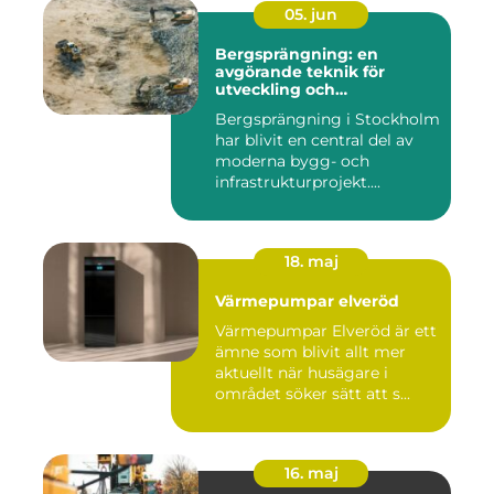
05. jun
Bergsprängning: en
avgörande teknik för
utveckling och
infrastruktur
Bergsprängning i Stockholm
har blivit en central del av
moderna bygg- och
infrastrukturprojekt....
18. maj
Värmepumpar elveröd
Värmepumpar Elveröd är ett
ämne som blivit allt mer
aktuellt när husägare i
området söker sätt att s...
16. maj