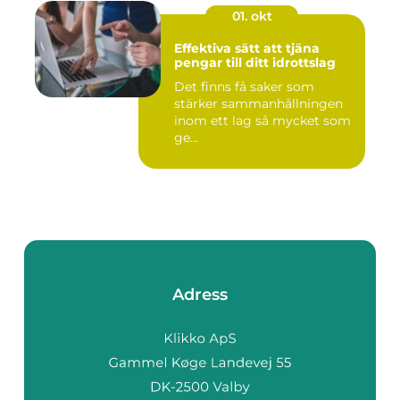
01. okt
Effektiva sätt att tjäna
pengar till ditt idrottslag
Det finns få saker som
stärker sammanhållningen
inom ett lag så mycket som
ge...
Adress