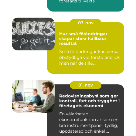
företags tillväxts...
07. nov
Hur små förändringar
skapar stora hållbara
resultat
Små förändringar kan verka
obetydliga vid första anblick,
men när de till&...
01. nov
Redovisningsbyrå som ger
kontroll, fart och trygghet i
företagets ekonomi
En välarbetad
ekonomifunktion är som en
bra instrumentpanel: tydlig,
uppdaterad och enkel ...