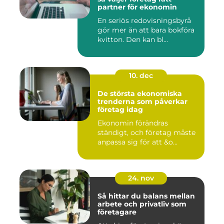
partner för ekonomin
En seriös redovisningsbyrå
gör mer än att bara bokföra
kvitton. Den kan bl...
10. dec
De största ekonomiska
trenderna som påverkar
företag idag
Ekonomin förändras
ständigt, och företag måste
anpassa sig för att &o...
24. nov
Så hittar du balans mellan
arbete och privatliv som
företagare