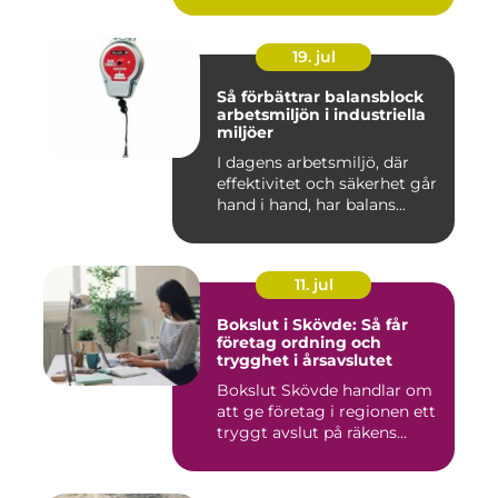
19. jul
Så förbättrar balansblock
arbetsmiljön i industriella
miljöer
I dagens arbetsmiljö, där
effektivitet och säkerhet går
hand i hand, har balans...
11. jul
Bokslut i Skövde: Så får
företag ordning och
trygghet i årsavslutet
Bokslut Skövde handlar om
att ge företag i regionen ett
tryggt avslut på räkens...