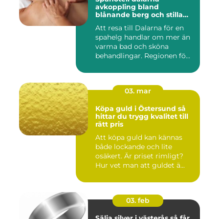
avkoppling bland
blånande berg och stilla
vatten
Att resa till Dalarna för en
spahelg handlar om mer än
varma bad och sköna
behandlingar. Regionen fö...
03. mar
Köpa guld i Östersund så
hittar du trygg kvalitet till
rätt pris
Att köpa guld kan kännas
både lockande och lite
osäkert. Är priset rimligt?
Hur vet man att guldet ä...
03. feb
Sälja silver i västerås så får