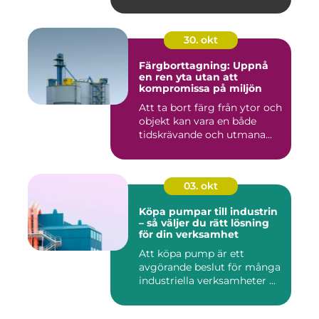
30. okt
Färgborttagning: Uppnå
en ren yta utan att
kompromissa på miljön
Att ta bort färg från ytor och
objekt kan vara en både
tidskrävande och utmana...
03. okt
Köpa pumpar till industrin
– så väljer du rätt lösning
för din verksamhet
Att köpa pump är ett
avgörande beslut för många
industriella verksamheter ...