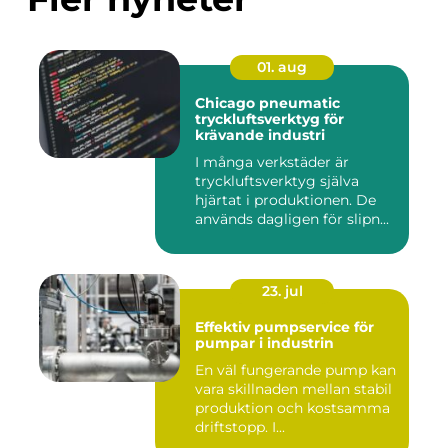
01. aug
Chicago pneumatic
tryckluftsverktyg för
krävande industri
I många verkstäder är
tryckluftsverktyg själva
hjärtat i produktionen. De
används dagligen för slipn...
23. jul
Effektiv pumpservice för
pumpar i industrin
En väl fungerande pump kan
vara skillnaden mellan stabil
produktion och kostsamma
driftstopp. I...