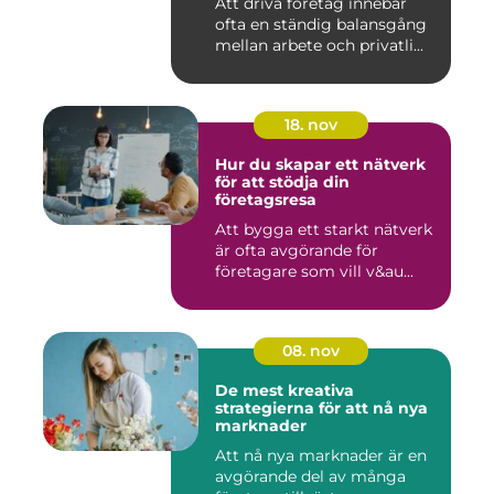
Att driva företag innebär
ofta en ständig balansgång
mellan arbete och privatli...
18. nov
Hur du skapar ett nätverk
för att stödja din
företagsresa
Att bygga ett starkt nätverk
är ofta avgörande för
företagare som vill v&au...
08. nov
De mest kreativa
strategierna för att nå nya
marknader
Att nå nya marknader är en
avgörande del av många