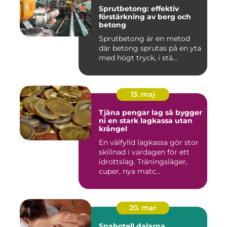
Sprutbetong: effektiv
förstärkning av berg och
betong
Sprutbetong är en metod
där betong sprutas på en yta
med högt tryck, i stä...
13. maj
Tjäna pengar lag så bygger
ni en stark lagkassa utan
krångel
En välfylld lagkassa gör stor
skillnad i vardagen för ett
idrottslag. Träningsläger,
cuper, nya matc...
20. mar
Spahotell dalarna