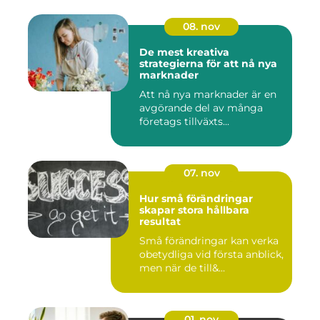
08. nov
De mest kreativa
strategierna för att nå nya
marknader
Att nå nya marknader är en
avgörande del av många
företags tillväxts...
07. nov
Hur små förändringar
skapar stora hållbara
resultat
Små förändringar kan verka
obetydliga vid första anblick,
men när de till&...
01. nov