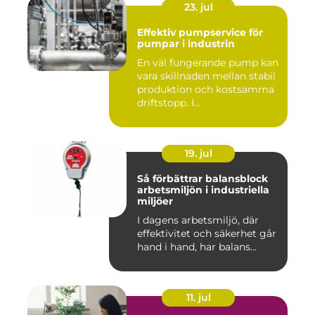
23. jul
Effektiv pumpservice för
pumpar i industrin
En väl fungerande pump kan
vara skillnaden mellan stabil
produktion och kostsamma
driftstopp. I...
19. jul
Så förbättrar balansblock
arbetsmiljön i industriella
miljöer
I dagens arbetsmiljö, där
effektivitet och säkerhet går
hand i hand, har balans...
11. jul