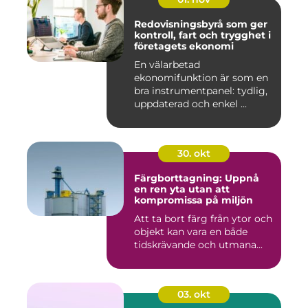
Redovisningsbyrå som ger
kontroll, fart och trygghet i
företagets ekonomi
En välarbetad
ekonomifunktion är som en
bra instrumentpanel: tydlig,
uppdaterad och enkel ...
30. okt
Färgborttagning: Uppnå
en ren yta utan att
kompromissa på miljön
Att ta bort färg från ytor och
objekt kan vara en både
tidskrävande och utmana...
03. okt