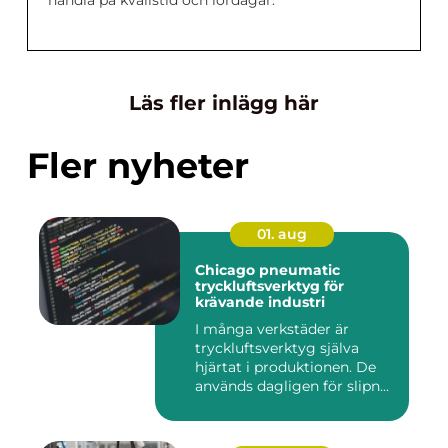
handla på kvällstid och lördagar.
Läs fler inlägg här
Fler nyheter
01. aug
Chicago pneumatic
tryckluftsverktyg för
krävande industri
I många verkstäder är
tryckluftsverktyg själva
hjärtat i produktionen. De
används dagligen för slipn...