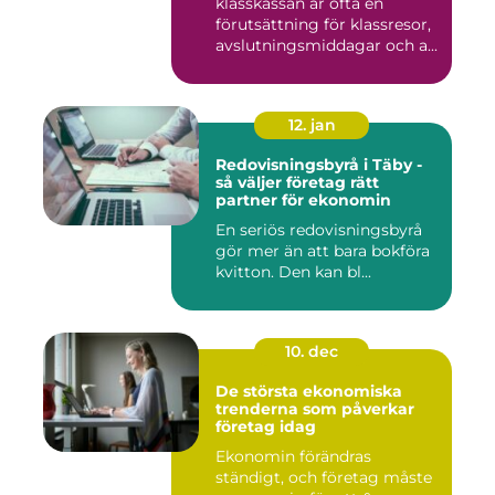
klasskassan är ofta en
förutsättning för klassresor,
avslutningsmiddagar och a...
12. jan
Redovisningsbyrå i Täby -
så väljer företag rätt
partner för ekonomin
En seriös redovisningsbyrå
gör mer än att bara bokföra
kvitton. Den kan bl...
10. dec
De största ekonomiska
trenderna som påverkar
företag idag
Ekonomin förändras
ständigt, och företag måste