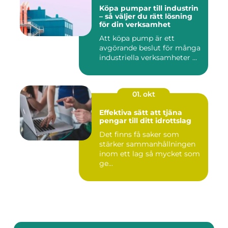
Köpa pumpar till industrin
– så väljer du rätt lösning
för din verksamhet
Att köpa pump är ett
avgörande beslut för många
industriella verksamheter ...
01. okt
Effektiva sätt att tjäna
pengar till ditt idrottslag
Det finns få saker som
stärker sammanhållningen
inom ett lag så mycket som
ge...