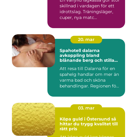
En välfylld lagkassa gör stor
skillnad i vardagen för ett
idrottslag. Träningsläger,
cuper, nya matc...
20. mar
Spahotell dalarna
avkoppling bland
blånande berg och stilla
vatten
Att resa till Dalarna för en
spahelg handlar om mer än
varma bad och sköna
behandlingar. Regionen fö...
03. mar
Köpa guld i Östersund så
hittar du trygg kvalitet till
rätt pris