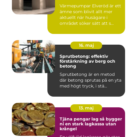
Värmepumpar Elveröd är ett
ämne som blivit allt mer
aktuellt när husägare i
området söker sätt att s...
16. maj
Sprutbetong: effektiv
förstärkning av berg och
betong
Sprutbetong är en metod
där betong sprutas på en yta
med högt tryck, i stä...
13. maj
Tjäna pengar lag så bygger
ni en stark lagkassa utan
krångel