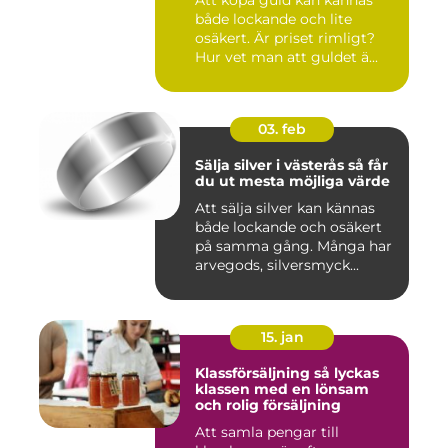
Att köpa guld kan kännas
både lockande och lite
osäkert. Är priset rimligt?
Hur vet man att guldet ä...
03. feb
Sälja silver i västerås så får
du ut mesta möjliga värde
Att sälja silver kan kännas
både lockande och osäkert
på samma gång. Många har
arvegods, silversmyck...
15. jan
Klassförsäljning så lyckas
klassen med en lönsam
och rolig försäljning
Att samla pengar till