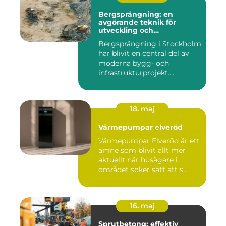
Bergsprängning: en
avgörande teknik för
utveckling och
infrastruktur
Bergsprängning i Stockholm
har blivit en central del av
moderna bygg- och
infrastrukturprojekt....
18. maj
Värmepumpar elveröd
Värmepumpar Elveröd är ett
ämne som blivit allt mer
aktuellt när husägare i
området söker sätt att s...
16. maj
Sprutbetong: effektiv