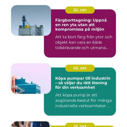
30. okt
Färgborttagning: Uppnå
en ren yta utan att
kompromissa på miljön
Att ta bort färg från ytor och
objekt kan vara en både
tidskrävande och utmana...
03. okt
Köpa pumpar till industrin
– så väljer du rätt lösning
för din verksamhet
Att köpa pump är ett
avgörande beslut för många
industriella verksamheter ...
01. okt