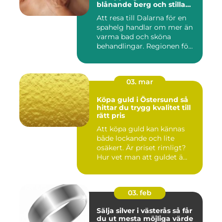
blånande berg och stilla
vatten
Att resa till Dalarna för en
spahelg handlar om mer än
varma bad och sköna
behandlingar. Regionen fö...
03. mar
Köpa guld i Östersund så
hittar du trygg kvalitet till
rätt pris
Att köpa guld kan kännas
både lockande och lite
osäkert. Är priset rimligt?
Hur vet man att guldet ä...
03. feb
Sälja silver i västerås så får
du ut mesta möjliga värde