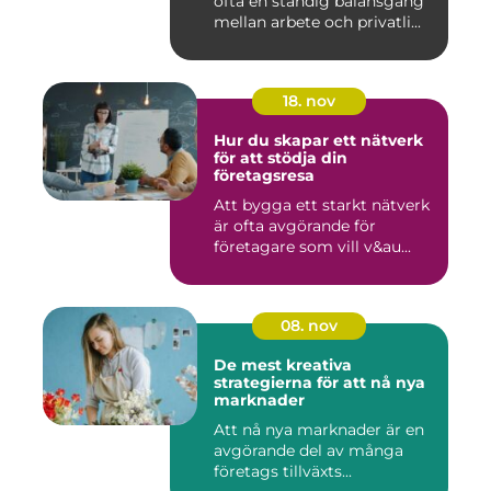
ofta en ständig balansgång
mellan arbete och privatli...
18. nov
Hur du skapar ett nätverk
för att stödja din
företagsresa
Att bygga ett starkt nätverk
är ofta avgörande för
företagare som vill v&au...
08. nov
De mest kreativa
strategierna för att nå nya
marknader
Att nå nya marknader är en
avgörande del av många
företags tillväxts...