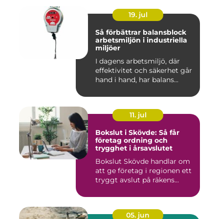
19. jul
Så förbättrar balansblock
arbetsmiljön i industriella
miljöer
I dagens arbetsmiljö, där
effektivitet och säkerhet går
hand i hand, har balans...
11. jul
Bokslut i Skövde: Så får
företag ordning och
trygghet i årsavslutet
Bokslut Skövde handlar om
att ge företag i regionen ett
tryggt avslut på räkens...
05. jun