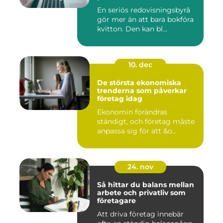
En seriös redovisningsbyrå
gör mer än att bara bokföra
kvitton. Den kan bl...
10. dec
De största ekonomiska
trenderna som påverkar
företag idag
Ekonomin förändras
ständigt, och företag måste
anpassa sig för att &o...
24. nov
Så hittar du balans mellan
arbete och privatliv som
företagare
Att driva företag innebär