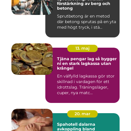
förstärkning av berg och
betong
Sprutbetong är en metod
där betong sprutas på en yta
med högt tryck, i stä...
13. maj
Tjäna pengar lag så bygger
ni en stark lagkassa utan
krångel
En välfylld lagkassa gör stor
skillnad i vardagen för ett
idrottslag. Träningsläger,
cuper, nya matc...
20. mar
Spahotell dalarna
avkoppling bland