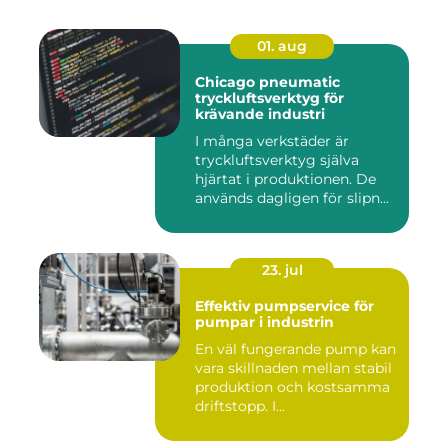
01. aug
Chicago pneumatic
tryckluftsverktyg för
krävande industri
I många verkstäder är
tryckluftsverktyg själva
hjärtat i produktionen. De
används dagligen för slipn...
23. jul
Effektiv pumpservice för
pumpar i industrin
En väl fungerande pump kan
vara skillnaden mellan stabil
produktion och kostsamma
driftstopp. I...