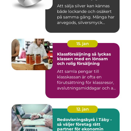
Att sälja silver kan kännas
både lockande och osäkert
på samma gång. Många har
arvegods, silversmyck...
15. jan
Klassförsäljning så lyckas
klassen med en lönsam
och rolig försäljning
Att samla pengar till
klasskassan är ofta en
förutsättning för klassresor,
avslutningsmiddagar och a...
12. jan
Redovisningsbyrå i Täby -
så väljer företag rätt
partner för ekonomin