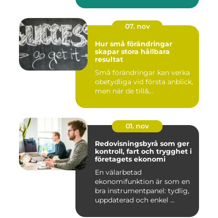
07. nov
Hur små förändringar
skapar stora hållbara
resultat
Små förändringar kan verka
obetydliga vid första anblick,
men när de till&...
01. nov
Redovisningsbyrå som ger
kontroll, fart och trygghet i
företagets ekonomi
En välarbetad
ekonomifunktion är som en
bra instrumentpanel: tydlig,
uppdaterad och enkel ...