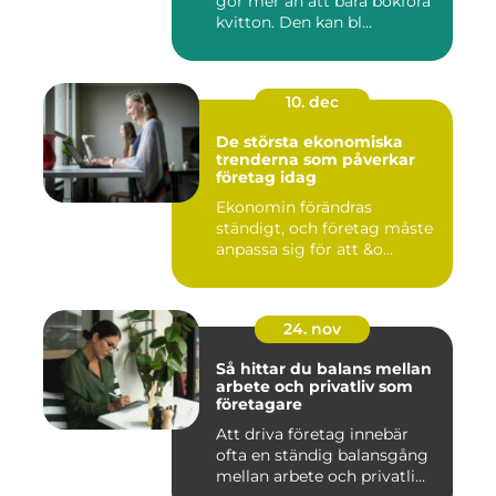
gör mer än att bara bokföra
kvitton. Den kan bl...
10. dec
De största ekonomiska
trenderna som påverkar
företag idag
Ekonomin förändras
ständigt, och företag måste
anpassa sig för att &o...
24. nov
Så hittar du balans mellan
arbete och privatliv som
företagare
Att driva företag innebär
ofta en ständig balansgång
mellan arbete och privatli...