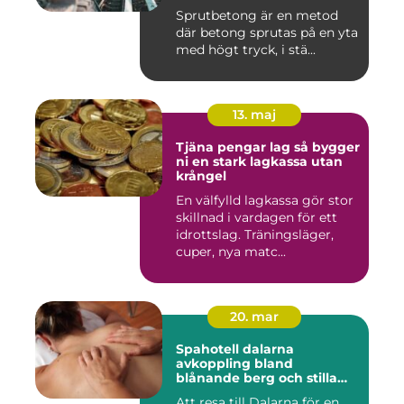
Sprutbetong är en metod
där betong sprutas på en yta
med högt tryck, i stä...
13. maj
Tjäna pengar lag så bygger
ni en stark lagkassa utan
krångel
En välfylld lagkassa gör stor
skillnad i vardagen för ett
idrottslag. Träningsläger,
cuper, nya matc...
20. mar
Spahotell dalarna
avkoppling bland
blånande berg och stilla
vatten
Att resa till Dalarna för en