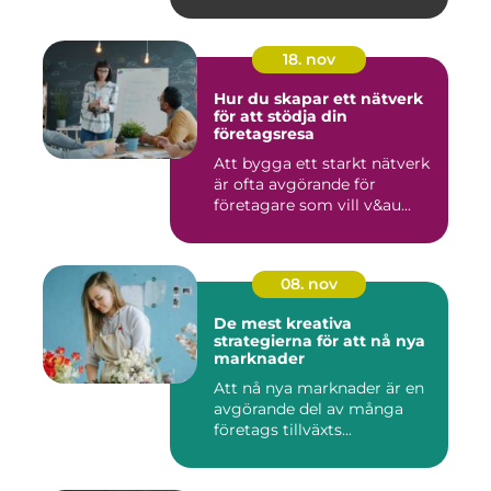
18. nov
Hur du skapar ett nätverk
för att stödja din
företagsresa
Att bygga ett starkt nätverk
är ofta avgörande för
företagare som vill v&au...
08. nov
De mest kreativa
strategierna för att nå nya
marknader
Att nå nya marknader är en
avgörande del av många
företags tillväxts...