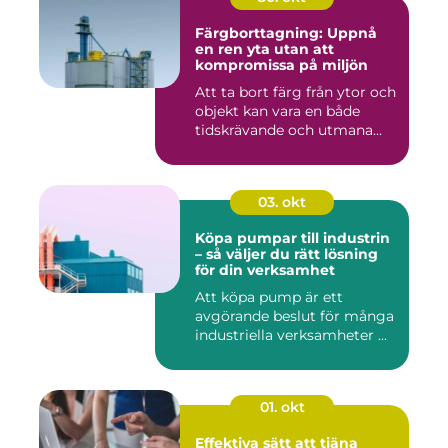
Färgborttagning: Uppnå
en ren yta utan att
kompromissa på miljön
Att ta bort färg från ytor och
objekt kan vara en både
tidskrävande och utmana...
03. okt
Köpa pumpar till industrin
– så väljer du rätt lösning
för din verksamhet
Att köpa pump är ett
avgörande beslut för många
industriella verksamheter ...
01. okt
Effektiva sätt att tjäna