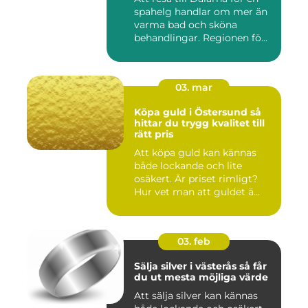
spahelg handlar om mer än
varma bad och sköna
behandlingar. Regionen fö...
03. mar
Köpa guld i Östersund så
hittar du trygg kvalitet till
rätt pris
Att köpa guld kan kännas
både lockande och lite
osäkert. Är priset rimligt?
Hur vet man att guldet ä...
03. feb
Sälja silver i västerås så får
du ut mesta möjliga värde
Att sälja silver kan kännas