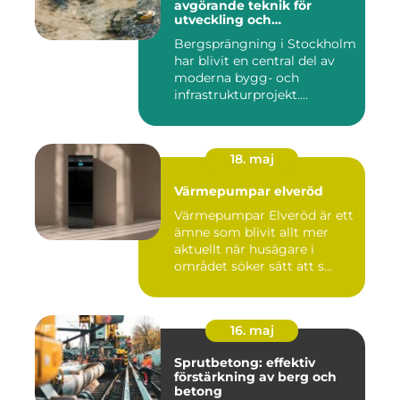
avgörande teknik för
utveckling och
infrastruktur
Bergsprängning i Stockholm
har blivit en central del av
moderna bygg- och
infrastrukturprojekt....
18. maj
Värmepumpar elveröd
Värmepumpar Elveröd är ett
ämne som blivit allt mer
aktuellt när husägare i
området söker sätt att s...
16. maj
Sprutbetong: effektiv
förstärkning av berg och
betong