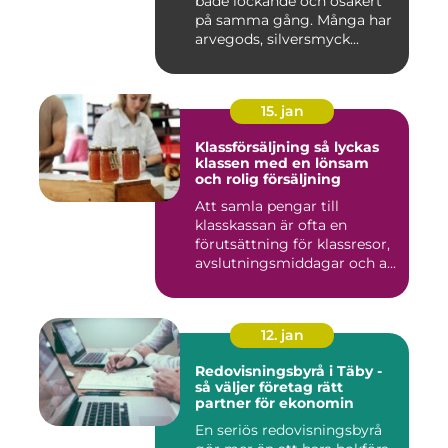
både lockande och osäkert
på samma gång. Många har
arvegods, silversmyck...
15. jan
Klassförsäljning så lyckas
klassen med en lönsam
och rolig försäljning
Att samla pengar till
klasskassan är ofta en
förutsättning för klassresor,
avslutningsmiddagar och a...
12. jan
Redovisningsbyrå i Täby -
så väljer företag rätt
partner för ekonomin
En seriös redovisningsbyrå