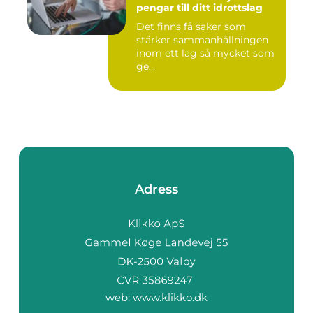
pengar till ditt idrottslag
Det finns få saker som
stärker sammanhållningen
inom ett lag så mycket som
ge...
Adress
web:
www.klikko.dk