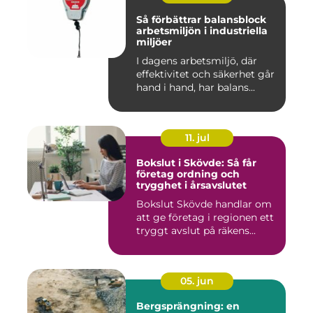
Så förbättrar balansblock
arbetsmiljön i industriella
miljöer
I dagens arbetsmiljö, där
effektivitet och säkerhet går
hand i hand, har balans...
11. jul
Bokslut i Skövde: Så får
företag ordning och
trygghet i årsavslutet
Bokslut Skövde handlar om
att ge företag i regionen ett
tryggt avslut på räkens...
05. jun
Bergsprängning: en