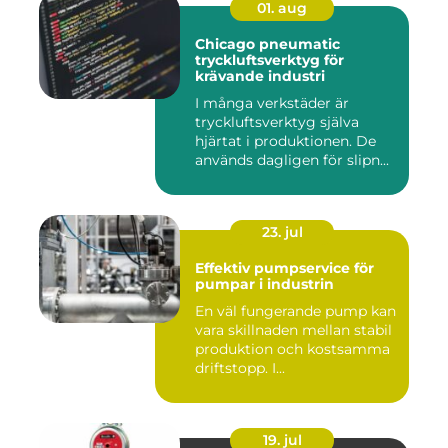
01. aug
Chicago pneumatic
tryckluftsverktyg för
krävande industri
I många verkstäder är
tryckluftsverktyg själva
hjärtat i produktionen. De
används dagligen för slipn...
23. jul
Effektiv pumpservice för
pumpar i industrin
En väl fungerande pump kan
vara skillnaden mellan stabil
produktion och kostsamma
driftstopp. I...
19. jul