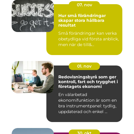
07. nov
Hur små förändringar
skapar stora hållbara
resultat
Små förändringar kan verka
obetydliga vid första anblick,
men när de till&...
01. nov
Redovisningsbyrå som ger
kontroll, fart och trygghet i
företagets ekonomi
En välarbetad
ekonomifunktion är som en
bra instrumentpanel: tydlig,
uppdaterad och enkel ...
30. okt