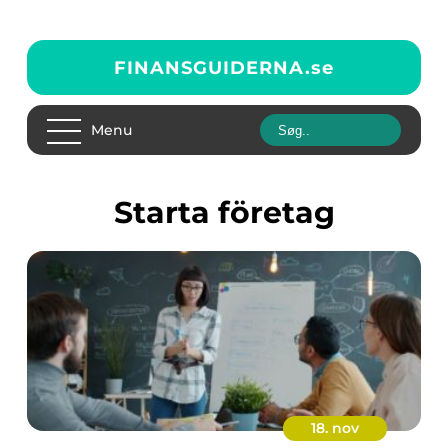
FINANSGUIDERNA.
se
Menu
Starta företag
18. nov