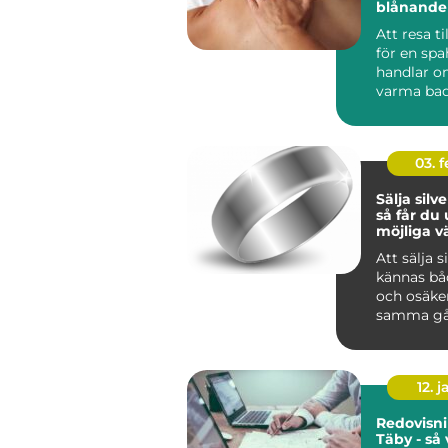
blånande
stilla vat
Att resa ti
för en spa
handlar o
varma bad
behandlin
Regionen f
03. 
Sälja silve
så får du
möjliga v
Att sälja s
kännas bå
och osäke
samma gå
har arveg
silversmyc
12. j
Redovisni
Täby - så 