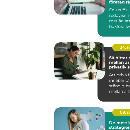
företag rä
för ekon
En seriös
redovisni
mer än att
bokföra kv
kan bl...
24. 
Så hittar
mellan ar
privatliv
företagar
Att driva 
innebär of
ständig b
mellan ar
privatli...
08. 
De mest k
strategier