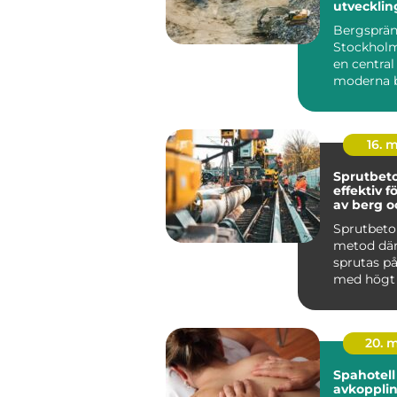
utvecklin
infrastruk
Bergsprän
Stockholm 
en central
moderna 
infrastrukt
16. 
Sprutbet
effektiv f
av berg 
Sprutbeto
metod dä
sprutas på
med högt tr
20. 
Spahotell
avkoppli