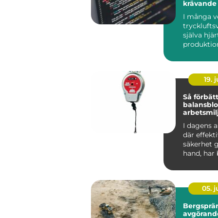
krävande 
I många v
trycklufts
själva hjär
produktio
används d
slipn...
19. j
Så förbätt
balansbl
arbetsmil
industriel
I dagens a
där effekt
säkerhet g
hand, har b
05. 
Bergsprä
avgörande