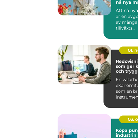
nå nya m
Att nå ny
är en avg
av många 
tillväxts...
01. 
Redovisn
som ger ko
och trygg
företage
En välarb
ekonomifu
som en br
instrumen
tydlig, up
och enkel .
03. 
Köpa pump
industrin 