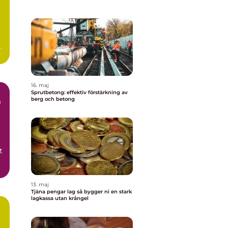
h
16. maj
Sprutbetong: effektiv förstärkning av
berg och betong
å
t
13. maj
Tjäna pengar lag så bygger ni en stark
lagkassa utan krångel