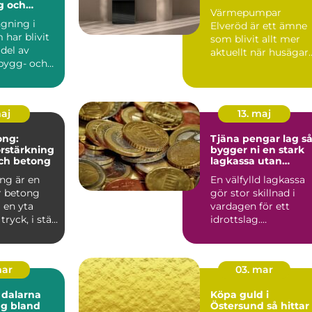
g och
Värmepumpar
tur
gning i
Elveröd är ett ämne
har blivit
som blivit allt mer
 del av
aktuellt när husägar
bygg- och
i området söker sätt
urprojekt....
att s...
maj
13. maj
ong:
Tjäna pengar lag så
örstärkning
bygger ni en stark
och betong
lagkassa utan
krångel
ng är en
En välfylld lagkassa
r betong
gör stor skillnad i
 en yta
vardagen för ett
yck, i stä...
idrottslag.
Träningsläger, cuper,
nya matc...
mar
03. mar
 dalarna
Köpa guld i
ng bland
Östersund så hittar