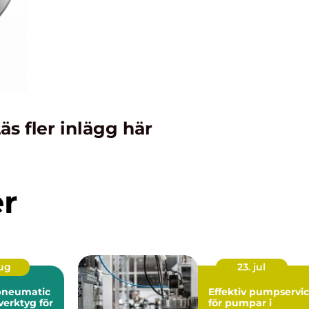
äs fler inlägg här
er
aug
23. jul
pneumatic
Effektiv pumpservi
verktyg för
för pumpar i