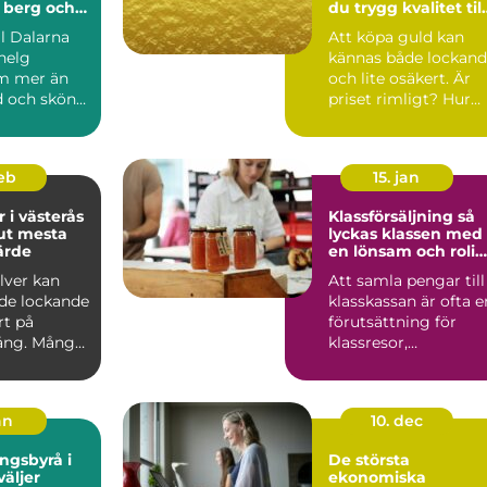
 berg och
du trygg kvalitet till
ten
rätt pris
ll Dalarna
Att köpa guld kan
helg
kännas både lockan
m mer än
och lite osäkert. Är
 och sköna
priset rimligt? Hur
gar.
vet man att guldet ä.
ö...
feb
15. jan
r i västerås
Klassförsäljning så
 ut mesta
lyckas klassen med
ärde
en lönsam och rolig
försäljning
ilver kan
Att samla pengar till
de lockande
klasskassan är ofta e
rt på
förutsättning för
ng. Många
klassresor,
ods,
avslutningsmiddaga
k...
och a...
an
10. dec
ngsbyrå i
De största
väljer
ekonomiska