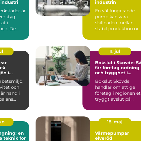
industri
industrin
erkstäder är
En väl fungerande
verktyg
pump kan vara
tat i
skillnaden mellan
nen. De
stabil produktion oc
agligen för
kostsamma
driftstopp. I...
ul
11. jul
rar
Bokslut i Skövde: S
ock
får företag ordning
jön i
och trygghet i
la miljöer
årsavslutet
rbetsmiljö,
Bokslut Skövde
ivitet och
handlar om att ge
år hand i
företag i regionen et
alans...
tryggt avslut på
räkens...
jun
18. maj
ngning: en
Värmepumpar
 teknik för
elveröd