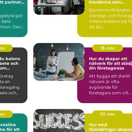
tt partner
trenderna som
omin
påverkar företag
Ekonomin förändras
idag
ngsbyrå gör
ständigt, och företa
 bara
måste anpassa sig fö
itton. Den
att &o...
nov
18. nov
 du balans
Hur du skapar ett
bete och
nätverk för att stöd
 som
din företagsresa
e
företag
Att bygga ett starkt
ta en
nätverk är ofta
alansgång
avgörande för
bete och
företagare som vill
v&au...
nov
07. nov
reativa
Hur små
na för att
förändringar skapa