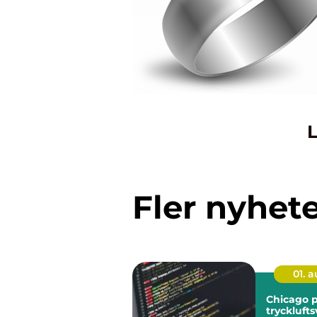
L
Fler nyhet
01. 
Chicago 
trycklufts