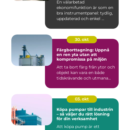
En välarbetad
ekonomifunktion är som en
bra instrumentpanel: tydlig,
uppdaterad och enkel ...
30. okt
Färgborttagning: Uppnå
en ren yta utan att
kompromissa på miljön
Att ta bort färg från ytor och
objekt kan vara en både
tidskrävande och utmana...
03. okt
Köpa pumpar till industrin
– så väljer du rätt lösning
för din verksamhet
Att köpa pump är ett