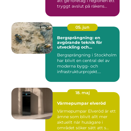
att ge företag i regionen ett
tryggt avslut på räkens...
05. jun
Bergsprängning: en
avgörande teknik för
utveckling och
infrastruktur
Bergsprängning i Stockholm
har blivit en central del av
moderna bygg- och
infrastrukturprojekt....
18. maj
Värmepumpar elveröd
Värmepumpar Elveröd är ett
ämne som blivit allt mer
aktuellt när husägare i
området söker sätt att s...