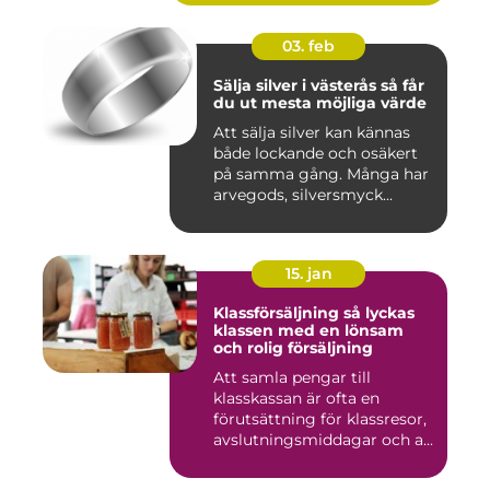
03. feb
Sälja silver i västerås så får
du ut mesta möjliga värde
Att sälja silver kan kännas
både lockande och osäkert
på samma gång. Många har
arvegods, silversmyck...
15. jan
Klassförsäljning så lyckas
klassen med en lönsam
och rolig försäljning
Att samla pengar till
klasskassan är ofta en
förutsättning för klassresor,
avslutningsmiddagar och a...