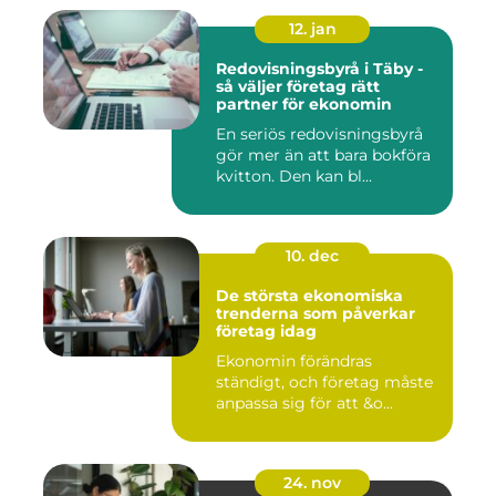
12. jan
Redovisningsbyrå i Täby -
så väljer företag rätt
partner för ekonomin
En seriös redovisningsbyrå
gör mer än att bara bokföra
kvitton. Den kan bl...
10. dec
De största ekonomiska
trenderna som påverkar
företag idag
Ekonomin förändras
ständigt, och företag måste
anpassa sig för att &o...
24. nov