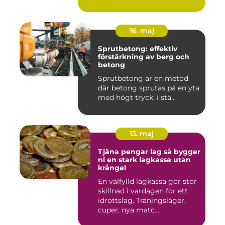
16. maj
Sprutbetong: effektiv
förstärkning av berg och
betong
Sprutbetong är en metod
där betong sprutas på en yta
med högt tryck, i stä...
13. maj
Tjäna pengar lag så bygger
ni en stark lagkassa utan
krångel
En välfylld lagkassa gör stor
skillnad i vardagen för ett
idrottslag. Träningsläger,
cuper, nya matc...