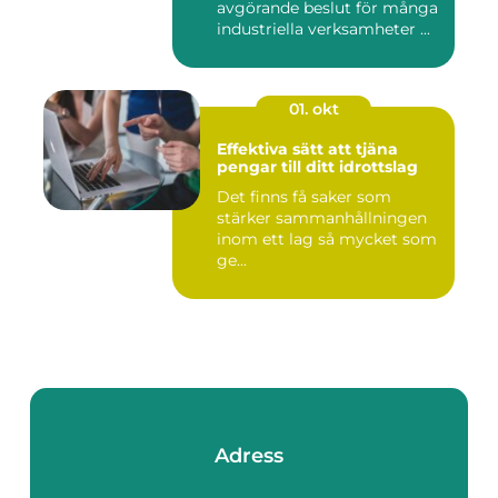
avgörande beslut för många
industriella verksamheter ...
01. okt
Effektiva sätt att tjäna
pengar till ditt idrottslag
Det finns få saker som
stärker sammanhållningen
inom ett lag så mycket som
ge...
Adress