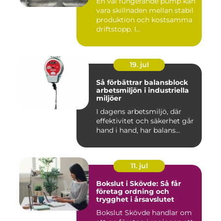
En väl fungerande pump kan
vara skillnaden mellan stabil
produktion och kostsamma
driftstopp. I...
19. jul
Så förbättrar balansblock
arbetsmiljön i industriella
miljöer
I dagens arbetsmiljö, där
effektivitet och säkerhet går
hand i hand, har balans...
11. jul
Bokslut i Skövde: Så får
företag ordning och
trygghet i årsavslutet
Bokslut Skövde handlar om