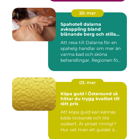
20. mar
Spahotell dalarna
avkoppling bland
blånande berg och stilla
vatten
Att resa till Dalarna för en
spahelg handlar om mer än
varma bad och sköna
behandlingar. Regionen fö...
03. mar
Köpa guld i Östersund så
hittar du trygg kvalitet till
rätt pris
Att köpa guld kan kännas
både lockande och lite
osäkert. Är priset rimligt?
Hur vet man att guldet ä...