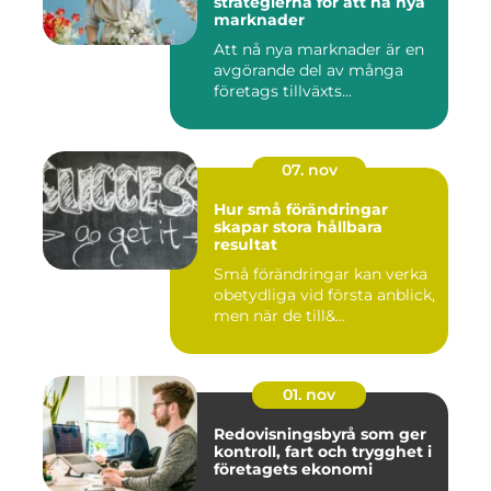
strategierna för att nå nya
marknader
Att nå nya marknader är en
avgörande del av många
företags tillväxts...
07. nov
Hur små förändringar
skapar stora hållbara
resultat
Små förändringar kan verka
obetydliga vid första anblick,
men när de till&...
01. nov
Redovisningsbyrå som ger
kontroll, fart och trygghet i
företagets ekonomi