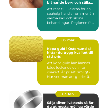
blånande berg och stilla
vatten
Att resa till Dalarna för en
spahelg handlar om mer än
varma bad och sköna
behandlingar. Regionen fö...
03. mar
Köpa guld i Östersund så
hittar du trygg kvalitet till
rätt pris
Att köpa guld kan kännas
både lockande och lite
osäkert. Är priset rimligt?
Hur vet man att guldet ä...
03. feb
Sälja silver i västerås så får
du ut mesta möjliga värde