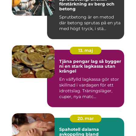
förstärkning av berg och
betong
Sprutbetong är en metod
där betong sprutas på en yta
med högt tryck, i stä...
13. maj
Tjäna pengar lag så bygger
ni en stark lagkassa utan
krångel
En välfylld lagkassa gör stor
skillnad i vardagen för ett
idrottslag. Träningsläger,
cuper, nya matc...
20. mar
Spahotell dalarna
avkoppling bland