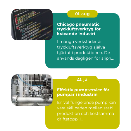
01. aug
Chicago pneumatic
tryckluftsverktyg för
krävande industri
I många verkstäder är
tryckluftsverktyg själva
hjärtat i produktionen. De
används dagligen för slipn...
23. jul
Effektiv pumpservice för
pumpar i industrin
En väl fungerande pump kan
vara skillnaden mellan stabil
produktion och kostsamma
driftstopp. I...