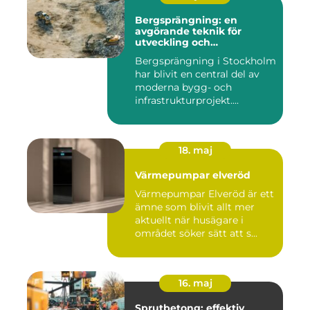
Bergsprängning: en
avgörande teknik för
utveckling och
infrastruktur
Bergsprängning i Stockholm
har blivit en central del av
moderna bygg- och
infrastrukturprojekt....
18. maj
Värmepumpar elveröd
Värmepumpar Elveröd är ett
ämne som blivit allt mer
aktuellt när husägare i
området söker sätt att s...
16. maj
Sprutbetong: effektiv