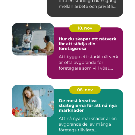
ofta en ständig balansgång
mellan arbete och privatli...
18. nov
Hur du skapar ett nätverk
för att stödja din
företagsresa
Att bygga ett starkt nätverk
är ofta avgörande för
företagare som vill v&au...
08. nov
De mest kreativa
strategierna för att nå nya
marknader
Att nå nya marknader är en
avgörande del av många
företags tillväxts...