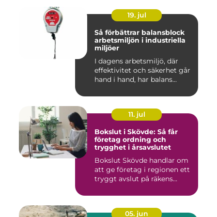
19. jul
Så förbättrar balansblock
arbetsmiljön i industriella
miljöer
I dagens arbetsmiljö, där
effektivitet och säkerhet går
hand i hand, har balans...
11. jul
Bokslut i Skövde: Så får
företag ordning och
trygghet i årsavslutet
Bokslut Skövde handlar om
att ge företag i regionen ett
tryggt avslut på räkens...
05. jun