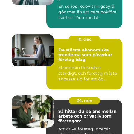
En seriös redovisningsbyrå
gör mer än att bara bokföra
kvitton. Den kan bl...
10. dec
De största ekonomiska
trenderna som påverkar
företag idag
Ekonomin förändras
ständigt, och företag måste
anpassa sig för att &o...
24. nov
Så hittar du balans mellan
arbete och privatliv som
företagare
Att driva företag innebär