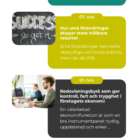
07. nov
Hur små förändringar
skapar stora hållbara
resultat
Små förändringar kan verka
obetydliga vid första anblick,
men när de till&...
01. nov
Redovisningsbyrå som ger
kontroll, fart och trygghet i
företagets ekonomi
En välarbetad
ekonomifunktion är som en
bra instrumentpanel: tydlig,
uppdaterad och enkel ...