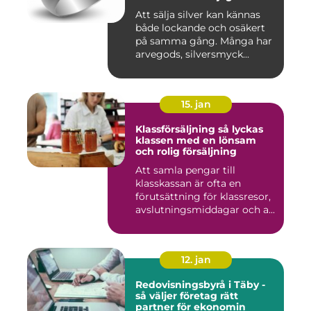
Att sälja silver kan kännas
både lockande och osäkert
på samma gång. Många har
arvegods, silversmyck...
15. jan
Klassförsäljning så lyckas
klassen med en lönsam
och rolig försäljning
Att samla pengar till
klasskassan är ofta en
förutsättning för klassresor,
avslutningsmiddagar och a...
12. jan
Redovisningsbyrå i Täby -
så väljer företag rätt
partner för ekonomin