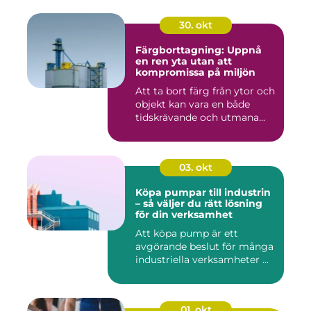
30. okt
Färgborttagning: Uppnå
en ren yta utan att
kompromissa på miljön
Att ta bort färg från ytor och
objekt kan vara en både
tidskrävande och utmana...
03. okt
Köpa pumpar till industrin
– så väljer du rätt lösning
för din verksamhet
Att köpa pump är ett
avgörande beslut för många
industriella verksamheter ...
01. okt