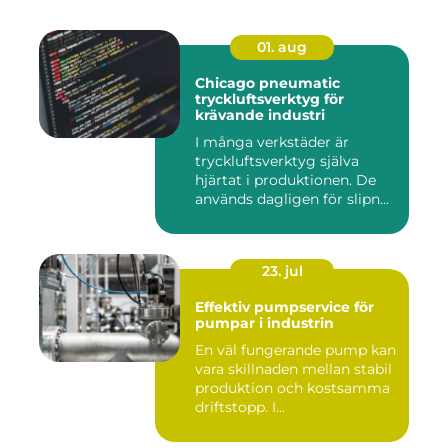
01. aug
Chicago pneumatic
tryckluftsverktyg för
krävande industri
I många verkstäder är
tryckluftsverktyg själva
hjärtat i produktionen. De
används dagligen för slipn...
23. jul
Effektiv pumpservice för
pumpar i industrin
En väl fungerande pump kan
vara skillnaden mellan stabil
produktion och kostsamma
driftstopp. I...