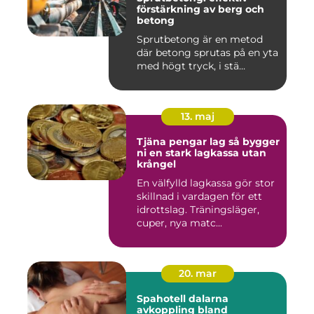
förstärkning av berg och
betong
Sprutbetong är en metod
där betong sprutas på en yta
med högt tryck, i stä...
13. maj
Tjäna pengar lag så bygger
ni en stark lagkassa utan
krångel
En välfylld lagkassa gör stor
skillnad i vardagen för ett
idrottslag. Träningsläger,
cuper, nya matc...
20. mar
Spahotell dalarna
avkoppling bland