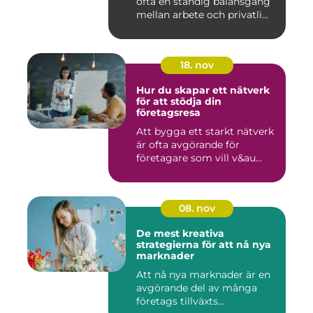
ofta en ständig balansgång
mellan arbete och privatli...
18. nov
Hur du skapar ett nätverk
för att stödja din
företagsresa
Att bygga ett starkt nätverk
är ofta avgörande för
företagare som vill v&au...
08. nov
De mest kreativa
strategierna för att nå nya
marknader
Att nå nya marknader är en
avgörande del av många
företags tillväxts...