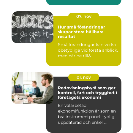
07. nov
Hur små förändringar
skapar stora hållbara
resultat
Små förändringar kan verka
obetydliga vid första anblick,
men när de till&...
01. nov
Redovisningsbyrå som ger
kontroll, fart och trygghet i
företagets ekonomi
En välarbetad
ekonomifunktion är som en
bra instrumentpanel: tydlig,
uppdaterad och enkel ...