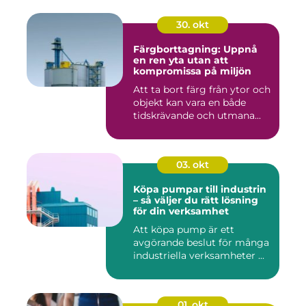
30. okt
Färgborttagning: Uppnå
en ren yta utan att
kompromissa på miljön
Att ta bort färg från ytor och
objekt kan vara en både
tidskrävande och utmana...
03. okt
Köpa pumpar till industrin
– så väljer du rätt lösning
för din verksamhet
Att köpa pump är ett
avgörande beslut för många
industriella verksamheter ...
01. okt