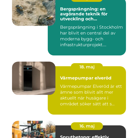
Bergsprängning: en
avgörande teknik för
utveckling och
infrastruktur
Bergsprängning i Stockholm
har blivit en central del av
moderna bygg- och
infrastrukturprojekt....
18. maj
Värmepumpar elveröd
Värmepumpar Elveröd är ett
ämne som blivit allt mer
aktuellt när husägare i
området söker sätt att s...
16. maj
Sprutbetong: effektiv