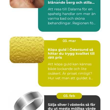
blånande berg och stilla
vatten
Att resa till Dalarna för en
spahelg handlar om mer än
varma bad och sköna
behandlingar. Regionen fö...
03. mar
Köpa guld i Östersund så
hittar du trygg kvalitet till
rätt pris
Att köpa guld kan kännas
både lockande och lite
osäkert. Är priset rimligt?
Hur vet man att guldet ä...
03. feb
Sälja silver i västerås så får
du ut mesta möjliga värde