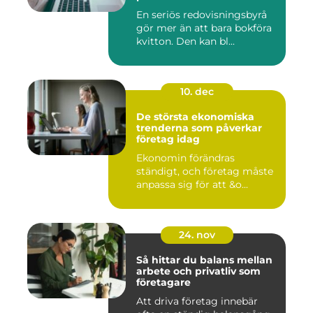
En seriös redovisningsbyrå
gör mer än att bara bokföra
kvitton. Den kan bl...
10. dec
De största ekonomiska
trenderna som påverkar
företag idag
Ekonomin förändras
ständigt, och företag måste
anpassa sig för att &o...
24. nov
Så hittar du balans mellan
arbete och privatliv som
företagare
Att driva företag innebär