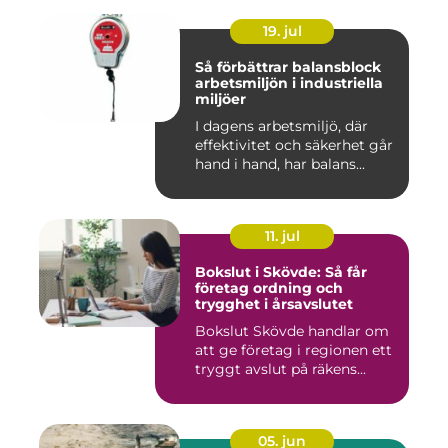
19. jul
Så förbättrar balansblock
arbetsmiljön i industriella
miljöer
I dagens arbetsmiljö, där
effektivitet och säkerhet går
hand i hand, har balans...
11. jul
Bokslut i Skövde: Så får
företag ordning och
trygghet i årsavslutet
Bokslut Skövde handlar om
att ge företag i regionen ett
tryggt avslut på räkens...
05. jun