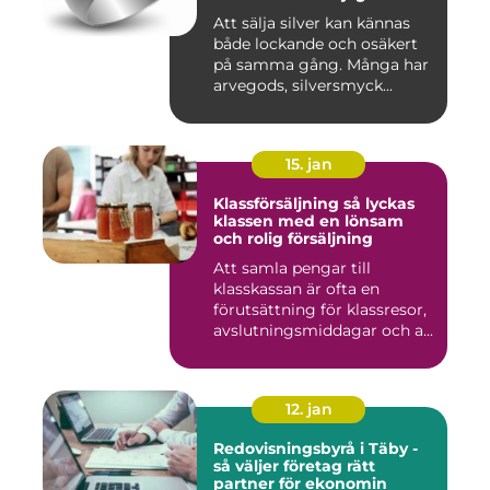
Att sälja silver kan kännas
både lockande och osäkert
på samma gång. Många har
arvegods, silversmyck...
15. jan
Klassförsäljning så lyckas
klassen med en lönsam
och rolig försäljning
Att samla pengar till
klasskassan är ofta en
förutsättning för klassresor,
avslutningsmiddagar och a...
12. jan
Redovisningsbyrå i Täby -
så väljer företag rätt
partner för ekonomin