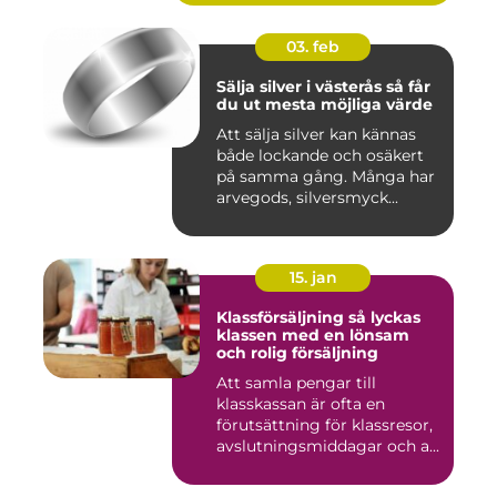
03. feb
Sälja silver i västerås så får
du ut mesta möjliga värde
Att sälja silver kan kännas
både lockande och osäkert
på samma gång. Många har
arvegods, silversmyck...
15. jan
Klassförsäljning så lyckas
klassen med en lönsam
och rolig försäljning
Att samla pengar till
klasskassan är ofta en
förutsättning för klassresor,
avslutningsmiddagar och a...