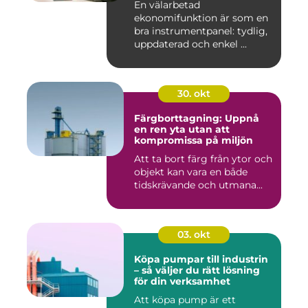
En välarbetad
ekonomifunktion är som en
bra instrumentpanel: tydlig,
uppdaterad och enkel ...
30. okt
Färgborttagning: Uppnå
en ren yta utan att
kompromissa på miljön
Att ta bort färg från ytor och
objekt kan vara en både
tidskrävande och utmana...
03. okt
Köpa pumpar till industrin
– så väljer du rätt lösning
för din verksamhet
Att köpa pump är ett