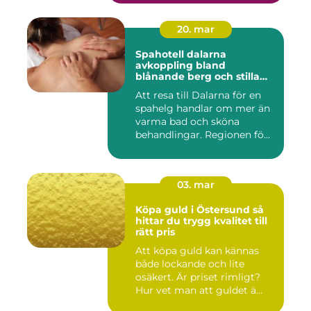
20. mar
Spahotell dalarna
avkoppling bland
blånande berg och stilla
vatten
Att resa till Dalarna för en
spahelg handlar om mer än
varma bad och sköna
behandlingar. Regionen fö...
03. mar
Köpa guld i Östersund så
hittar du trygg kvalitet till
rätt pris
Att köpa guld kan kännas
både lockande och lite
osäkert. Är priset rimligt?
Hur vet man att guldet ä...