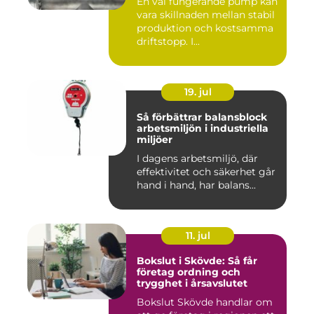
En väl fungerande pump kan
vara skillnaden mellan stabil
produktion och kostsamma
driftstopp. I...
19. jul
Så förbättrar balansblock
arbetsmiljön i industriella
miljöer
I dagens arbetsmiljö, där
effektivitet och säkerhet går
hand i hand, har balans...
11. jul
Bokslut i Skövde: Så får
företag ordning och
trygghet i årsavslutet
Bokslut Skövde handlar om