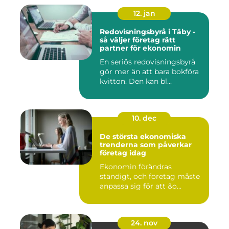
12. jan
Redovisningsbyrå i Täby -
så väljer företag rätt
partner för ekonomin
En seriös redovisningsbyrå
gör mer än att bara bokföra
kvitton. Den kan bl...
10. dec
De största ekonomiska
trenderna som påverkar
företag idag
Ekonomin förändras
ständigt, och företag måste
anpassa sig för att &o...
24. nov