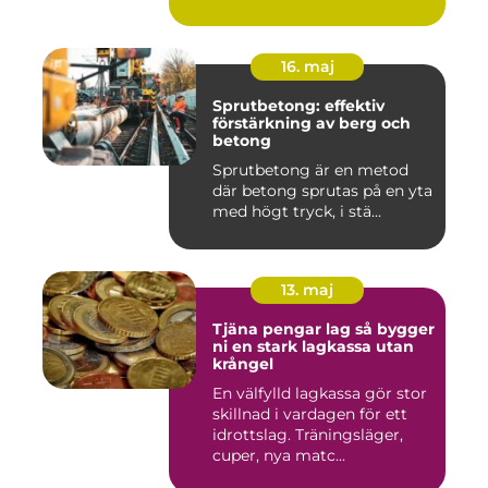
16. maj
Sprutbetong: effektiv
förstärkning av berg och
betong
Sprutbetong är en metod
där betong sprutas på en yta
med högt tryck, i stä...
13. maj
Tjäna pengar lag så bygger
ni en stark lagkassa utan
krångel
En välfylld lagkassa gör stor
skillnad i vardagen för ett
idrottslag. Träningsläger,
cuper, nya matc...