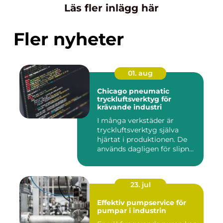
Läs fler inlägg här
Fler nyheter
01. aug
Chicago pneumatic
tryckluftsverktyg för
krävande industri
I många verkstäder är
tryckluftsverktyg själva
hjärtat i produktionen. De
används dagligen för slipn...
23. jul
Effektiv pumpservice för
pumpar i industrin