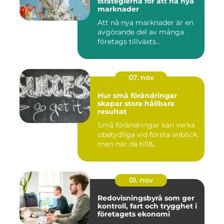
strategierna för att nå nya
marknader
Att nå nya marknader är en
avgörande del av många
företags tillväxts...
07. nov
Hur små förändringar
skapar stora hållbara
resultat
Små förändringar kan verka
obetydliga vid första anblick,
men när de till&...
01. nov
Redovisningsbyrå som ger
kontroll, fart och trygghet i
företagets ekonomi