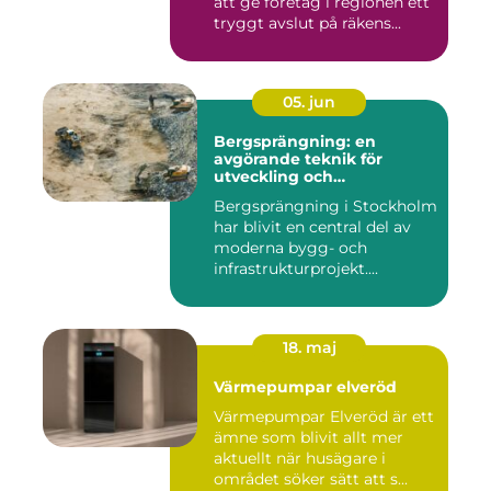
att ge företag i regionen ett
tryggt avslut på räkens...
05. jun
Bergsprängning: en
avgörande teknik för
utveckling och
infrastruktur
Bergsprängning i Stockholm
har blivit en central del av
moderna bygg- och
infrastrukturprojekt....
18. maj
Värmepumpar elveröd
Värmepumpar Elveröd är ett
ämne som blivit allt mer
aktuellt när husägare i
området söker sätt att s...