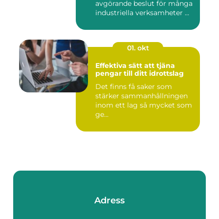
avgörande beslut för många
industriella verksamheter ...
01. okt
Effektiva sätt att tjäna
pengar till ditt idrottslag
Det finns få saker som
stärker sammanhållningen
inom ett lag så mycket som
ge...
Adress