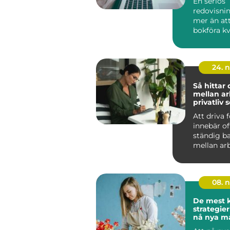
En seriös
redovisni
mer än att
bokföra kv
kan bl...
24. 
Så hittar
mellan ar
privatliv
företagar
Att driva 
innebär of
ständig b
mellan ar
privatli...
08. 
De mest k
strategier
nå nya m