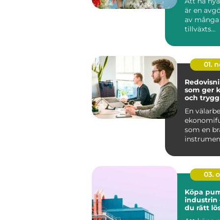
Att nå ny
är en avg
av många 
tillväxts...
01. 
Redovisn
som ger ko
och trygg
företage
En välarb
ekonomifu
som en br
instrumen
tydlig, up
och enkel .
03. 
Köpa pump
industrin 
du rätt lö
din verk