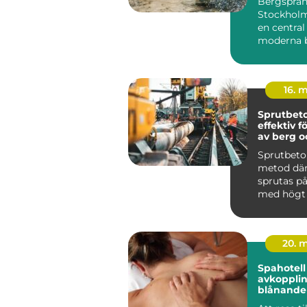
Bergsprän
Stockholm 
en central
moderna 
infrastrukt
16. 
Sprutbet
effektiv f
av berg 
Sprutbeto
metod dä
sprutas på
med högt tr
20. 
Spahotell
avkoppli
blånande
stilla vat