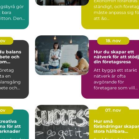
Ekonomin förändras
idag
ngsbyrå gör
ständigt, och företa
 bara
måste anpassa sig fö
itton. Den
att &o...
nov
18. nov
 du balans
Hur du skapar ett
bete och
nätverk för att stöd
 som
din företagsresa
e
företag
Att bygga ett starkt
ta en
nätverk är ofta
alansgång
avgörande för
bete och
företagare som vill
v&au...
nov
07. nov
reativa
Hur små
na för att
förändringar skapa
arknader
stora hållbara
resultat