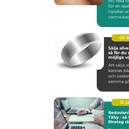
Att resa ti
för en spa
handlar o
varma bad
behandlin
Regionen f
03. 
Sälja silve
så får du
möjliga v
Att sälja s
kännas bå
och osäke
samma gå
har arveg
silversmyc
12. j
Redovisni
Täby - så 
företag rä
för ekon