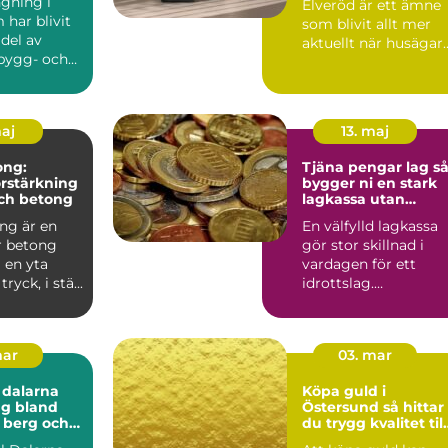
gning i
Elveröd är ett ämne
har blivit
som blivit allt mer
 del av
aktuellt när husägar
bygg- och
i området söker sätt
urprojekt....
att s...
maj
13. maj
ong:
Tjäna pengar lag så
örstärkning
bygger ni en stark
och betong
lagkassa utan
krångel
ng är en
En välfylld lagkassa
r betong
gör stor skillnad i
 en yta
vardagen för ett
yck, i stä...
idrottslag.
Träningsläger, cuper,
nya matc...
mar
03. mar
 dalarna
Köpa guld i
ng bland
Östersund så hittar
 berg och
du trygg kvalitet till
ten
rätt pris