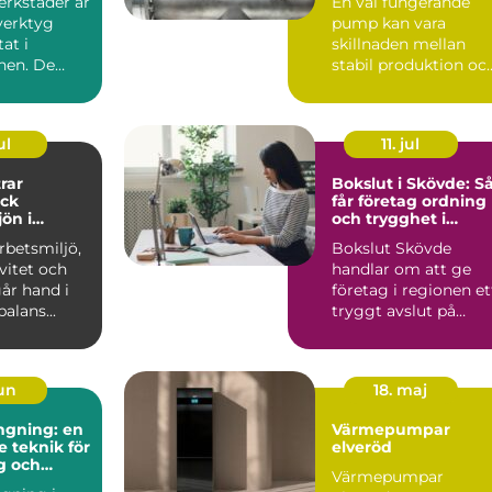
erkstäder är
En väl fungerande
verktyg
pump kan vara
tat i
skillnaden mellan
nen. De
stabil produktion oc
agligen för
kostsamma
driftstopp. I...
ul
11. jul
rar
Bokslut i Skövde: S
ock
får företag ordning
jön i
och trygghet i
la miljöer
årsavslutet
rbetsmiljö,
Bokslut Skövde
ivitet och
handlar om att ge
år hand i
företag i regionen et
alans...
tryggt avslut på
räkens...
jun
18. maj
ngning: en
Värmepumpar
 teknik för
elveröd
g och
Värmepumpar
tur