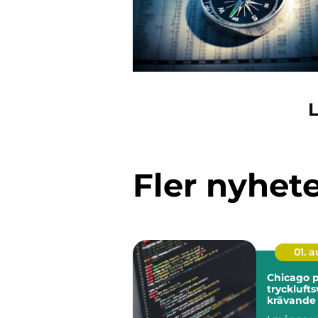
L
Fler nyhet
01. 
Chicago 
trycklufts
krävande 