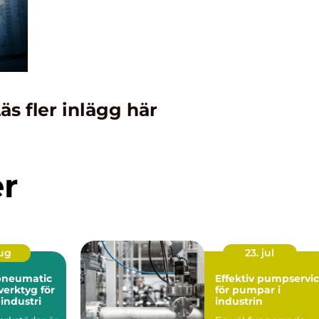
äs fler inlägg här
er
aug
23. jul
pneumatic
Effektiv pumpservi
verktyg för
för pumpar i
industri
industrin