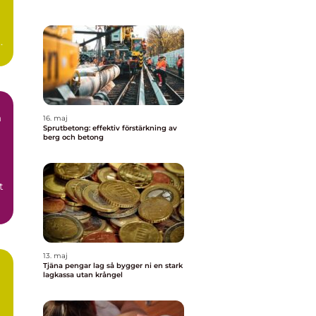
h
å
16. maj
Sprutbetong: effektiv förstärkning av
berg och betong
t
13. maj
Tjäna pengar lag så bygger ni en stark
lagkassa utan krångel