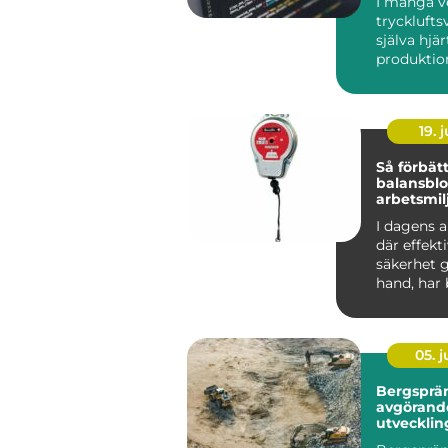
I många v
trycklufts
själva hjär
produktio
används d
slipn...
19. j
Så förbätt
balansbl
arbetsmil
industriel
I dagens a
där effekt
säkerhet g
hand, har b
05. 
Bergsprä
avgörande
utvecklin
infrastruk