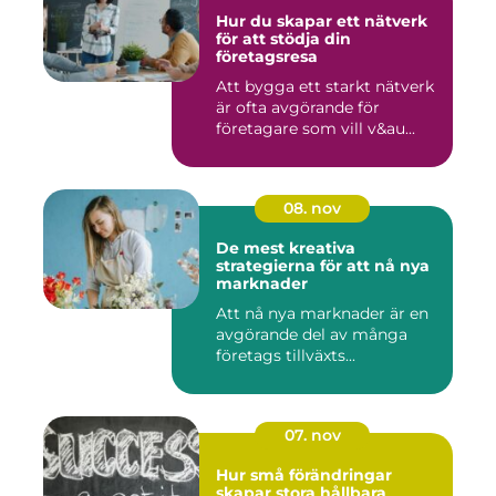
Hur du skapar ett nätverk
för att stödja din
företagsresa
Att bygga ett starkt nätverk
är ofta avgörande för
företagare som vill v&au...
08. nov
De mest kreativa
strategierna för att nå nya
marknader
Att nå nya marknader är en
avgörande del av många
företags tillväxts...
07. nov
Hur små förändringar
skapar stora hållbara