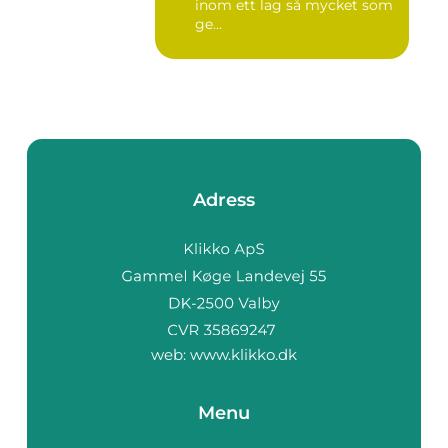
inom ett lag så mycket som
ge...
Adress
web:
www.klikko.dk
Menu