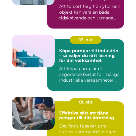
Att ta bort färg från ytor och
objekt kan vara en både
tidskrävande och utmana...
03. okt
Köpa pumpar till industrin
– så väljer du rätt lösning
för din verksamhet
Att köpa pump är ett
avgörande beslut för många
industriella verksamheter ...
01. okt
Effektiva sätt att tjäna
pengar till ditt idrottslag
Det finns få saker som
stärker sammanhållningen