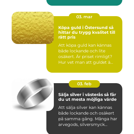
03. mar
Köpa guld i Östersund så
hittar du trygg kvalitet till
rätt pris
Att köpa guld kan kännas
både lockande och lite
osäkert. Är priset rimligt?
Hur vet man att guldet ä...
03. feb
Sälja silver i västerås så får
du ut mesta möjliga värde
Att sälja silver kan kännas
både lockande och osäkert
på samma gång. Många har
arvegods, silversmyck...