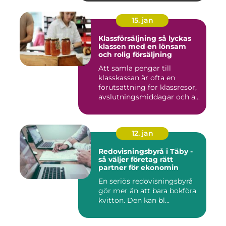
15. jan
Klassförsäljning så lyckas
klassen med en lönsam
och rolig försäljning
Att samla pengar till
klasskassan är ofta en
förutsättning för klassresor,
avslutningsmiddagar och a...
12. jan
Redovisningsbyrå i Täby -
så väljer företag rätt
partner för ekonomin
En seriös redovisningsbyrå
gör mer än att bara bokföra
kvitton. Den kan bl...