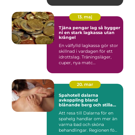
13. maj
Tjäna pengar lag så bygger
ni en stark lagkassa utan
krångel
En välfylld lagkassa gör stor
skillnad i vardagen för ett
idrottslag. Träningsläger,
cuper, nya matc...
20. mar
Spahotell dalarna
avkoppling bland
blånande berg och stilla
vatten
Att resa till Dalarna för en
spahelg handlar om mer än
varma bad och sköna
behandlingar. Regionen fö...