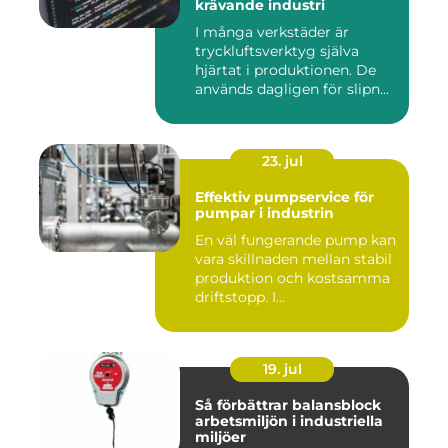
krävande industri
I många verkstäder är
tryckluftsverktyg själva
hjärtat i produktionen. De
används dagligen för slipn...
23. jul
Effektiv pumpservice för
pumpar i industrin
En väl fungerande pump kan
vara skillnaden mellan stabil
produktion och kostsamma
driftstopp. I...
19. jul
Så förbättrar balansblock
arbetsmiljön i industriella
miljöer