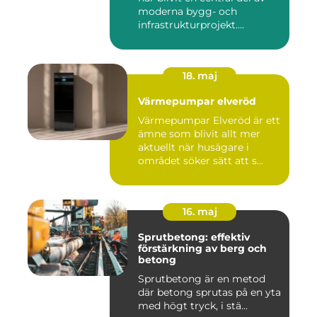
moderna bygg- och
infrastrukturprojekt....
18. maj
Värmepumpar elveröd
Värmepumpar Elveröd är ett
ämne som blivit allt mer
aktuellt när husägare i
området söker sätt att s...
16. maj
Sprutbetong: effektiv
förstärkning av berg och
betong
Sprutbetong är en metod
där betong sprutas på en yta
med högt tryck, i stä...