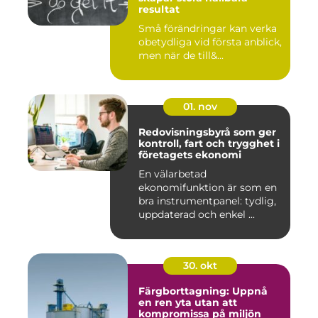
resultat
Små förändringar kan verka
obetydliga vid första anblick,
men när de till&...
01. nov
Redovisningsbyrå som ger
kontroll, fart och trygghet i
företagets ekonomi
En välarbetad
ekonomifunktion är som en
bra instrumentpanel: tydlig,
uppdaterad och enkel ...
30. okt
Färgborttagning: Uppnå
en ren yta utan att
kompromissa på miljön