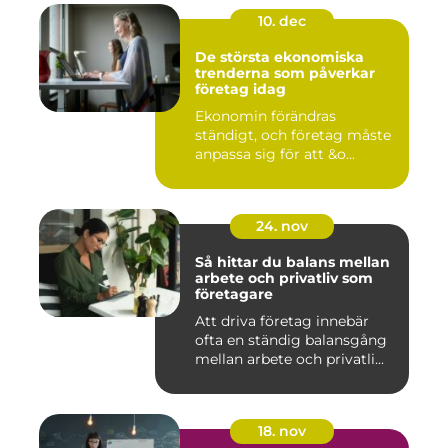
10. dec
De största ekonomiska
trenderna som påverkar
företag idag
Ekonomin förändras
ständigt, och företag måste
anpassa sig för att &o...
24. nov
Så hittar du balans mellan
arbete och privatliv som
företagare
Att driva företag innebär
ofta en ständig balansgång
mellan arbete och privatli...
18. nov