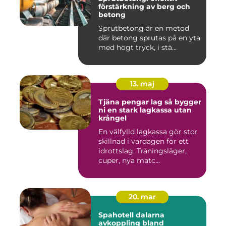
förstärkning av berg och
betong
Sprutbetong är en metod
där betong sprutas på en yta
med högt tryck, i stä...
13. maj
Tjäna pengar lag så bygger
ni en stark lagkassa utan
krångel
En välfylld lagkassa gör stor
skillnad i vardagen för ett
idrottslag. Träningsläger,
cuper, nya matc...
20. mar
Spahotell dalarna
avkoppling bland