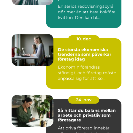
En seriös redovisningsbyrå
gör mer än att bara bokföra
kvitton. Den kan bl...
10. dec
De största ekonomiska
trenderna som påverkar
företag idag
Ekonomin förändras
ständigt, och företag måste
anpassa sig för att &o...
24. nov
Så hittar du balans mellan
arbete och privatliv som
företagare
Att driva företag innebär