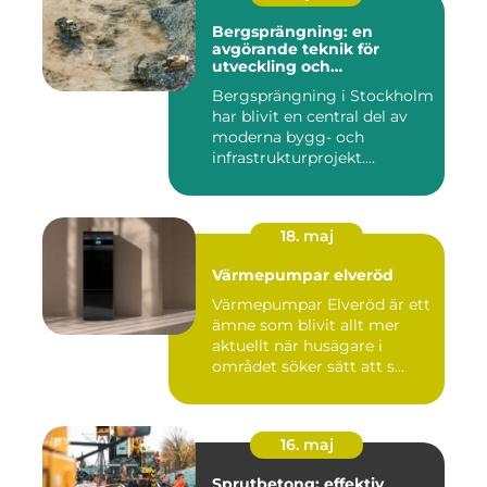
Bergsprängning: en
avgörande teknik för
utveckling och
infrastruktur
Bergsprängning i Stockholm
har blivit en central del av
moderna bygg- och
infrastrukturprojekt....
18. maj
Värmepumpar elveröd
Värmepumpar Elveröd är ett
ämne som blivit allt mer
aktuellt när husägare i
området söker sätt att s...
16. maj
Sprutbetong: effektiv