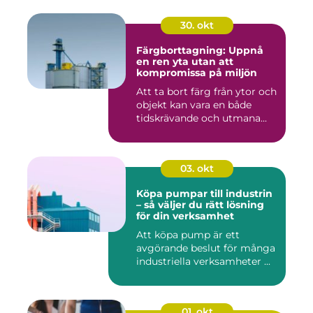
30. okt
Färgborttagning: Uppnå
en ren yta utan att
kompromissa på miljön
Att ta bort färg från ytor och
objekt kan vara en både
tidskrävande och utmana...
03. okt
Köpa pumpar till industrin
– så väljer du rätt lösning
för din verksamhet
Att köpa pump är ett
avgörande beslut för många
industriella verksamheter ...
01. okt