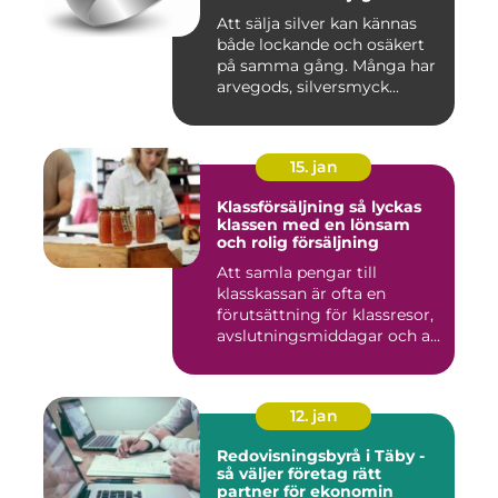
Att sälja silver kan kännas
både lockande och osäkert
på samma gång. Många har
arvegods, silversmyck...
15. jan
Klassförsäljning så lyckas
klassen med en lönsam
och rolig försäljning
Att samla pengar till
klasskassan är ofta en
förutsättning för klassresor,
avslutningsmiddagar och a...
12. jan
Redovisningsbyrå i Täby -
så väljer företag rätt
partner för ekonomin