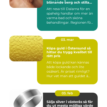
blånande berg och stilla
vatten
Att resa till Dalarna för en
spahelg handlar om mer än
varma bad och sköna
behandlingar. Regionen fö...
03. mar
Köpa guld i Östersund så
hittar du trygg kvalitet till
rätt pris
Att köpa guld kan kännas
både lockande och lite
osäkert. Är priset rimligt?
Hur vet man att guldet ä...
03. feb
Sälja silver i västerås så får
du ut mesta möjliga värde