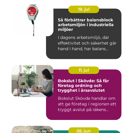
19. jul
Så förbättrar balansblock
arbetsmiljön i industriella
miljöer
I dagens arbetsmiljö, där
effektivitet och säkerhet går
hand i hand, har balans...
11. jul
Bokslut i Skövde: Så får
företag ordning och
trygghet i årsavslutet
Bokslut Skövde handlar om
att ge företag i regionen ett
tryggt avslut på räkens...
05. jun