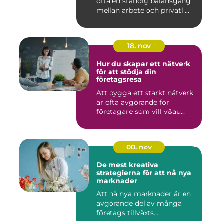
ofta en ständig balansgång
mellan arbete och privatli...
18. nov
Hur du skapar ett nätverk
för att stödja din
företagsresa
Att bygga ett starkt nätverk
är ofta avgörande för
företagare som vill v&au...
08. nov
De mest kreativa
strategierna för att nå nya
marknader
Att nå nya marknader är en
avgörande del av många
företags tillväxts...