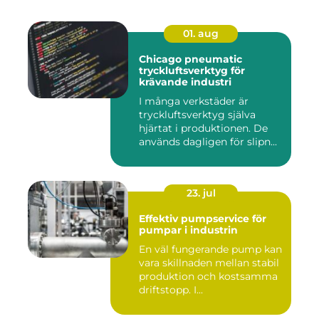
01. aug
Chicago pneumatic
tryckluftsverktyg för
krävande industri
I många verkstäder är
tryckluftsverktyg själva
hjärtat i produktionen. De
används dagligen för slipn...
23. jul
Effektiv pumpservice för
pumpar i industrin
En väl fungerande pump kan
vara skillnaden mellan stabil
produktion och kostsamma
driftstopp. I...