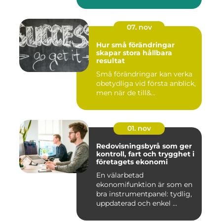
07. nov
Hur små förändringar
skapar stora hållbara
resultat
Små förändringar kan verka
obetydliga vid första anblick,
men när de till&...
01. nov
Redovisningsbyrå som ger
kontroll, fart och trygghet i
företagets ekonomi
En välarbetad
ekonomifunktion är som en
bra instrumentpanel: tydlig,
uppdaterad och enkel ...