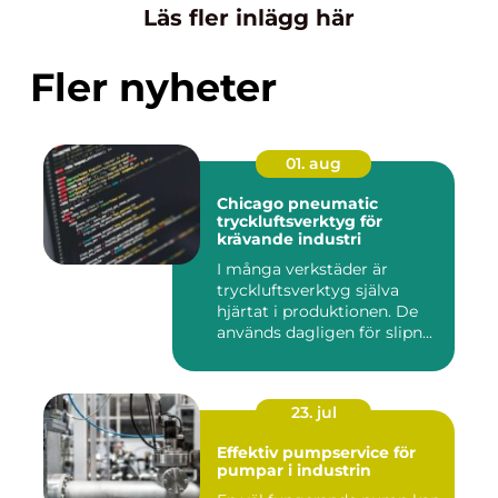
Läs fler inlägg här
Fler nyheter
01. aug
Chicago pneumatic
tryckluftsverktyg för
krävande industri
I många verkstäder är
tryckluftsverktyg själva
hjärtat i produktionen. De
används dagligen för slipn...
23. jul
Effektiv pumpservice för
pumpar i industrin