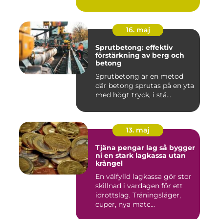
16. maj
Sprutbetong: effektiv
förstärkning av berg och
betong
Sprutbetong är en metod
där betong sprutas på en yta
med högt tryck, i stä...
13. maj
Tjäna pengar lag så bygger
ni en stark lagkassa utan
krångel
En välfylld lagkassa gör stor
skillnad i vardagen för ett
idrottslag. Träningsläger,
cuper, nya matc...