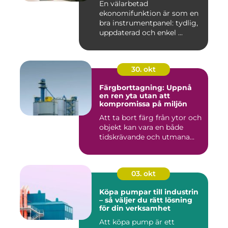
En välarbetad
ekonomifunktion är som en
bra instrumentpanel: tydlig,
uppdaterad och enkel ...
30. okt
Färgborttagning: Uppnå
en ren yta utan att
kompromissa på miljön
Att ta bort färg från ytor och
objekt kan vara en både
tidskrävande och utmana...
03. okt
Köpa pumpar till industrin
– så väljer du rätt lösning
för din verksamhet
Att köpa pump är ett