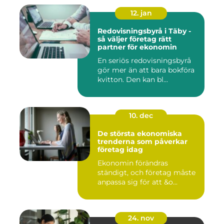
12. jan
Redovisningsbyrå i Täby -
så väljer företag rätt
partner för ekonomin
En seriös redovisningsbyrå
gör mer än att bara bokföra
kvitton. Den kan bl...
10. dec
De största ekonomiska
trenderna som påverkar
företag idag
Ekonomin förändras
ständigt, och företag måste
anpassa sig för att &o...
24. nov