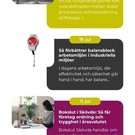
En väl fungerande pump kan
vara skillnaden mellan stabil
produktion och kostsamma
driftstopp. I...
19. jul
Så förbättrar balansblock
arbetsmiljön i industriella
miljöer
I dagens arbetsmiljö, där
effektivitet och säkerhet går
hand i hand, har balans...
11. jul
Bokslut i Skövde: Så får
företag ordning och
trygghet i årsavslutet
Bokslut Skövde handlar om