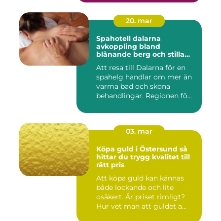
20. mar
Spahotell dalarna
avkoppling bland
blånande berg och stilla
vatten
Att resa till Dalarna för en
spahelg handlar om mer än
varma bad och sköna
behandlingar. Regionen fö...
03. mar
Köpa guld i Östersund så
hittar du trygg kvalitet till
rätt pris
Att köpa guld kan kännas
både lockande och lite
osäkert. Är priset rimligt?
Hur vet man att guldet ä...