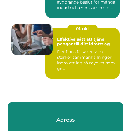
avgörande beslut för många
industriella verksamheter ...
01. okt
Effektiva sätt att tjäna
pengar till ditt idrottslag
Det finns få saker som
stärker sammanhållningen
inom ett lag så mycket som
ge...
Adress