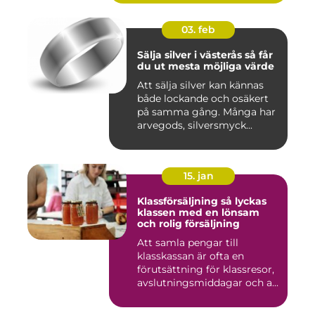
03. feb
Sälja silver i västerås så får
du ut mesta möjliga värde
Att sälja silver kan kännas
både lockande och osäkert
på samma gång. Många har
arvegods, silversmyck...
15. jan
Klassförsäljning så lyckas
klassen med en lönsam
och rolig försäljning
Att samla pengar till
klasskassan är ofta en
förutsättning för klassresor,
avslutningsmiddagar och a...