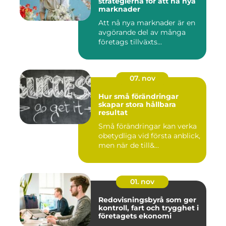
strategierna för att nå nya
marknader
Att nå nya marknader är en
avgörande del av många
företags tillväxts...
07. nov
Hur små förändringar
skapar stora hållbara
resultat
Små förändringar kan verka
obetydliga vid första anblick,
men när de till&...
01. nov
Redovisningsbyrå som ger
kontroll, fart och trygghet i
företagets ekonomi