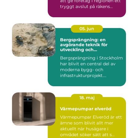
att ge företag i regionen ett
tryggt avslut på räkens...
05. jun
Bergsprängning: en
avgörande teknik för
utveckling och
infrastruktur
Bergsprängning i Stockholm
har blivit en central del av
moderna bygg- och
infrastrukturprojekt....
18. maj
Värmepumpar elveröd
Värmepumpar Elveröd är ett
ämne som blivit allt mer
aktuellt när husägare i
området söker sätt att s...