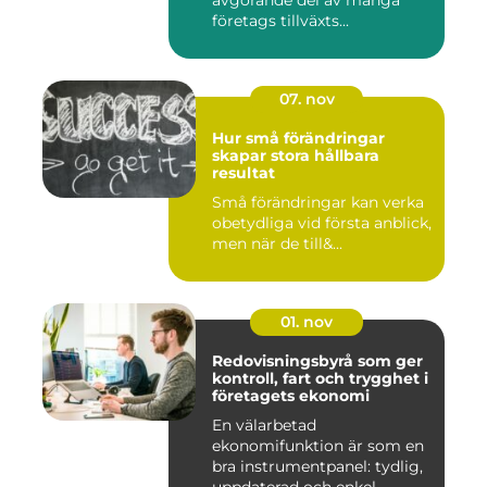
avgörande del av många
företags tillväxts...
07. nov
Hur små förändringar
skapar stora hållbara
resultat
Små förändringar kan verka
obetydliga vid första anblick,
men när de till&...
01. nov
Redovisningsbyrå som ger
kontroll, fart och trygghet i
företagets ekonomi
En välarbetad
ekonomifunktion är som en
bra instrumentpanel: tydlig,