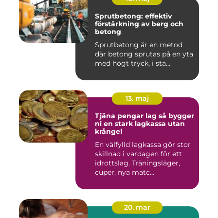
Sprutbetong: effektiv
förstärkning av berg och
betong
Sprutbetong är en metod
där betong sprutas på en yta
med högt tryck, i stä...
13. maj
Tjäna pengar lag så bygger
ni en stark lagkassa utan
krångel
En välfylld lagkassa gör stor
skillnad i vardagen för ett
idrottslag. Träningsläger,
cuper, nya matc...
20. mar