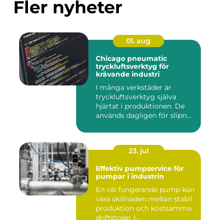
Fler nyheter
01. aug
Chicago pneumatic
tryckluftsverktyg för
krävande industri
I många verkstäder är
tryckluftsverktyg själva
hjärtat i produktionen. De
används dagligen för slipn...
23. jul
Effektiv pumpservice för
pumpar i industrin
En väl fungerande pump kan
vara skillnaden mellan stabil
produktion och kostsamma
driftstopp. I...