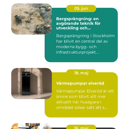
05. jun
Bergsprängning: en
avgörande teknik för
utveckling och
infrastruktur
Bergsprängning i Stockholm
har blivit en central del av
moderna bygg- och
infrastrukturprojekt....
18. maj
Värmepumpar elveröd
Värmepumpar Elveröd är ett
ämne som blivit allt mer
aktuellt när husägare i
området söker sätt att s...
16. maj