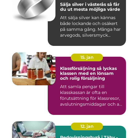
Sälja silver i västerås så får
du ut mesta möjliga värde
Att sälja silver kan kännas
både lockande och osäkert
på samma gång. Många har
arvegods, silversmyck...
15. jan
Klassförsäljning så lyckas
klassen med en lönsam
och rolig försäljning
Att samla pengar till
klasskassan är ofta en
förutsättning för klassresor,
avslutningsmiddagar och a...
12. jan
Redovisningsbyrå i Täby -