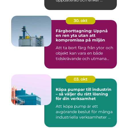
uppdaterad och enkel ...
30. okt
Färgborttagning: Uppnå
en ren yta utan att
kompromissa på miljön
Att ta bort färg från ytor och
objekt kan vara en både
tidskrävande och utmana...
03. okt
Köpa pumpar till industrin
– så väljer du rätt lösning
för din verksamhet
Att köpa pump är ett
avgörande beslut för många
industriella verksamheter ...