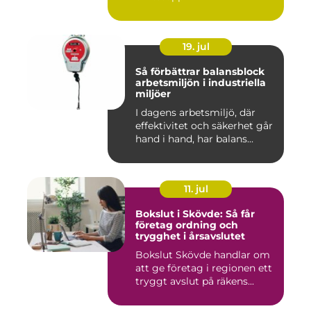
19. jul
Så förbättrar balansblock
arbetsmiljön i industriella
miljöer
I dagens arbetsmiljö, där
effektivitet och säkerhet går
hand i hand, har balans...
11. jul
Bokslut i Skövde: Så får
företag ordning och
trygghet i årsavslutet
Bokslut Skövde handlar om
att ge företag i regionen ett
tryggt avslut på räkens...