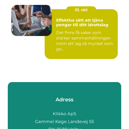
01. okt
Effektiva sätt att tjäna
pengar till ditt idrottslag
Det finns få saker som
stärker sammanhållningen
inom ett lag så mycket som
ge...
Adress