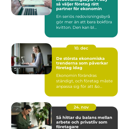
så väljer företag rätt
partner för ekonomin
En seriös redovisningsbyrå
gör mer än att bara bokföra
kvitton. Den kan bl...
10. dec
De största ekonomiska
trenderna som påverkar
företag idag
Ekonomin förändras
ständigt, och företag måste
anpassa sig för att &o...
24. nov
Så hittar du balans mellan
arbete och privatliv som
företagare