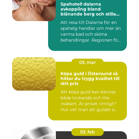
Spahotell dalarna
avkoppling bland
blånande berg och stilla
vatten
Att resa till Dalarna för en
spahelg handlar om mer än
varma bad och sköna
behandlingar. Regionen fö...
03. mar
Köpa guld i Östersund så
hittar du trygg kvalitet till
rätt pris
Att köpa guld kan kännas
både lockande och lite
osäkert. Är priset rimligt?
Hur vet man att guldet ä...
03. feb