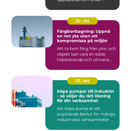
30. okt
Färgborttagning: Uppnå
en ren yta utan att
kompromissa på miljön
Att ta bort färg från ytor och
objekt kan vara en både
tidskrävande och utmana...
03. okt
Köpa pumpar till industrin
– så väljer du rätt lösning
för din verksamhet
Att köpa pump är ett
avgörande beslut för många
industriella verksamheter ...