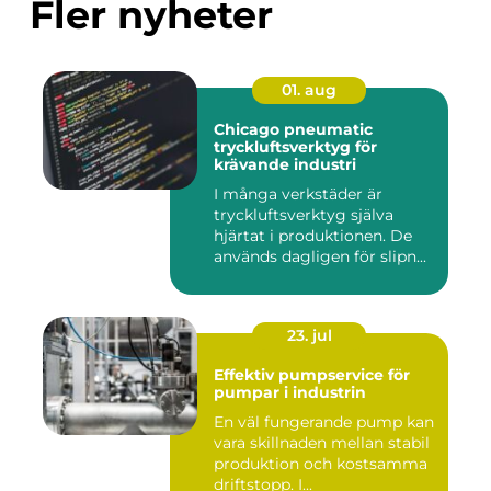
Fler nyheter
01. aug
Chicago pneumatic
tryckluftsverktyg för
krävande industri
I många verkstäder är
tryckluftsverktyg själva
hjärtat i produktionen. De
används dagligen för slipn...
23. jul
Effektiv pumpservice för
pumpar i industrin
En väl fungerande pump kan
vara skillnaden mellan stabil
produktion och kostsamma
driftstopp. I...