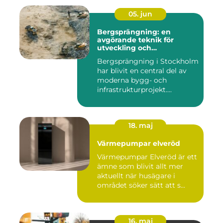
05. jun
Bergsprängning: en
avgörande teknik för
utveckling och
infrastruktur
Bergsprängning i Stockholm
har blivit en central del av
moderna bygg- och
infrastrukturprojekt....
18. maj
Värmepumpar elveröd
Värmepumpar Elveröd är ett
ämne som blivit allt mer
aktuellt när husägare i
området söker sätt att s...
16. maj