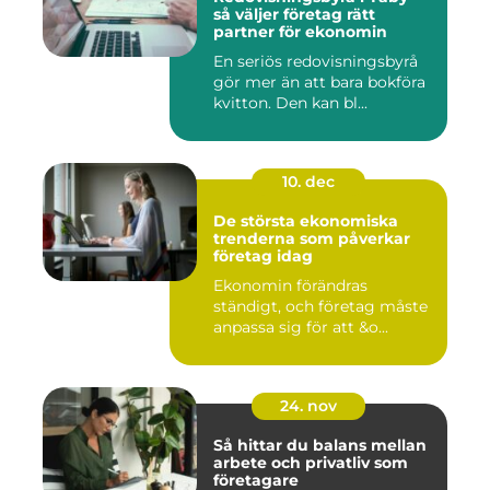
så väljer företag rätt
partner för ekonomin
En seriös redovisningsbyrå
gör mer än att bara bokföra
kvitton. Den kan bl...
10. dec
De största ekonomiska
trenderna som påverkar
företag idag
Ekonomin förändras
ständigt, och företag måste
anpassa sig för att &o...
24. nov
Så hittar du balans mellan
arbete och privatliv som
företagare