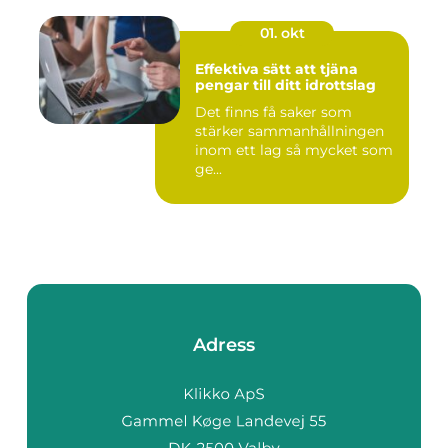
01. okt
Effektiva sätt att tjäna
pengar till ditt idrottslag
Det finns få saker som
stärker sammanhållningen
inom ett lag så mycket som
ge...
Adress