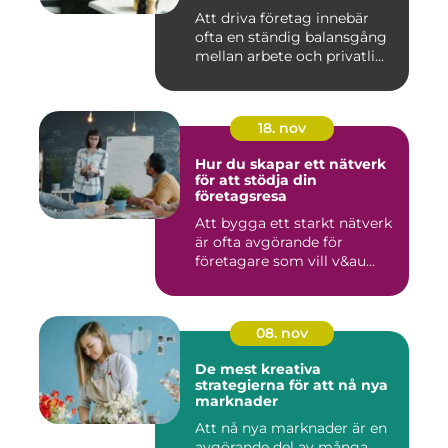
Att driva företag innebär
ofta en ständig balansgång
mellan arbete och privatli...
18. nov
Hur du skapar ett nätverk
för att stödja din
företagsresa
Att bygga ett starkt nätverk
är ofta avgörande för
företagare som vill v&au...
08. nov
De mest kreativa
strategierna för att nå nya
marknader
Att nå nya marknader är en
avgörande del av många