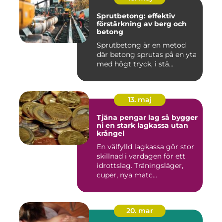
Sprutbetong: effektiv
förstärkning av berg och
betong
Sprutbetong är en metod
där betong sprutas på en yta
med högt tryck, i stä...
13. maj
Tjäna pengar lag så bygger
ni en stark lagkassa utan
krångel
En välfylld lagkassa gör stor
skillnad i vardagen för ett
idrottslag. Träningsläger,
cuper, nya matc...
20. mar