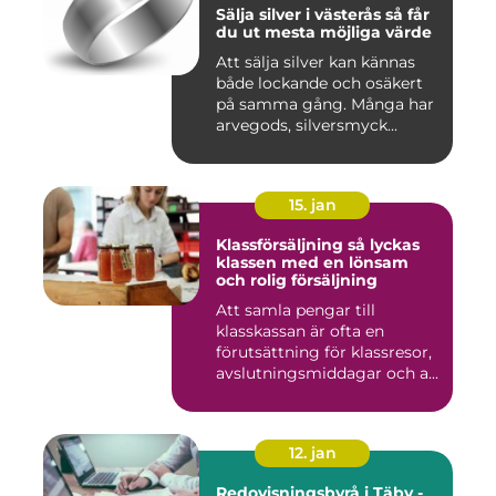
Sälja silver i västerås så får
du ut mesta möjliga värde
Att sälja silver kan kännas
både lockande och osäkert
på samma gång. Många har
arvegods, silversmyck...
15. jan
Klassförsäljning så lyckas
klassen med en lönsam
och rolig försäljning
Att samla pengar till
klasskassan är ofta en
förutsättning för klassresor,
avslutningsmiddagar och a...
12. jan
Redovisningsbyrå i Täby -