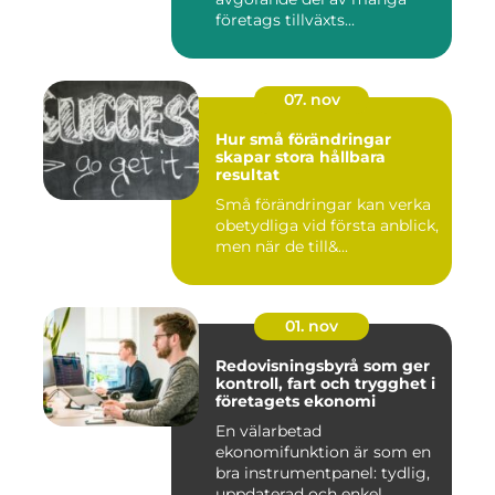
företags tillväxts...
07. nov
Hur små förändringar
skapar stora hållbara
resultat
Små förändringar kan verka
obetydliga vid första anblick,
men när de till&...
01. nov
Redovisningsbyrå som ger
kontroll, fart och trygghet i
företagets ekonomi
En välarbetad
ekonomifunktion är som en
bra instrumentpanel: tydlig,
uppdaterad och enkel ...