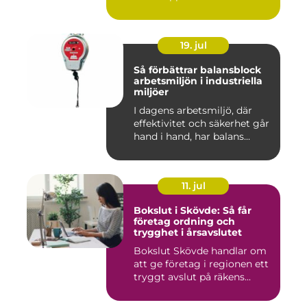
19. jul
Så förbättrar balansblock
arbetsmiljön i industriella
miljöer
I dagens arbetsmiljö, där
effektivitet och säkerhet går
hand i hand, har balans...
11. jul
Bokslut i Skövde: Så får
företag ordning och
trygghet i årsavslutet
Bokslut Skövde handlar om
att ge företag i regionen ett
tryggt avslut på räkens...