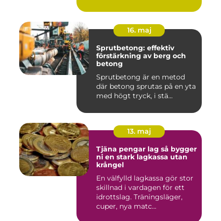
16. maj
Sprutbetong: effektiv
förstärkning av berg och
betong
Sprutbetong är en metod
där betong sprutas på en yta
med högt tryck, i stä...
13. maj
Tjäna pengar lag så bygger
ni en stark lagkassa utan
krångel
En välfylld lagkassa gör stor
skillnad i vardagen för ett
idrottslag. Träningsläger,
cuper, nya matc...