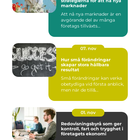
strategierna för att nå nya
marknader
Att nå nya marknader är en
avgörande del av många
företags tillväxts...
07. nov
Hur små förändringar
skapar stora hållbara
resultat
Små förändringar kan verka
obetydliga vid första anblick,
men när de till&...
01. nov
Redovisningsbyrå som ger
kontroll, fart och trygghet i
företagets ekonomi