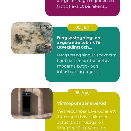
att ge företag i regionen ett
tryggt avslut på räkens...
05. jun
Bergsprängning: en
avgörande teknik för
utveckling och
infrastruktur
Bergsprängning i Stockholm
har blivit en central del av
moderna bygg- och
infrastrukturprojekt....
18. maj
Värmepumpar elveröd
Värmepumpar Elveröd är ett
ämne som blivit allt mer
aktuellt när husägare i
området söker sätt att s...