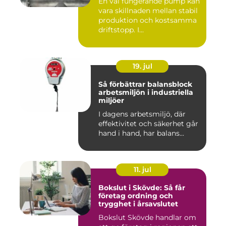
En väl fungerande pump kan
vara skillnaden mellan stabil
produktion och kostsamma
driftstopp. I...
19. jul
Så förbättrar balansblock
arbetsmiljön i industriella
miljöer
I dagens arbetsmiljö, där
effektivitet och säkerhet går
hand i hand, har balans...
11. jul
Bokslut i Skövde: Så får
företag ordning och
trygghet i årsavslutet
Bokslut Skövde handlar om