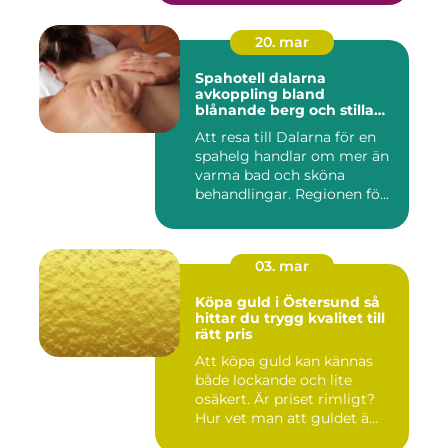
20. mar
Spahotell dalarna
avkoppling bland
blånande berg och stilla
vatten
Att resa till Dalarna för en
spahelg handlar om mer än
varma bad och sköna
behandlingar. Regionen fö...
03. mar
Köpa guld i Östersund så
hittar du trygg kvalitet till
rätt pris
Att köpa guld kan kännas
både lockande och lite
osäkert. Är priset rimligt?
Hur vet man att guldet ä...