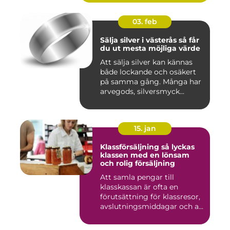
03. feb
Sälja silver i västerås så får
du ut mesta möjliga värde
Att sälja silver kan kännas
både lockande och osäkert
på samma gång. Många har
arvegods, silversmyck...
15. jan
Klassförsäljning så lyckas
klassen med en lönsam
och rolig försäljning
Att samla pengar till
klasskassan är ofta en
förutsättning för klassresor,
avslutningsmiddagar och a...