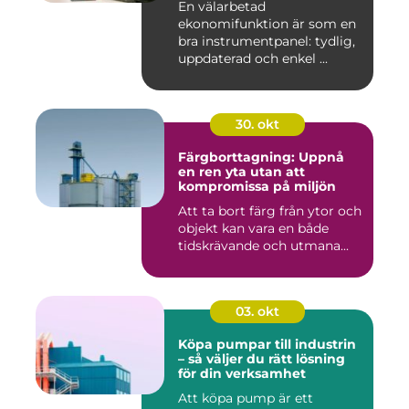
En välarbetad
ekonomifunktion är som en
bra instrumentpanel: tydlig,
uppdaterad och enkel ...
30. okt
Färgborttagning: Uppnå
en ren yta utan att
kompromissa på miljön
Att ta bort färg från ytor och
objekt kan vara en både
tidskrävande och utmana...
03. okt
Köpa pumpar till industrin
– så väljer du rätt lösning
för din verksamhet
Att köpa pump är ett