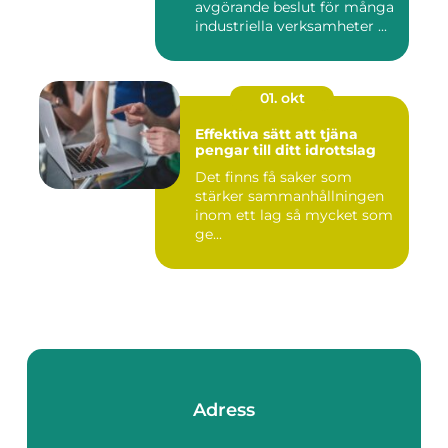
avgörande beslut för många
industriella verksamheter ...
01. okt
Effektiva sätt att tjäna
pengar till ditt idrottslag
Det finns få saker som
stärker sammanhållningen
inom ett lag så mycket som
ge...
Adress