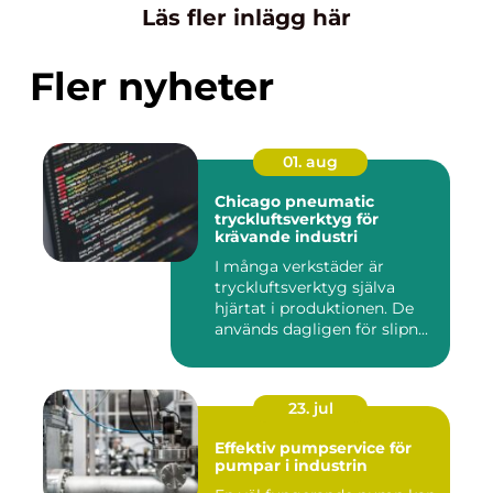
Läs fler inlägg här
Fler nyheter
01. aug
Chicago pneumatic
tryckluftsverktyg för
krävande industri
I många verkstäder är
tryckluftsverktyg själva
hjärtat i produktionen. De
används dagligen för slipn...
23. jul
Effektiv pumpservice för
pumpar i industrin