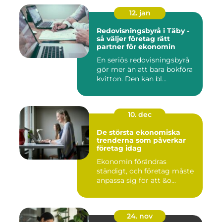
12. jan
Redovisningsbyrå i Täby -
så väljer företag rätt
partner för ekonomin
En seriös redovisningsbyrå
gör mer än att bara bokföra
kvitton. Den kan bl...
10. dec
De största ekonomiska
trenderna som påverkar
företag idag
Ekonomin förändras
ständigt, och företag måste
anpassa sig för att &o...
24. nov