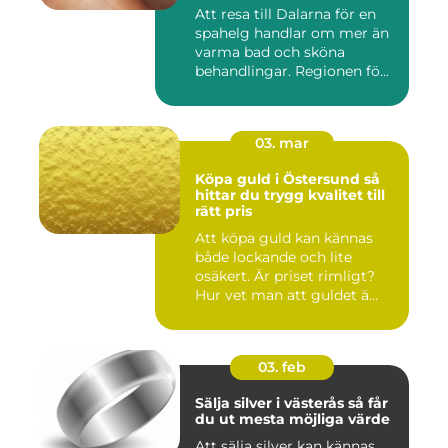
vatten
Att resa till Dalarna för en
spahelg handlar om mer än
varma bad och sköna
behandlingar. Regionen fö...
03. mar
Köpa guld i Östersund så
hittar du trygg kvalitet till
rätt pris
Att köpa guld kan kännas
både lockande och lite
osäkert. Är priset rimligt?
Hur vet man att guldet ä...
03. feb
Sälja silver i västerås så får
du ut mesta möjliga värde
Att sälja silver kan kännas