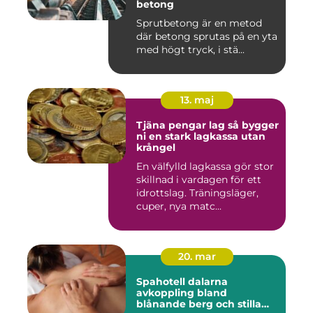
betong
Sprutbetong är en metod
där betong sprutas på en yta
med högt tryck, i stä...
13. maj
Tjäna pengar lag så bygger
ni en stark lagkassa utan
krångel
En välfylld lagkassa gör stor
skillnad i vardagen för ett
idrottslag. Träningsläger,
cuper, nya matc...
20. mar
Spahotell dalarna
avkoppling bland
blånande berg och stilla