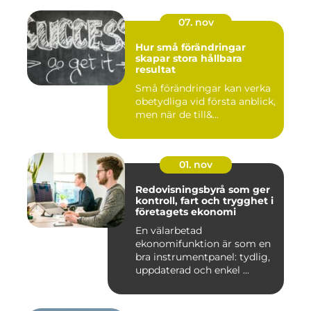
07. nov
Hur små förändringar
skapar stora hållbara
resultat
Små förändringar kan verka
obetydliga vid första anblick,
men när de till&...
01. nov
Redovisningsbyrå som ger
kontroll, fart och trygghet i
företagets ekonomi
En välarbetad
ekonomifunktion är som en
bra instrumentpanel: tydlig,
uppdaterad och enkel ...