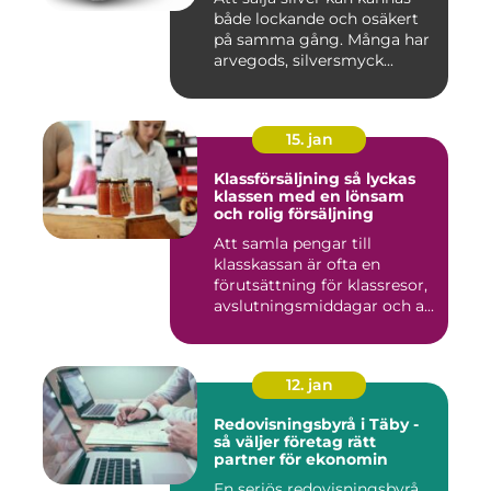
både lockande och osäkert
på samma gång. Många har
arvegods, silversmyck...
15. jan
Klassförsäljning så lyckas
klassen med en lönsam
och rolig försäljning
Att samla pengar till
klasskassan är ofta en
förutsättning för klassresor,
avslutningsmiddagar och a...
12. jan
Redovisningsbyrå i Täby -
så väljer företag rätt
partner för ekonomin
En seriös redovisningsbyrå