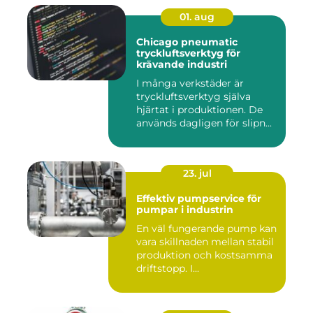
01. aug
Chicago pneumatic
tryckluftsverktyg för
krävande industri
I många verkstäder är
tryckluftsverktyg själva
hjärtat i produktionen. De
används dagligen för slipn...
23. jul
Effektiv pumpservice för
pumpar i industrin
En väl fungerande pump kan
vara skillnaden mellan stabil
produktion och kostsamma
driftstopp. I...