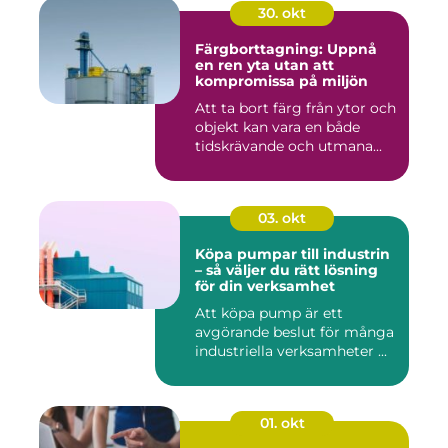
30. okt
Färgborttagning: Uppnå
en ren yta utan att
kompromissa på miljön
Att ta bort färg från ytor och
objekt kan vara en både
tidskrävande och utmana...
03. okt
Köpa pumpar till industrin
– så väljer du rätt lösning
för din verksamhet
Att köpa pump är ett
avgörande beslut för många
industriella verksamheter ...
01. okt