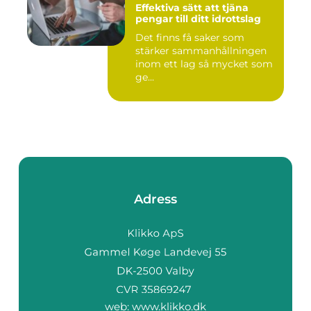
Effektiva sätt att tjäna
pengar till ditt idrottslag
Det finns få saker som
stärker sammanhållningen
inom ett lag så mycket som
ge...
Adress
web:
www.klikko.dk