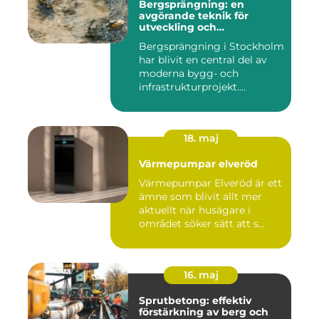
Bergsprängning: en
avgörande teknik för
utveckling och
infrastruktur
Bergsprängning i Stockholm
har blivit en central del av
moderna bygg- och
infrastrukturprojekt....
18. maj
Värmepumpar elveröd
Värmepumpar Elveröd är ett
ämne som blivit allt mer
aktuellt när husägare i
området söker sätt att s...
16. maj
Sprutbetong: effektiv
förstärkning av berg och