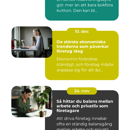
gör mer än att bara bokföra
kvitton. Den kan bl...
10. dec
De största ekonomiska
trenderna som påverkar
företag idag
Ekonomin förändras
ständigt, och företag måste
anpassa sig för att &o...
24. nov
Så hittar du balans mellan
arbete och privatliv som
företagare
Att driva företag innebär
ofta en ständig balansgång
mellan arbete och privatli...