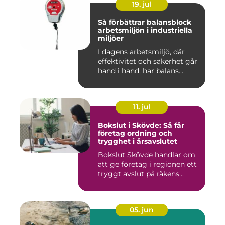
19. jul
Så förbättrar balansblock
arbetsmiljön i industriella
miljöer
I dagens arbetsmiljö, där
effektivitet och säkerhet går
hand i hand, har balans...
11. jul
Bokslut i Skövde: Så får
företag ordning och
trygghet i årsavslutet
Bokslut Skövde handlar om
att ge företag i regionen ett
tryggt avslut på räkens...
05. jun