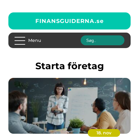
FINANSGUIDERNA.
se
Menu
Starta företag
18. nov