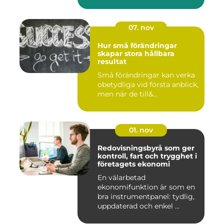
07. nov
Hur små förändringar
skapar stora hållbara
resultat
Små förändringar kan verka
obetydliga vid första anblick,
men när de till&...
01. nov
Redovisningsbyrå som ger
kontroll, fart och trygghet i
företagets ekonomi
En välarbetad
ekonomifunktion är som en
bra instrumentpanel: tydlig,
uppdaterad och enkel ...