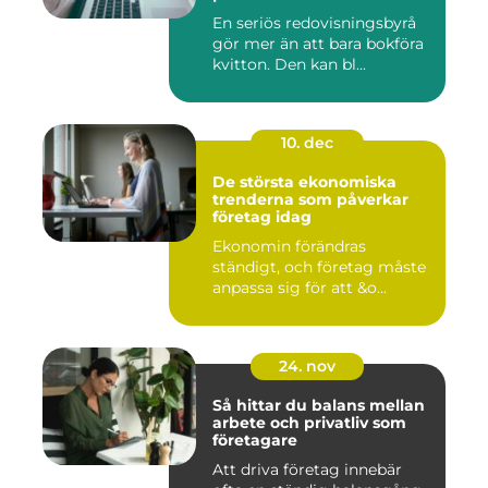
En seriös redovisningsbyrå
gör mer än att bara bokföra
kvitton. Den kan bl...
10. dec
De största ekonomiska
trenderna som påverkar
företag idag
Ekonomin förändras
ständigt, och företag måste
anpassa sig för att &o...
24. nov
Så hittar du balans mellan
arbete och privatliv som
företagare
Att driva företag innebär