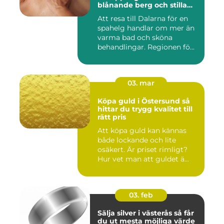
blånande berg och stilla
vatten
Att resa till Dalarna för en
spahelg handlar om mer än
varma bad och sköna
behandlingar. Regionen fö...
03. mar
Köpa guld i Östersund så
hittar du trygg kvalitet till
rätt pris
Att köpa guld kan kännas
både lockande och lite
osäkert. Är priset rimligt?
Hur vet man att guldet ä...
03. feb
Sälja silver i västerås så får
du ut mesta möjliga värde