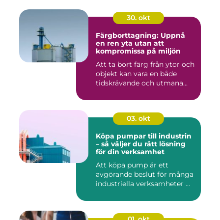
30. okt
Färgborttagning: Uppnå
en ren yta utan att
kompromissa på miljön
Att ta bort färg från ytor och
objekt kan vara en både
tidskrävande och utmana...
03. okt
Köpa pumpar till industrin
– så väljer du rätt lösning
för din verksamhet
Att köpa pump är ett
avgörande beslut för många
industriella verksamheter ...
01. okt