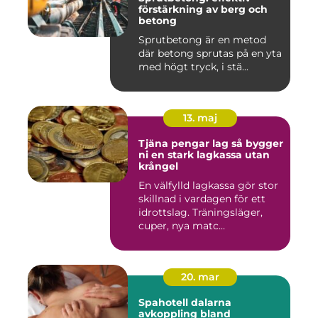
förstärkning av berg och
betong
Sprutbetong är en metod
där betong sprutas på en yta
med högt tryck, i stä...
13. maj
Tjäna pengar lag så bygger
ni en stark lagkassa utan
krångel
En välfylld lagkassa gör stor
skillnad i vardagen för ett
idrottslag. Träningsläger,
cuper, nya matc...
20. mar
Spahotell dalarna
avkoppling bland