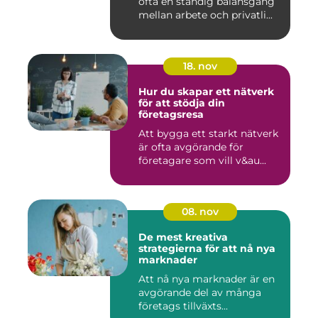
ofta en ständig balansgång
mellan arbete och privatli...
18. nov
Hur du skapar ett nätverk
för att stödja din
företagsresa
Att bygga ett starkt nätverk
är ofta avgörande för
företagare som vill v&au...
08. nov
De mest kreativa
strategierna för att nå nya
marknader
Att nå nya marknader är en
avgörande del av många
företags tillväxts...