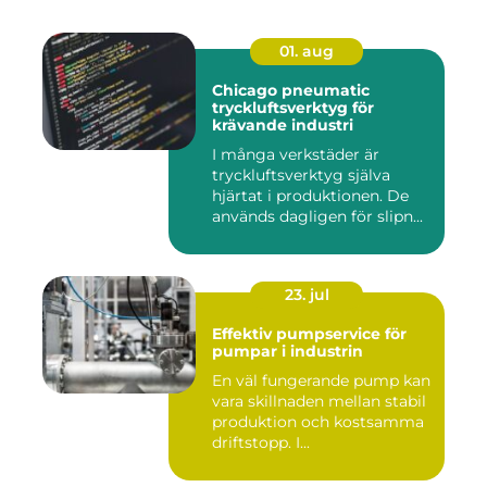
01. aug
Chicago pneumatic
tryckluftsverktyg för
krävande industri
I många verkstäder är
tryckluftsverktyg själva
hjärtat i produktionen. De
används dagligen för slipn...
23. jul
Effektiv pumpservice för
pumpar i industrin
En väl fungerande pump kan
vara skillnaden mellan stabil
produktion och kostsamma
driftstopp. I...