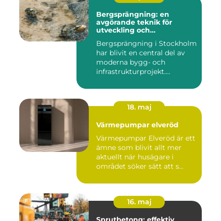
Bergsprängning: en
avgörande teknik för
utveckling och
infrastruktur
Bergsprängning i Stockholm
har blivit en central del av
moderna bygg- och
infrastrukturprojekt....
18. maj
Värmepumpar elveröd
Värmepumpar Elveröd är ett
ämne som blivit allt mer
aktuellt när husägare i
området söker sätt att s...
16. maj
Sprutbetong: effektiv