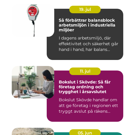
19. jul
Så förbättrar balansblock
arbetsmiljön i industriella
miljöer
I dagens arbetsmiljö, där
effektivitet och säkerhet går
hand i hand, har balans...
11. jul
Bokslut i Skövde: Så får
företag ordning och
trygghet i årsavslutet
Bokslut Skövde handlar om
att ge företag i regionen ett
tryggt avslut på räkens...
05. jun