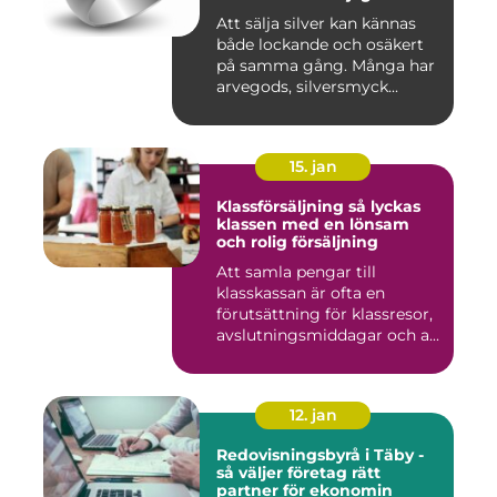
Att sälja silver kan kännas
både lockande och osäkert
på samma gång. Många har
arvegods, silversmyck...
15. jan
Klassförsäljning så lyckas
klassen med en lönsam
och rolig försäljning
Att samla pengar till
klasskassan är ofta en
förutsättning för klassresor,
avslutningsmiddagar och a...
12. jan
Redovisningsbyrå i Täby -
så väljer företag rätt
partner för ekonomin