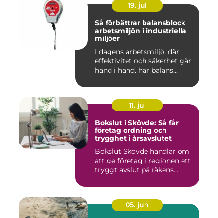
19. jul
Så förbättrar balansblock
arbetsmiljön i industriella
miljöer
I dagens arbetsmiljö, där
effektivitet och säkerhet går
hand i hand, har balans...
11. jul
Bokslut i Skövde: Så får
företag ordning och
trygghet i årsavslutet
Bokslut Skövde handlar om
att ge företag i regionen ett
tryggt avslut på räkens...
05. jun