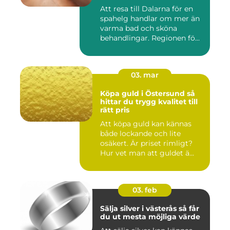
vatten
Att resa till Dalarna för en
spahelg handlar om mer än
varma bad och sköna
behandlingar. Regionen fö...
03. mar
Köpa guld i Östersund så
hittar du trygg kvalitet till
rätt pris
Att köpa guld kan kännas
både lockande och lite
osäkert. Är priset rimligt?
Hur vet man att guldet ä...
03. feb
Sälja silver i västerås så får
du ut mesta möjliga värde