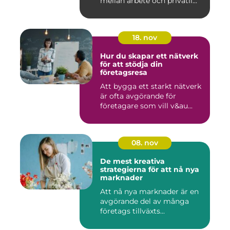
mellan arbete och privatli...
18. nov
Hur du skapar ett nätverk
för att stödja din
företagsresa
Att bygga ett starkt nätverk
är ofta avgörande för
företagare som vill v&au...
08. nov
De mest kreativa
strategierna för att nå nya
marknader
Att nå nya marknader är en
avgörande del av många
företags tillväxts...