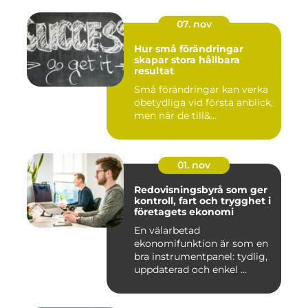
07. nov
Hur små förändringar
skapar stora hållbara
resultat
Små förändringar kan verka
obetydliga vid första anblick,
men när de till&...
01. nov
Redovisningsbyrå som ger
kontroll, fart och trygghet i
företagets ekonomi
En välarbetad
ekonomifunktion är som en
bra instrumentpanel: tydlig,
uppdaterad och enkel ...