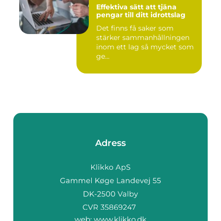
Effektiva sätt att tjäna
pengar till ditt idrottslag
Det finns få saker som
stärker sammanhållningen
inom ett lag så mycket som
ge...
Adress
web:
www.klikko.dk