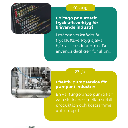
01. aug
Chicago pneumatic
tryckluftsverktyg för
krävande industri
I många verkstäder är
tryckluftsverktyg själva
hjärtat i produktionen. De
används dagligen för slipn...
23. jul
Effektiv pumpservice för
pumpar i industrin
En väl fungerande pump kan
vara skillnaden mellan stabil
produktion och kostsamma
driftstopp. I...