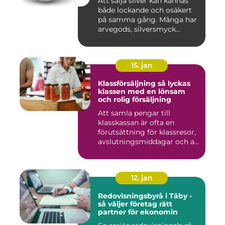
Att sälja silver kan kännas
både lockande och osäkert
på samma gång. Många har
arvegods, silversmyck...
15. jan
Klassförsäljning så lyckas
klassen med en lönsam
och rolig försäljning
Att samla pengar till
klasskassan är ofta en
förutsättning för klassresor,
avslutningsmiddagar och a...
12. jan
Redovisningsbyrå i Täby -
så väljer företag rätt
partner för ekonomin