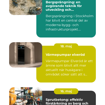
Bergsprängning: en
avgörande teknik för
utveckling och
infrastruktur
Bergsprängning i Stockholm
har blivit en central del av
moderna bygg- och
infrastrukturprojekt....
18. maj
Värmepumpar elveröd
Värmepumpar Elveröd är ett
ämne som blivit allt mer
aktuellt när husägare i
området söker sätt att s...
16. maj
Sprutbetong: effektiv
förstärkning av berg och