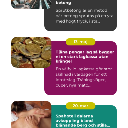
betong
Sprutbetong är en metod
där betong sprutas på en yta
med högt tryck, i stä...
13. maj
Tjäna pengar lag så bygger
ni en stark lagkassa utan
krångel
En välfylld lagkassa gör stor
skillnad i vardagen för ett
idrottslag. Träningsläger,
cuper, nya matc...
20. mar
Spahotell dalarna
avkoppling bland
blånande berg och stilla