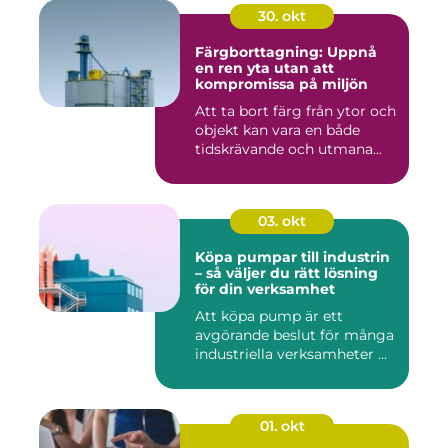
30. okt
Färgborttagning: Uppnå
en ren yta utan att
kompromissa på miljön
Att ta bort färg från ytor och
objekt kan vara en både
tidskrävande och utmana...
03. okt
Köpa pumpar till industrin
– så väljer du rätt lösning
för din verksamhet
Att köpa pump är ett
avgörande beslut för många
industriella verksamheter ...
01. okt