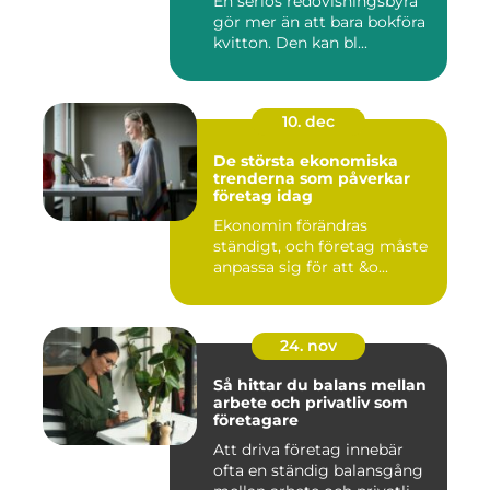
En seriös redovisningsbyrå
gör mer än att bara bokföra
kvitton. Den kan bl...
10. dec
De största ekonomiska
trenderna som påverkar
företag idag
Ekonomin förändras
ständigt, och företag måste
anpassa sig för att &o...
24. nov
Så hittar du balans mellan
arbete och privatliv som
företagare
Att driva företag innebär
ofta en ständig balansgång