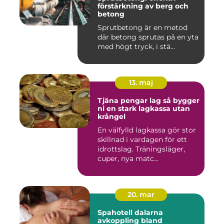
förstärkning av berg och
betong
Sprutbetong är en metod
där betong sprutas på en yta
med högt tryck, i stä...
13. maj
Tjäna pengar lag så bygger
ni en stark lagkassa utan
krångel
En välfylld lagkassa gör stor
skillnad i vardagen för ett
idrottslag. Träningsläger,
cuper, nya matc...
20. mar
Spahotell dalarna
avkoppling bland