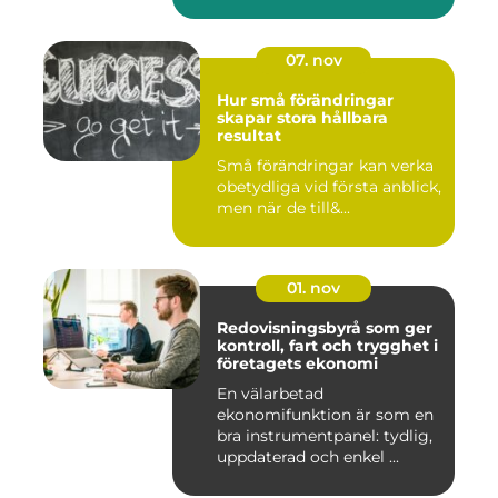
07. nov
Hur små förändringar
skapar stora hållbara
resultat
Små förändringar kan verka
obetydliga vid första anblick,
men när de till&...
01. nov
Redovisningsbyrå som ger
kontroll, fart och trygghet i
företagets ekonomi
En välarbetad
ekonomifunktion är som en
bra instrumentpanel: tydlig,
uppdaterad och enkel ...