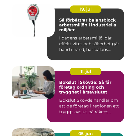
19. jul
Så förbättrar balansblock
arbetsmiljön i industriella
miljöer
I dagens arbetsmiljö, där
effektivitet och säkerhet går
hand i hand, har balans...
11. jul
Bokslut i Skövde: Så får
företag ordning och
trygghet i årsavslutet
Bokslut Skövde handlar om
att ge företag i regionen ett
tryggt avslut på räkens...
05. jun