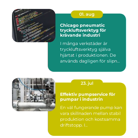
01. aug
Chicago pneumatic
tryckluftsverktyg för
krävande industri
I många verkstäder är
tryckluftsverktyg själva
hjärtat i produktionen. De
används dagligen för slipn...
23. jul
Effektiv pumpservice för
pumpar i industrin
En väl fungerande pump kan
vara skillnaden mellan stabil
produktion och kostsamma
driftstopp. I...