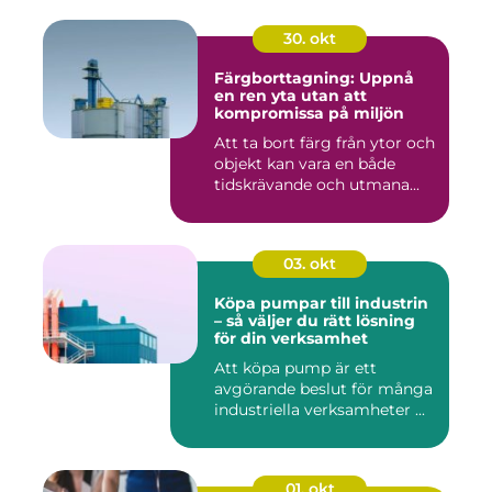
30. okt
Färgborttagning: Uppnå
en ren yta utan att
kompromissa på miljön
Att ta bort färg från ytor och
objekt kan vara en både
tidskrävande och utmana...
03. okt
Köpa pumpar till industrin
– så väljer du rätt lösning
för din verksamhet
Att köpa pump är ett
avgörande beslut för många
industriella verksamheter ...
01. okt