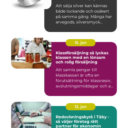
Att sälja silver kan kännas
både lockande och osäkert
på samma gång. Många har
arvegods, silversmyck...
15. jan
Klassförsäljning så lyckas
klassen med en lönsam
och rolig försäljning
Att samla pengar till
klasskassan är ofta en
förutsättning för klassresor,
avslutningsmiddagar och a...
12. jan
Redovisningsbyrå i Täby -
så väljer företag rätt
partner för ekonomin