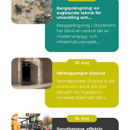
Bergsprängning: en
avgörande teknik för
utveckling och
infrastruktur
Bergsprängning i Stockholm
har blivit en central del av
moderna bygg- och
infrastrukturprojekt....
18. maj
Värmepumpar elveröd
Värmepumpar Elveröd är ett
ämne som blivit allt mer
aktuellt när husägare i
området söker sätt att s...
16. maj
Sprutbetong: effektiv