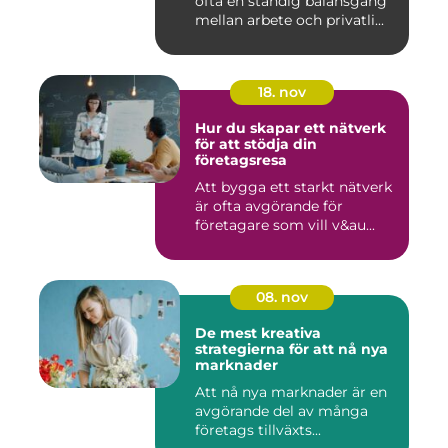
ofta en ständig balansgång
mellan arbete och privatli...
18. nov
Hur du skapar ett nätverk
för att stödja din
företagsresa
Att bygga ett starkt nätverk
är ofta avgörande för
företagare som vill v&au...
08. nov
De mest kreativa
strategierna för att nå nya
marknader
Att nå nya marknader är en
avgörande del av många
företags tillväxts...