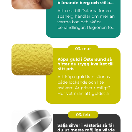
blånande berg och stilla
vatten
Att resa till Dalarna för en
spahelg handlar om mer än
varma bad och sköna
behandlingar. Regionen fö...
03. mar
Köpa guld i Östersund så
hittar du trygg kvalitet till
rätt pris
Att köpa guld kan kännas
både lockande och lite
osäkert. Är priset rimligt?
Hur vet man att guldet ä...
03. feb
Sälja silver i västerås så får
du ut mesta möjliga värde