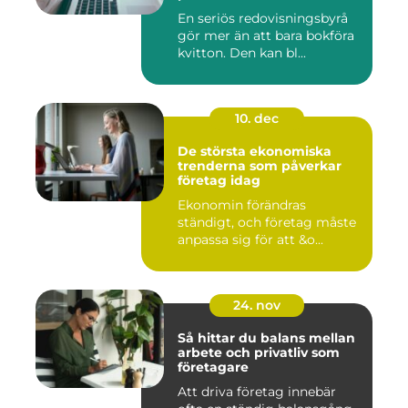
En seriös redovisningsbyrå
gör mer än att bara bokföra
kvitton. Den kan bl...
10. dec
De största ekonomiska
trenderna som påverkar
företag idag
Ekonomin förändras
ständigt, och företag måste
anpassa sig för att &o...
24. nov
Så hittar du balans mellan
arbete och privatliv som
företagare
Att driva företag innebär