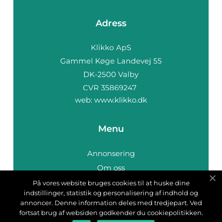
Adress
web:
www.klikko.dk
Menu
Annonsering
Om oss
Cookies
På vores website bruges cookies til at huske dine
indstillinger, statistik og personalisering af indhold og
Kontakta oss
annoncer. Denne information deles med tredjepart. Ved
Sitemap
fortsat brug af websiden godkender du cookiepolitikken.