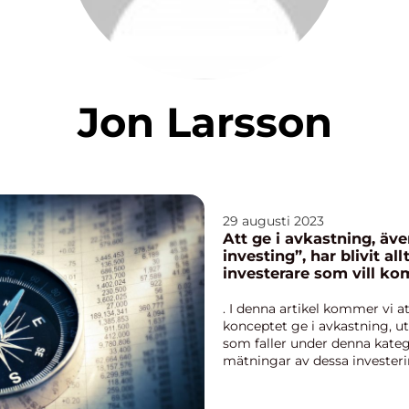
Jon Larsson
29 augusti 2023
Att ge i avkastning, äv
investing”, har blivit al
investerare som vill k
avkastning med positiv
miljöeffekter
. I denna artikel kommer vi a
konceptet ge i avkastning, ut
som faller under denna katego
mätningar av dessa investeri
mellan olik...