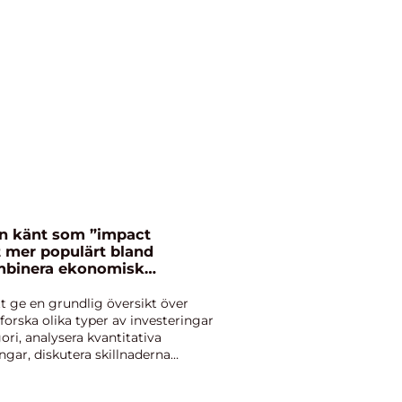
en känt som ”impact
lt mer populärt bland
ombinera ekonomisk
a samhälls- och
tt ge en grundlig översikt över
forska olika typer av investeringar
ri, analysera kvantitativa
ngar, diskutera skillnaderna