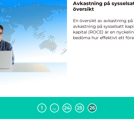
Avkastning på sysselsat
översikt
En översikt av avkastning på 
avkastning på sysselsatt kapi
kapital (ROCE) är en nyckeli
bedöma hur effektivt ett före
tillgångar för att ge...
1
…
24
25
26