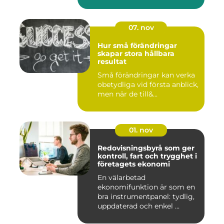
07. nov
Hur små förändringar
skapar stora hållbara
resultat
Små förändringar kan verka
obetydliga vid första anblick,
men när de till&...
01. nov
Redovisningsbyrå som ger
kontroll, fart och trygghet i
företagets ekonomi
En välarbetad
ekonomifunktion är som en
bra instrumentpanel: tydlig,
uppdaterad och enkel ...