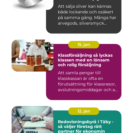
Att sälja silver kan kännas
både lockande och osäkert
på samma gång. Många har
arvegods, silversmyck...
15. jan
Klassförsäljning så lyckas
klassen med en lönsam
och rolig försäljning
Att samla pengar till
klasskassan är ofta en
förutsättning för klassresor,
avslutningsmiddagar och a...
12. jan
Redovisningsbyrå i Täby -
så väljer företag rätt
partner för ekonomin