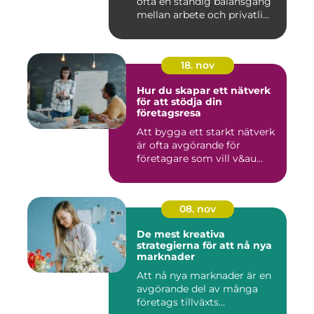
ofta en ständig balansgång
mellan arbete och privatli...
18. nov
Hur du skapar ett nätverk
för att stödja din
företagsresa
Att bygga ett starkt nätverk
är ofta avgörande för
företagare som vill v&au...
08. nov
De mest kreativa
strategierna för att nå nya
marknader
Att nå nya marknader är en
avgörande del av många
företags tillväxts...