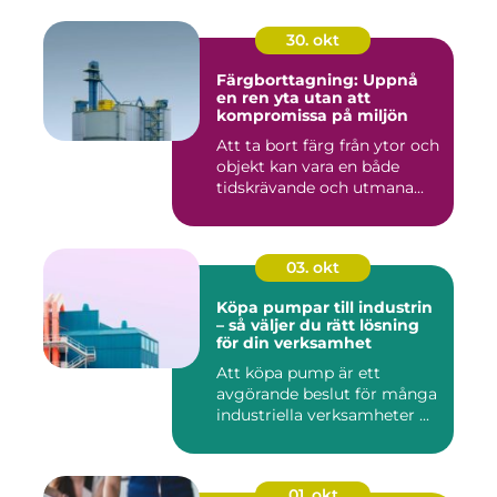
30. okt
Färgborttagning: Uppnå
en ren yta utan att
kompromissa på miljön
Att ta bort färg från ytor och
objekt kan vara en både
tidskrävande och utmana...
03. okt
Köpa pumpar till industrin
– så väljer du rätt lösning
för din verksamhet
Att köpa pump är ett
avgörande beslut för många
industriella verksamheter ...
01. okt