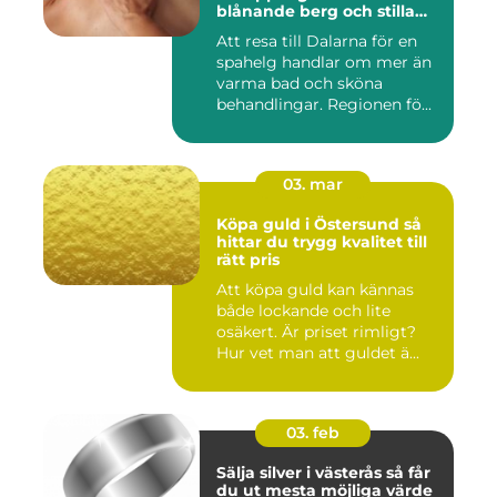
blånande berg och stilla
vatten
Att resa till Dalarna för en
spahelg handlar om mer än
varma bad och sköna
behandlingar. Regionen fö...
03. mar
Köpa guld i Östersund så
hittar du trygg kvalitet till
rätt pris
Att köpa guld kan kännas
både lockande och lite
osäkert. Är priset rimligt?
Hur vet man att guldet ä...
03. feb
Sälja silver i västerås så får
du ut mesta möjliga värde