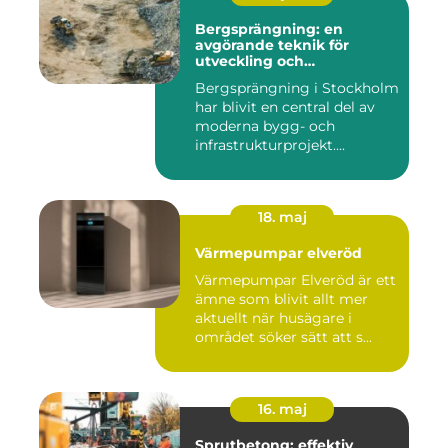
Bergsprängning: en
avgörande teknik för
utveckling och
infrastruktur
Bergsprängning i Stockholm
har blivit en central del av
moderna bygg- och
infrastrukturprojekt....
18. maj
Värmepumpar elveröd
Värmepumpar Elveröd är ett
ämne som blivit allt mer
aktuellt när husägare i
området söker sätt att s...
16. maj
Sprutbetong: effektiv