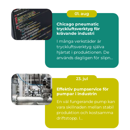
01. aug
Chicago pneumatic
tryckluftsverktyg för
krävande industri
I många verkstäder är
tryckluftsverktyg själva
hjärtat i produktionen. De
används dagligen för slipn...
23. jul
Effektiv pumpservice för
pumpar i industrin
En väl fungerande pump kan
vara skillnaden mellan stabil
produktion och kostsamma
driftstopp. I...