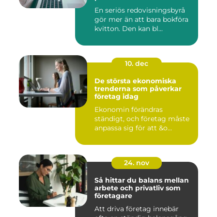
En seriös redovisningsbyrå
gör mer än att bara bokföra
kvitton. Den kan bl...
10. dec
De största ekonomiska
trenderna som påverkar
företag idag
Ekonomin förändras
ständigt, och företag måste
anpassa sig för att &o...
24. nov
Så hittar du balans mellan
arbete och privatliv som
företagare
Att driva företag innebär