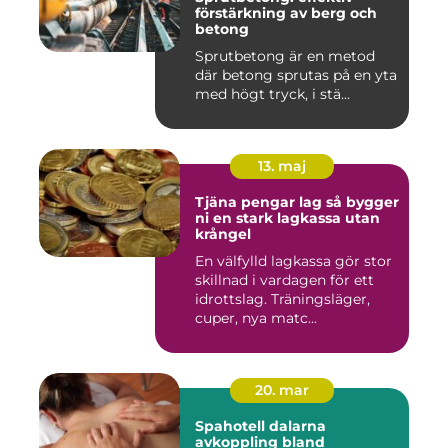
förstärkning av berg och
betong
Sprutbetong är en metod
där betong sprutas på en yta
med högt tryck, i stä...
13. maj
Tjäna pengar lag så bygger
ni en stark lagkassa utan
krångel
En välfylld lagkassa gör stor
skillnad i vardagen för ett
idrottslag. Träningsläger,
cuper, nya matc...
20. mar
Spahotell dalarna
avkoppling bland