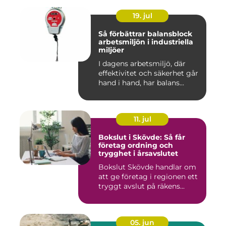
19. jul
Så förbättrar balansblock
arbetsmiljön i industriella
miljöer
I dagens arbetsmiljö, där
effektivitet och säkerhet går
hand i hand, har balans...
11. jul
Bokslut i Skövde: Så får
företag ordning och
trygghet i årsavslutet
Bokslut Skövde handlar om
att ge företag i regionen ett
tryggt avslut på räkens...
05. jun