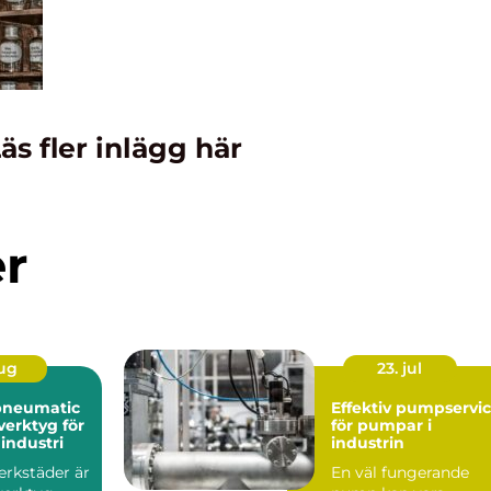
äs fler inlägg här
er
aug
23. jul
pneumatic
Effektiv pumpservi
verktyg för
för pumpar i
industri
industrin
erkstäder är
En väl fungerande