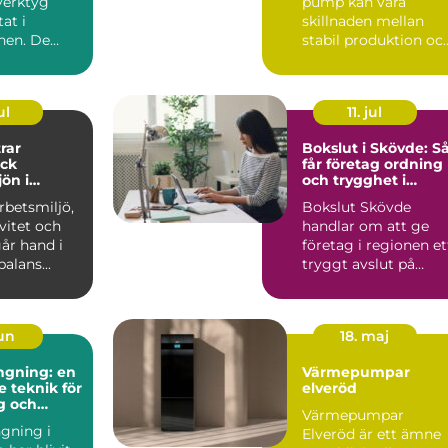
verktyg
pump kan vara
tat i
skillnaden mellan
nen. De
stabil produktion oc
agligen för
kostsamma
driftstopp. I...
ul
11. jul
rar
Bokslut i Skövde: S
ock
får företag ordning
jön i
och trygghet i
la miljöer
årsavslutet
rbetsmiljö,
Bokslut Skövde
ivitet och
handlar om att ge
år hand i
företag i regionen et
alans...
tryggt avslut på
räkens...
jun
18. maj
ngning: en
Värmepumpar
 teknik för
elveröd
g och
Värmepumpar
tur
gning i
Elveröd är ett ämne