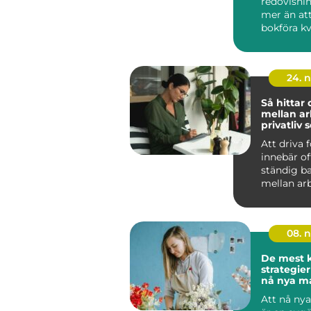
redovisni
mer än att
bokföra kv
kan bl...
24. 
Så hittar
mellan ar
privatliv
företagar
Att driva 
innebär of
ständig b
mellan ar
privatli...
08. 
De mest k
strategier
nå nya m
Att nå ny