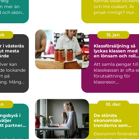
helg
kännas både lockan
m mer än
och lite osäkert. Är
 och sköna
priset rimligt? Hur
gar.
vet man att guldet ä.
ö...
feb
15. jan
r i västerås
Klassförsäljning så
 ut mesta
lyckas klassen med
ärde
en lönsam och rolig
försäljning
ilver kan
Att samla pengar till
de lockande
klasskassan är ofta e
rt på
förutsättning för
ng. Många
klassresor,
ods,
avslutningsmiddaga
k...
och a...
an
10. dec
ngsbyrå i
De största
väljer
ekonomiska
tt partner
trenderna som
omin
påverkar företag
Ekonomin förändras
idag