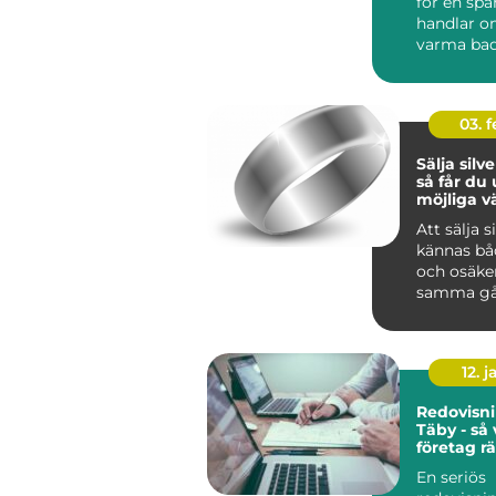
för en spa
handlar o
varma bad
behandlin
Regionen f
03. 
Sälja silve
så får du
möjliga v
Att sälja s
kännas bå
och osäke
samma gå
har arveg
silversmyc
12. j
Redovisni
Täby - så 
företag rä
för ekon
En seriös