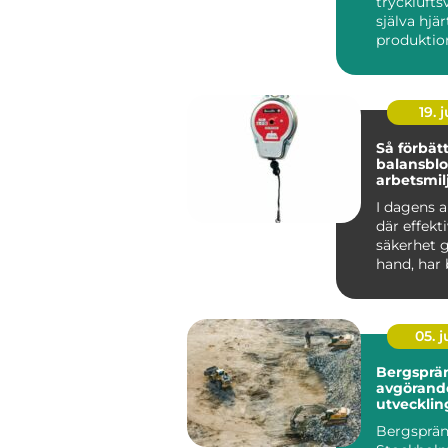
trycklufts
själva hjär
produktio
används d
slipn...
19. j
Så förbätt
balansbl
arbetsmil
industriel
I dagens a
där effekt
säkerhet g
hand, har b
05. 
Bergsprä
avgörande
utvecklin
infrastruk
Bergsprän