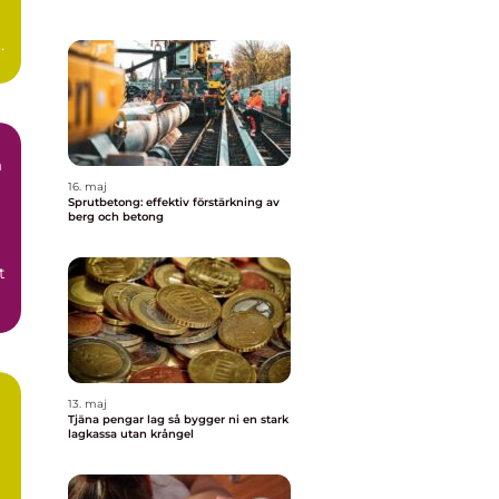
h
å
16. maj
Sprutbetong: effektiv förstärkning av
berg och betong
t
13. maj
Tjäna pengar lag så bygger ni en stark
lagkassa utan krångel