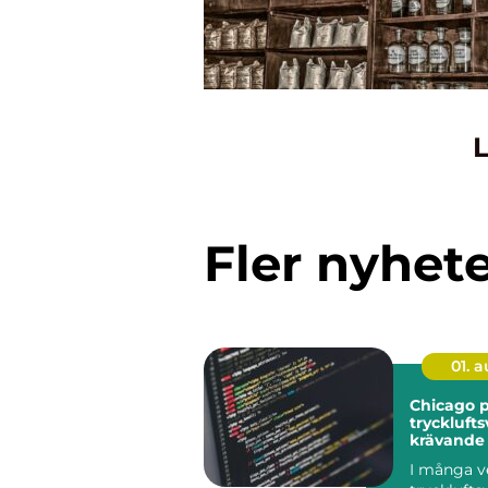
L
Fler nyhet
01. 
Chicago 
trycklufts
krävande 
I många v