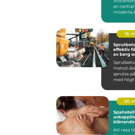
Stockholm 
en central
moderna 
infrastrukt
16. 
Sprutbet
effektiv f
av berg 
Sprutbeto
metod dä
sprutas på
med högt tr
20. 
Spahotell
avkoppli
blånande
stilla vat
Att resa ti