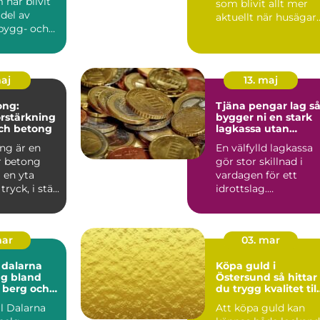
har blivit
som blivit allt mer
 del av
aktuellt när husägar
bygg- och
i området söker sätt
urprojekt....
att s...
maj
13. maj
ong:
Tjäna pengar lag så
örstärkning
bygger ni en stark
och betong
lagkassa utan
krångel
ng är en
En välfylld lagkassa
r betong
gör stor skillnad i
 en yta
vardagen för ett
yck, i stä...
idrottslag.
Träningsläger, cuper,
nya matc...
mar
03. mar
 dalarna
Köpa guld i
ng bland
Östersund så hittar
 berg och
du trygg kvalitet till
ten
rätt pris
ll Dalarna
Att köpa guld kan