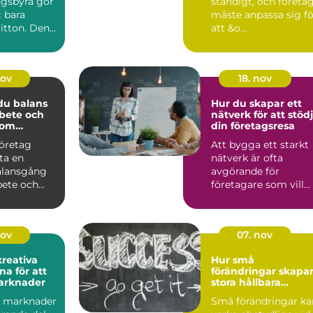
ngsbyrå gör
ständigt, och företa
 bara
måste anpassa sig fö
itton. Den
att &o...
nov
18. nov
 du balans
Hur du skapar ett
bete och
nätverk för att stöd
 som
din företagsresa
e
företag
Att bygga ett starkt
ta en
nätverk är ofta
alansgång
avgörande för
bete och
företagare som vill
v&au...
nov
07. nov
reativa
Hur små
na för att
förändringar skapa
arknader
stora hållbara
resultat
a marknader
Små förändringar ka