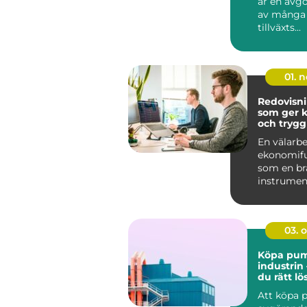
är en avg
av många 
tillväxts...
01. 
Redovisn
som ger ko
och trygg
företage
En välarb
ekonomifu
som en br
instrumen
tydlig, up
och enkel .
03. 
Köpa pump
industrin 
du rätt lö
din verk
Att köpa 