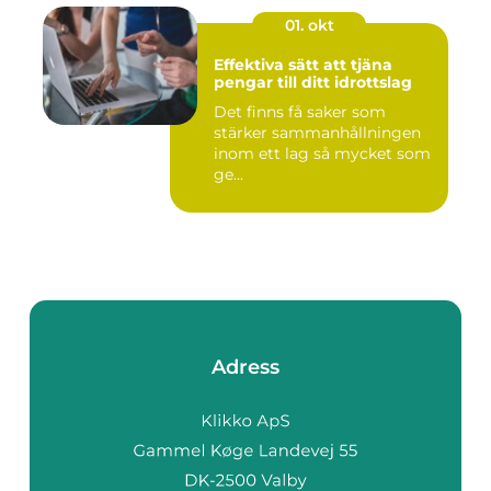
01. okt
Effektiva sätt att tjäna
pengar till ditt idrottslag
Det finns få saker som
stärker sammanhållningen
inom ett lag så mycket som
ge...
Adress