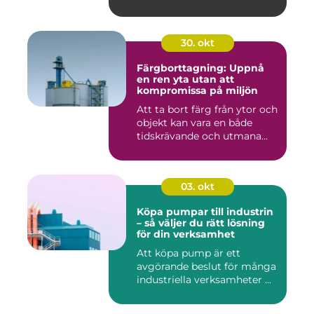
30. okt
Färgborttagning: Uppnå
en ren yta utan att
kompromissa på miljön
Att ta bort färg från ytor och
objekt kan vara en både
tidskrävande och utmana...
03. okt
Köpa pumpar till industrin
– så väljer du rätt lösning
för din verksamhet
Att köpa pump är ett
avgörande beslut för många
industriella verksamheter ...