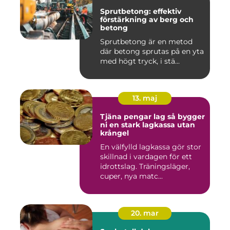
Sprutbetong: effektiv
förstärkning av berg och
betong
Sprutbetong är en metod
där betong sprutas på en yta
med högt tryck, i stä...
13. maj
Tjäna pengar lag så bygger
ni en stark lagkassa utan
krångel
En välfylld lagkassa gör stor
skillnad i vardagen för ett
idrottslag. Träningsläger,
cuper, nya matc...
20. mar