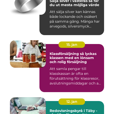
Sälja silver i västerås så får
du ut mesta möjliga värde
Att sälja silver kan kännas
både lockande och osäkert
på samma gång. Många har
arvegods, silversmyck...
15. jan
Klassförsäljning så lyckas
klassen med en lönsam
och rolig försäljning
Att samla pengar till
klasskassan är ofta en
förutsättning för klassresor,
avslutningsmiddagar och a...
12. jan
Redovisningsbyrå i Täby -