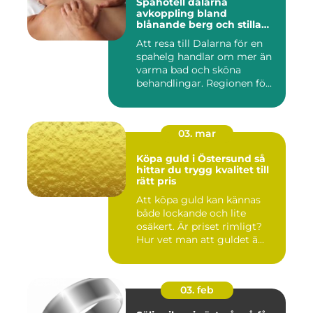
Spahotell dalarna
avkoppling bland
blånande berg och stilla
vatten
Att resa till Dalarna för en
spahelg handlar om mer än
varma bad och sköna
behandlingar. Regionen fö...
03. mar
Köpa guld i Östersund så
hittar du trygg kvalitet till
rätt pris
Att köpa guld kan kännas
både lockande och lite
osäkert. Är priset rimligt?
Hur vet man att guldet ä...
03. feb