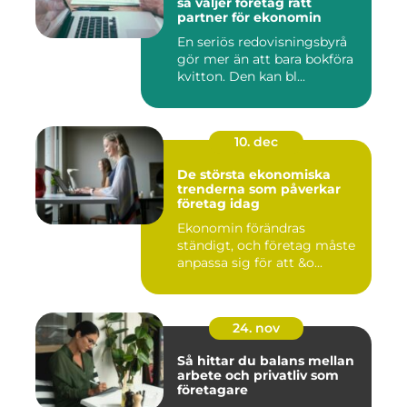
så väljer företag rätt
partner för ekonomin
En seriös redovisningsbyrå
gör mer än att bara bokföra
kvitton. Den kan bl...
10. dec
De största ekonomiska
trenderna som påverkar
företag idag
Ekonomin förändras
ständigt, och företag måste
anpassa sig för att &o...
24. nov
Så hittar du balans mellan
arbete och privatliv som
företagare