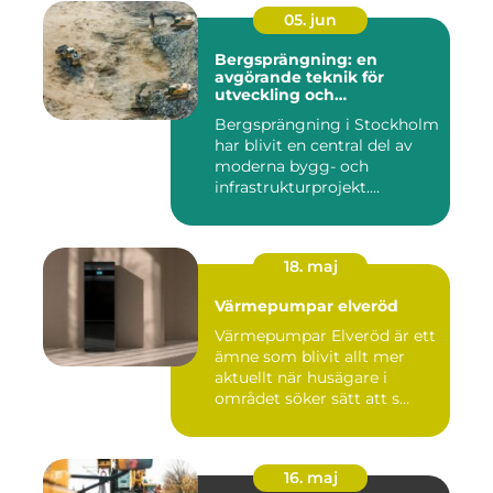
05. jun
Bergsprängning: en
avgörande teknik för
utveckling och
infrastruktur
Bergsprängning i Stockholm
har blivit en central del av
moderna bygg- och
infrastrukturprojekt....
18. maj
Värmepumpar elveröd
Värmepumpar Elveröd är ett
ämne som blivit allt mer
aktuellt när husägare i
området söker sätt att s...
16. maj