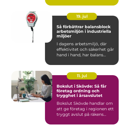
19. jul
Så förbättrar balansblock
arbetsmiljön i industriella
miljöer
I dagens arbetsmiljö, där
effektivitet och säkerhet går
hand i hand, har balans...
11. jul
Bokslut i Skövde: Så får
företag ordning och
trygghet i årsavslutet
Bokslut Skövde handlar om
att ge företag i regionen ett
tryggt avslut på räkens...