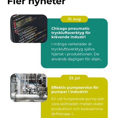
Fler nyheter
01. aug
Chicago pneumatic
tryckluftsverktyg för
krävande industri
I många verkstäder är
tryckluftsverktyg själva
hjärtat i produktionen. De
används dagligen för slipn...
23. jul
Effektiv pumpservice för
pumpar i industrin
En väl fungerande pump kan
vara skillnaden mellan stabil
produktion och kostsamma
driftstopp. I...