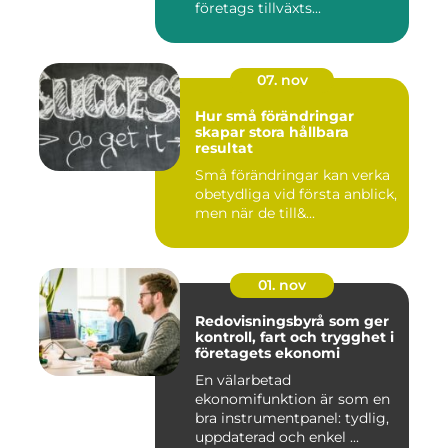
företags tillväxts...
07. nov
Hur små förändringar
skapar stora hållbara
resultat
Små förändringar kan verka
obetydliga vid första anblick,
men när de till&...
01. nov
Redovisningsbyrå som ger
kontroll, fart och trygghet i
företagets ekonomi
En välarbetad
ekonomifunktion är som en
bra instrumentpanel: tydlig,
uppdaterad och enkel ...