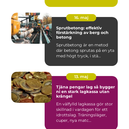
16. maj
Sprutbetong: effektiv
förstärkning av berg och
betong
Sprutbetong är en metod
där betong sprutas på en yta
med högt tryck, i stä...
13. maj
Tjäna pengar lag så bygger
ni en stark lagkassa utan
krångel
En välfylld lagkassa gör stor
skillnad i vardagen för ett
idrottslag. Träningsläger,
cuper, nya matc...