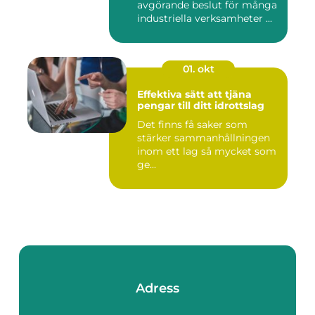
avgörande beslut för många
industriella verksamheter ...
01. okt
Effektiva sätt att tjäna
pengar till ditt idrottslag
Det finns få saker som
stärker sammanhållningen
inom ett lag så mycket som
ge...
Adress