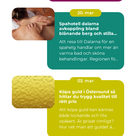
20. mar
Spahotell dalarna
avkoppling bland
blånande berg och stilla
vatten
Att resa till Dalarna för en
spahelg handlar om mer än
varma bad och sköna
behandlingar. Regionen fö...
03. mar
Köpa guld i Östersund så
hittar du trygg kvalitet till
rätt pris
Att köpa guld kan kännas
både lockande och lite
osäkert. Är priset rimligt?
Hur vet man att guldet ä...