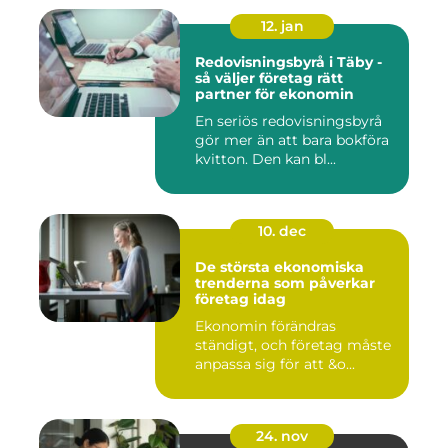
12. jan
Redovisningsbyrå i Täby -
så väljer företag rätt
partner för ekonomin
En seriös redovisningsbyrå
gör mer än att bara bokföra
kvitton. Den kan bl...
10. dec
De största ekonomiska
trenderna som påverkar
företag idag
Ekonomin förändras
ständigt, och företag måste
anpassa sig för att &o...
24. nov