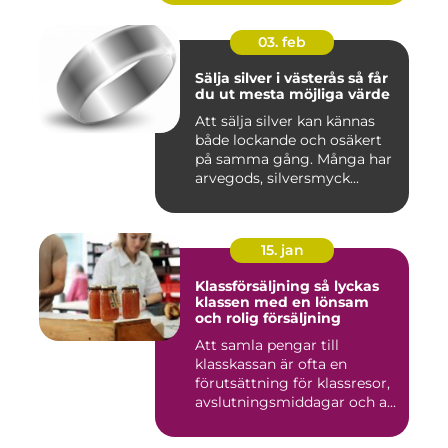
03. feb
Sälja silver i västerås så får
du ut mesta möjliga värde
Att sälja silver kan kännas
både lockande och osäkert
på samma gång. Många har
arvegods, silversmyck...
15. jan
Klassförsäljning så lyckas
klassen med en lönsam
och rolig försäljning
Att samla pengar till
klasskassan är ofta en
förutsättning för klassresor,
avslutningsmiddagar och a...