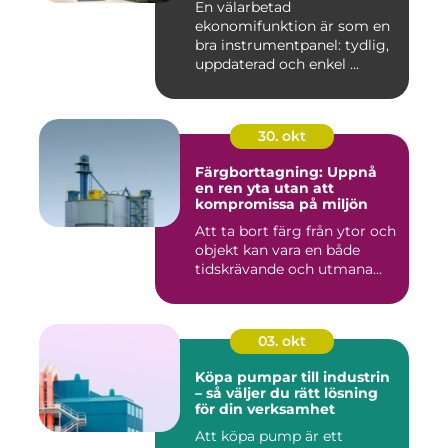
En välarbetad
ekonomifunktion är som en
bra instrumentpanel: tydlig,
uppdaterad och enkel ...
30. okt
Färgborttagning: Uppnå
en ren yta utan att
kompromissa på miljön
Att ta bort färg från ytor och
objekt kan vara en både
tidskrävande och utmana...
03. okt
Köpa pumpar till industrin
– så väljer du rätt lösning
för din verksamhet
Att köpa pump är ett