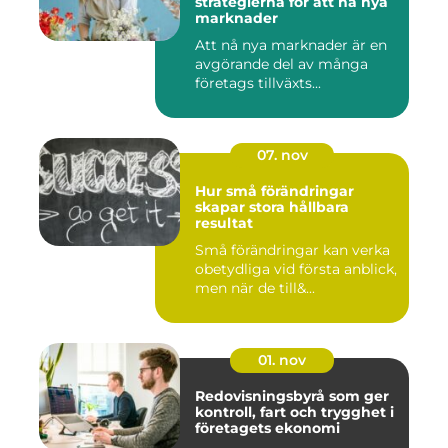
strategierna för att nå nya
marknader
Att nå nya marknader är en
avgörande del av många
företags tillväxts...
07. nov
Hur små förändringar
skapar stora hållbara
resultat
Små förändringar kan verka
obetydliga vid första anblick,
men när de till&...
01. nov
Redovisningsbyrå som ger
kontroll, fart och trygghet i
företagets ekonomi