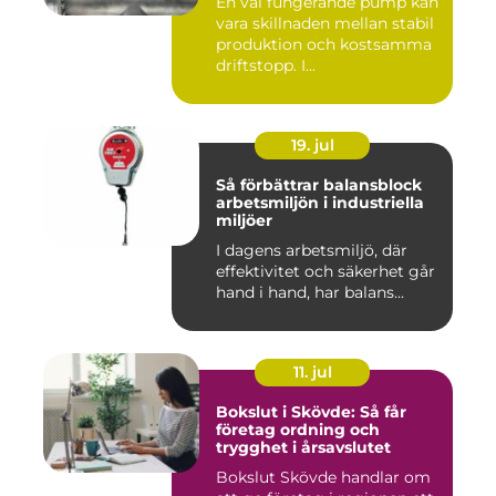
En väl fungerande pump kan
vara skillnaden mellan stabil
produktion och kostsamma
driftstopp. I...
19. jul
Så förbättrar balansblock
arbetsmiljön i industriella
miljöer
I dagens arbetsmiljö, där
effektivitet och säkerhet går
hand i hand, har balans...
11. jul
Bokslut i Skövde: Så får
företag ordning och
trygghet i årsavslutet
Bokslut Skövde handlar om