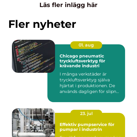
Läs fler inlägg här
Fler nyheter
01. aug
Chicago pneumatic
tryckluftsverktyg för
krävande industri
I många verkstäder är
tryckluftsverktyg själva
hjärtat i produktionen. De
används dagligen för slipn...
23. jul
Effektiv pumpservice för
pumpar i industrin