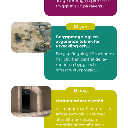
att ge företag i regionen ett
tryggt avslut på räkens...
05. jun
Bergsprängning: en
avgörande teknik för
utveckling och
infrastruktur
Bergsprängning i Stockholm
har blivit en central del av
moderna bygg- och
infrastrukturprojekt....
18. maj
Värmepumpar elveröd
Värmepumpar Elveröd är ett
ämne som blivit allt mer
aktuellt när husägare i
området söker sätt att s...