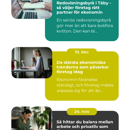
Redovisningsbyrå i Täby -
så väljer företag rätt
partner för ekonomin
En seriös redovisningsbyrå
gör mer än att bara bokföra
kvitton. Den kan bl...
10. dec
De största ekonomiska
trenderna som påverkar
företag idag
Ekonomin förändras
ständigt, och företag måste
anpassa sig för att &o...
24. nov
Så hittar du balans mellan
arbete och privatliv som