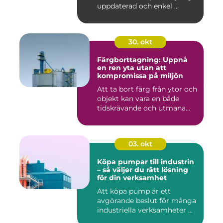
uppdaterad och enkel ...
30. okt
Färgborttagning: Uppnå
en ren yta utan att
kompromissa på miljön
Att ta bort färg från ytor och
objekt kan vara en både
tidskrävande och utmana...
03. okt
Köpa pumpar till industrin
– så väljer du rätt lösning
för din verksamhet
Att köpa pump är ett
avgörande beslut för många
industriella verksamheter ...