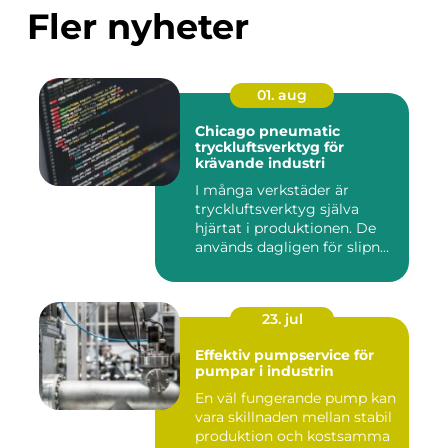
Fler nyheter
01. aug
Chicago pneumatic
tryckluftsverktyg för
krävande industri
I många verkstäder är
tryckluftsverktyg själva
hjärtat i produktionen. De
används dagligen för slipn...
23. jul
Effektiv pumpservice för
pumpar i industrin
En väl fungerande pump kan
vara skillnaden mellan stabil
produktion och kostsamma